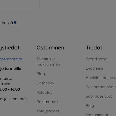
teensä
5
.
ystiedot
Ostaminen
Tiedot
op4mobile.eu
Toimitus ja
Brändimme
maksaminen
Evästeesi
rjoita meille
Blog
Henkilötietojen 
taista
Cashback
aihin:
Reklamaatiopolit
8:00 - 16:00
Palautus
Sopimusehdot
i ja sunnuntai:
Reklamaatio
Blog
Yhteystiedot
Yhteystiedot