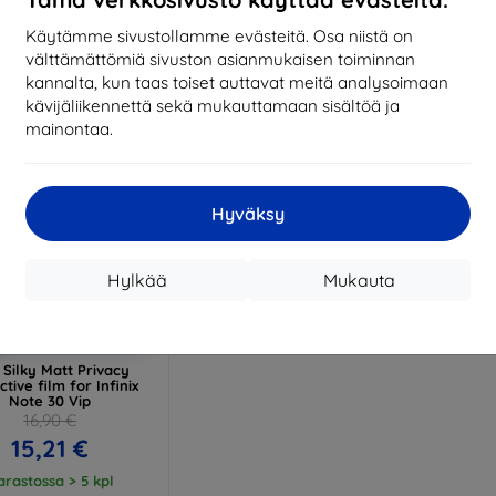
17,01 €
13,42 €
Käytämme sivustollamme evästeitä. Osa niistä on
arastossa > 5 kpl
Varastossa > 5 kpl
Varas
välttämättömiä sivuston asianmukaisen toiminnan
kannalta, kun taas toiset auttavat meitä analysoimaan
kävijäliikennettä sekä mukauttamaan sisältöä ja
mainontaa.
Hyväksy
Hylkää
Mukauta
Alennus
%
EXTRA10
kupongilla
Silky Matt Privacy
ctive film for Infinix
Note 30 Vip
16,90 €
15,21 €
arastossa > 5 kpl