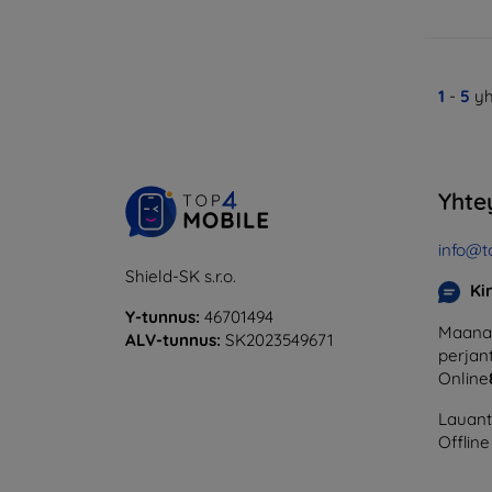
1
-
5
yh
Yhte
info@t
Shield-SK s.r.o.
Ki
Y-tunnus:
46701494
Maanan
ALV-tunnus:
SK2023549671
perjant
Online
Lauanta
Offline