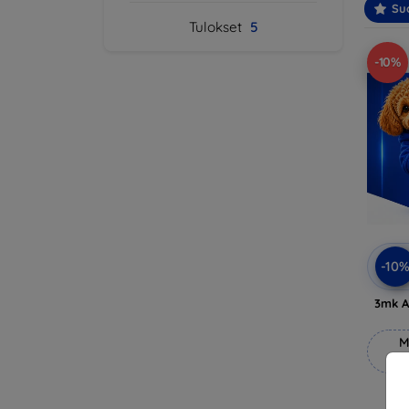
Suo
Tulokset
5
-10%
-10
3mk A
M