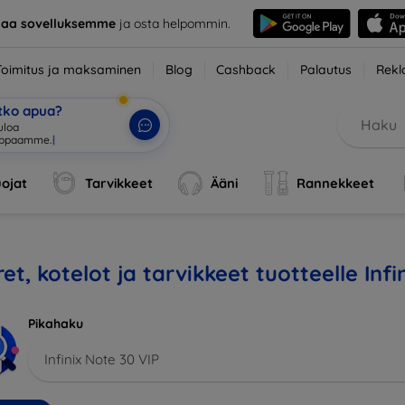
taa sovelluksemme
ja osta helpommin.
Toimitus ja maksaminen
Blog
Cashback
Palautus
Rekl
etko apua?
tuloa verkkok
|
ojat
Tarvikkeet
Ääni
Rannekkeet
et, kotelot ja tarvikkeet tuotteelle Infi
Pikahaku
Infinix Note 30 VIP