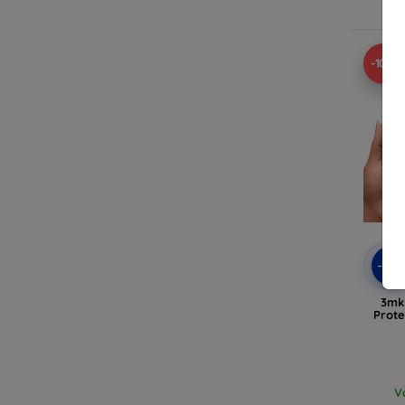
V
-10%
-10
3mk 
Prote
V