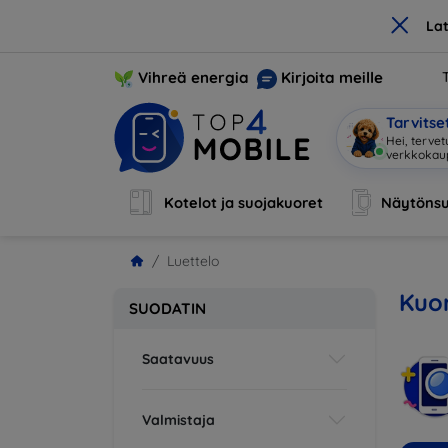
×
La
Vihreä energia
Kirjoita meille
Tarvits
Hei, terve
Kotelot ja suojakuoret
Näytönsu
Luettelo
Kuor
SUODATIN
Saatavuus
Valmistaja