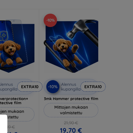
-10%
lennus
Alennus
-10%
EXTRA10
EXTRA10
upongilla
kupongilla
lverprotection+
3mk Hammer protective film
tective film
Mittojen mukaan
ojen mukaan
valmistettu
almistettu
21,90 €
20,89 €
19,70 €