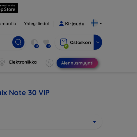
amaatio
Yhteystiedot
Kirjaudu
Ostoskori
0
0
0
Elektroniikka
Alennusmyynti
nix Note 30 VIP