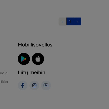
«
1
»
Mobiilisovellus
Liity meihin
suoja
iikka