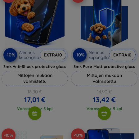
Alennus
Alennus
-10%
-10%
EXTRA10
EXTRA10
kupongilla
kupongilla
3mk Anti-Shock protective glass
3mk Pure Matt protective glass
Mittojen mukaan
Mittojen mukaan
valmistettu
valmistettu
18,90 €
14,90 €
17,01 €
13,42 €
Varastossa > 5 kpl
Varastossa > 5 kpl
-10%
-10%