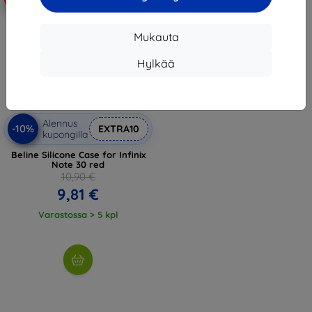
Mukauta
Hylkää
Alennus
-10%
EXTRA10
kupongilla
Beline Silicone Case for Infinix
Note 30 red
10,90 €
9,81 €
Varastossa > 5 kpl