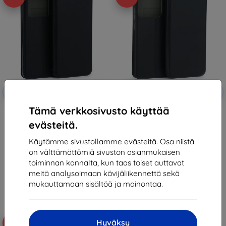
Alennus
Alennus
-10%
-10%
EXTRA10
EXTRA10
kupongilla
kupongilla
Tämä verkkosivusto käyttää
Beline Kirja Magneettinen Kuori
Beline Kirja Magneettinen Kuori
Infinix Note 30 Pro musta
Infinix Note 30 musta
evästeitä.
10,90 €
10,90 €
9,81 €
9,81 €
Käytämme sivustollamme evästeitä. Osa niistä
on välttämättömiä sivuston asianmukaisen
Varastossa > 5 kpl
Varastossa > 5 kpl
toiminnan kannalta, kun taas toiset auttavat
meitä analysoimaan kävijäliikennettä sekä
mukauttamaan sisältöä ja mainontaa.
Hyväksy
-10%