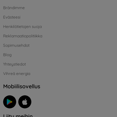
Brändimme
Evästeesi
Henkilötietojen suoja
Reklamaatiopolitiikka
Sopimusehdot
Blog
Yhteystiedot
Vihreä energia
Mobiilisovellus
Liity meihin