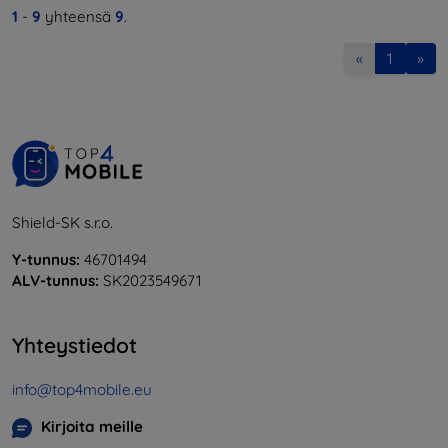
1
-
9
yhteensä
9
.
«
1
»
Shield-SK s.r.o.
Y-tunnus:
46701494
ALV-tunnus:
SK2023549671
Yhteystiedot
info@top4mobile.eu
Kirjoita meille