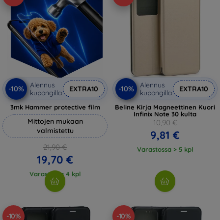
Alennus
Alennus
-10%
-10%
EXTRA10
EXTRA10
kupongilla
kupongilla
3mk Hammer protective film
Beline Kirja Magneettinen Kuori
Infinix Note 30 kulta
Mittojen mukaan
10,90 €
valmistettu
9,81 €
21,90 €
Varastossa > 5 kpl
19,70 €
Varastossa 4 kpl
-10%
-10%