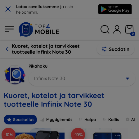
×
Lataa sovelluksemme
ja osta
helpommin.
0
Kuoret, kotelot ja tarvikkeet
Suodatin
tuotteelle Infinix Note 30
Pikahaku
Infinix Note 30
Kuoret, kotelot ja tarvikkeet
tuotteelle Infinix Note 30
Suositellut
Myydyimmät
Halpa
Kallis
Ale
-10%
-10%