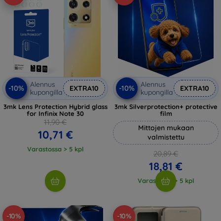
Alennus
Alennus
-10%
-10%
EXTRA10
EXTRA10
kupongilla
kupongilla
3mk Lens Protection Hybrid glass
3mk Silverprotection+ protective
for Infinix Note 30
film
11,90 €
Mittojen mukaan
10,71 €
valmistettu
Varastossa > 5 kpl
20,89 €
18,81 €
Varastossa > 5 kpl
-10%
-10%