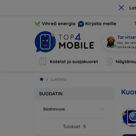
×
La
Vihreä energia
Kirjoita meille
Tarvits
Hei, tervet
verkkoka
Kotelot ja suojakuoret
Näytönsu
Luettelo
Kuor
SUODATIN
Saatavuus
Tulokset
5