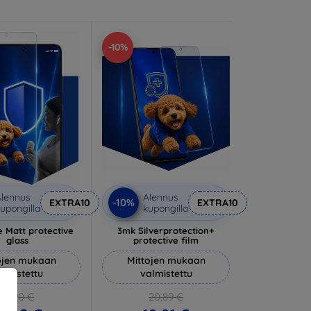
-10%
lennus
Alennus
-10%
EXTRA10
EXTRA10
upongilla
kupongilla
 Matt protective
3mk Silverprotection+
glass
protective film
ojen mukaan
Mittojen mukaan
almistettu
valmistettu
14,90 €
20,89 €