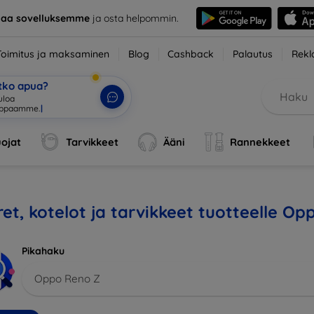
taa sovelluksemme
ja osta helpommin.
Toimitus ja maksaminen
Blog
Cashback
Palautus
Rekl
etko apua?
uloa
uppaamme.
|
ojat
Tarvikkeet
Ääni
Rannekkeet
et, kotelot ja tarvikkeet tuotteelle O
Pikahaku
Oppo Reno Z