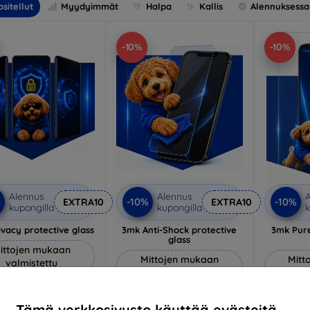
sitellut
Myydyimmät
Halpa
Kallis
Alennuksessa
-10%
-10%
Alennus
Alennus
A
%
-10%
-10%
EXTRA10
EXTRA10
kupongilla
kupongilla
k
vacy protective glass
3mk Anti-Shock protective
3mk Pure
glass
ittojen mukaan
Mittojen mukaan
Mitt
valmistettu
valmistettu
v
22,90 €
18,90 €
20,61 €
Tämä verkkosivusto käyttää evästeitä.