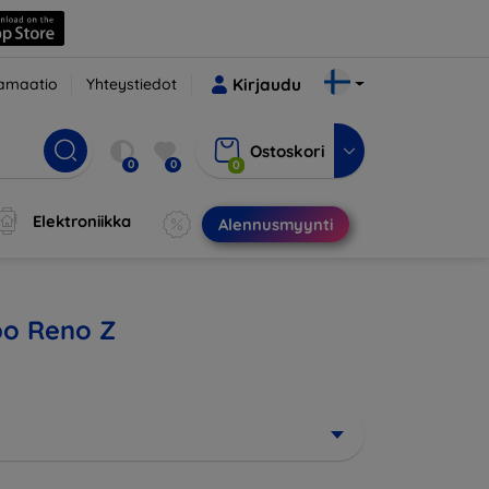
amaatio
Yhteystiedot
Kirjaudu
Ostoskori
0
0
0
Elektroniikka
Alennusmyynti
ppo Reno Z