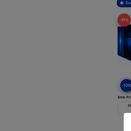
Suo
-10%
-10
3mk Pri
M