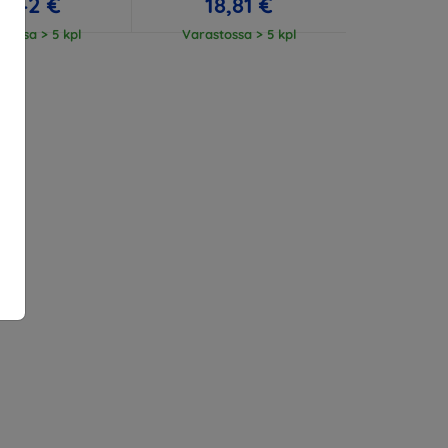
3,42 €
18,81 €
tossa > 5 kpl
Varastossa > 5 kpl