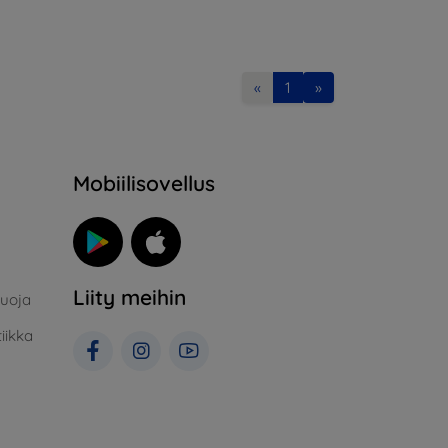
«
1
»
Mobiilisovellus
Liity meihin
suoja
iikka