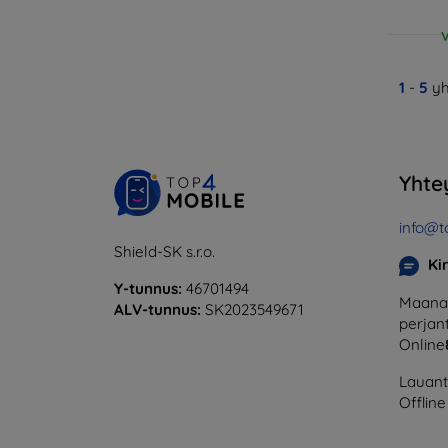
V
1
-
5
yh
Yhte
info@t
Shield-SK s.r.o.
Ki
Y-tunnus:
46701494
Maanan
ALV-tunnus:
SK2023549671
perjant
Online
Lauanta
Offline