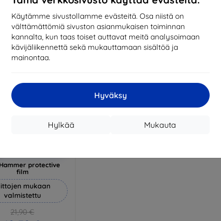
17,01 €
1
arastossa 3 kpl
Käytämme sivustollamme evästeitä. Osa niistä on
Varastossa > 5 kpl
Varas
välttämättömiä sivuston asianmukaisen toiminnan
kannalta, kun taas toiset auttavat meitä analysoimaan
kävijäliikennettä sekä mukauttamaan sisältöä ja
mainontaa.
Hyväksy
Hylkää
Mukauta
Alennus
%
EXTRA10
kupongilla
Hammer protective
film
ittojen mukaan
valmistettu
21,90 €