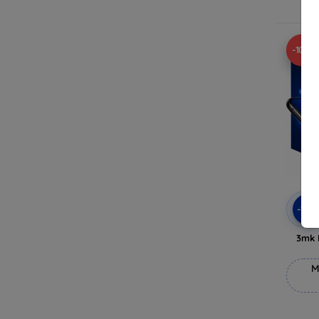
V
-10%
-10
3mk 
M