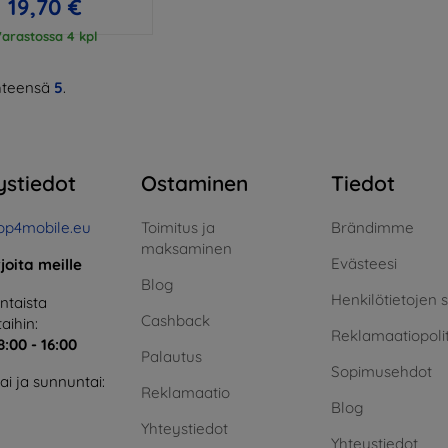
19,70 €
arastossa 4 kpl
teensä
5
.
ystiedot
Ostaminen
Tiedot
op4mobile.eu
Toimitus ja
Brändimme
maksaminen
Evästeesi
rjoita meille
Blog
Henkilötietojen 
taista
Cashback
aihin:
Reklamaatiopolit
8:00 - 16:00
Palautus
Sopimusehdot
i ja sunnuntai:
Reklamaatio
Blog
Yhteystiedot
Yhteystiedot