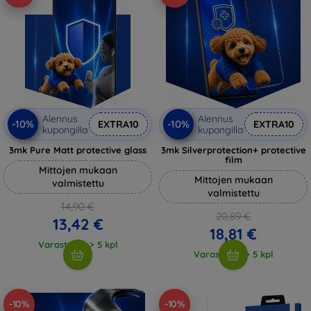
Alennus
Alennus
-10%
-10%
EXTRA10
EXTRA10
kupongilla
kupongilla
3mk Pure Matt protective glass
3mk Silverprotection+ protective
film
Mittojen mukaan
Mittojen mukaan
valmistettu
valmistettu
14,90 €
20,89 €
13,42 €
18,81 €
Varastossa > 5 kpl
Varastossa > 5 kpl
-10%
-10%