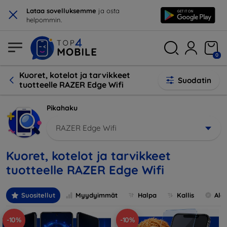
×
Lataa sovelluksemme
ja osta
helpommin.
0
Kuoret, kotelot ja tarvikkeet
Suodatin
tuotteelle RAZER Edge Wifi
Pikahaku
RAZER Edge Wifi
Kuoret, kotelot ja tarvikkeet
tuotteelle RAZER Edge Wifi
Suositellut
Myydyimmät
Halpa
Kallis
Ale
-10%
-10%