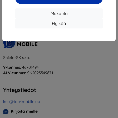
1
-
6
yhteensä
6
.
Mukauta
«
1
»
Hylkää
Shield-SK s.r.o.
Y-tunnus:
46701494
ALV-tunnus:
SK2023549671
Yhteystiedot
info@top4mobile.eu
Kirjoita meille