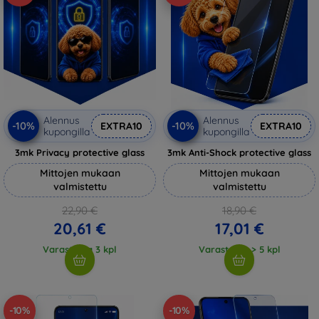
Alennus
Alennus
-10%
-10%
EXTRA10
EXTRA10
kupongilla
kupongilla
3mk Privacy protective glass
3mk Anti-Shock protective glass
Mittojen mukaan
Mittojen mukaan
valmistettu
valmistettu
22,90 €
18,90 €
20,61 €
17,01 €
Varastossa 3 kpl
Varastossa > 5 kpl
-10%
-10%