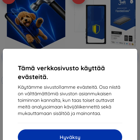
Alennus
Alennus
-10%
-10%
EXTRA10
EXTRA10
kupongilla
kupongilla
Tämä verkkosivusto käyttää
3mk Hammer protective film
3MK FlexibleGlass RAZER Edge
Wifi Hybridilasi
evästeitä.
Mittojen mukaan
12,90 €
valmistettu
11,61 €
Käytämme sivustollamme evästeitä. Osa niistä
on välttämättömiä sivuston asianmukaisen
21,90 €
Varastossa > 5 kpl
toiminnan kannalta, kun taas toiset auttavat
19,70 €
meitä analysoimaan kävijäliikennettä sekä
Varastossa 4 kpl
mukauttamaan sisältöä ja mainontaa.
Hyväksy