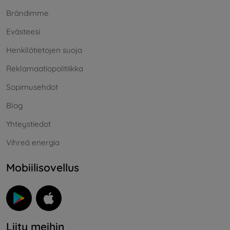
Brändimme
Evästeesi
Henkilötietojen suoja
Reklamaatiopolitiikka
Sopimusehdot
Blog
Yhteystiedot
Vihreä energia
Mobiilisovellus
Liity meihin