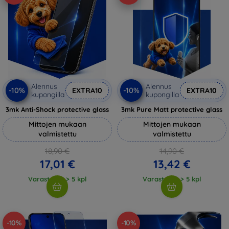
Alennus
Alennus
-10%
-10%
EXTRA10
EXTRA10
kupongilla
kupongilla
3mk Anti-Shock protective glass
3mk Pure Matt protective glass
Mittojen mukaan
Mittojen mukaan
valmistettu
valmistettu
18,90 €
14,90 €
17,01 €
13,42 €
Varastossa > 5 kpl
Varastossa > 5 kpl
-10%
-10%