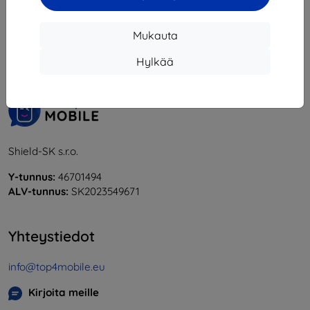
1
-
6
yhteensä
6
.
Mukauta
«
1
»
Hylkää
Shield-SK s.r.o.
Y-tunnus:
46701494
ALV-tunnus:
SK2023549671
Yhteystiedot
info@top4mobile.eu
Kirjoita meille