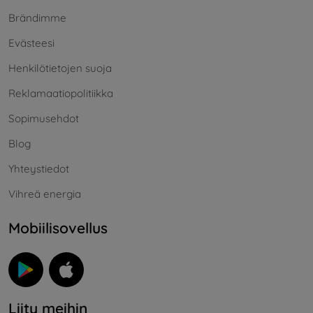
Brändimme
Evästeesi
Henkilötietojen suoja
Reklamaatiopolitiikka
Sopimusehdot
Blog
Yhteystiedot
Vihreä energia
Mobiilisovellus
Liity meihin