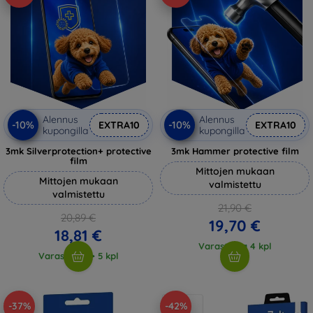
Alennus
Alennus
-10%
-10%
EXTRA10
EXTRA10
kupongilla
kupongilla
3mk Silverprotection+ protective
3mk Hammer protective film
film
Mittojen mukaan
Mittojen mukaan
valmistettu
valmistettu
21,90 €
20,89 €
19,70 €
18,81 €
Varastossa 4 kpl
Varastossa > 5 kpl
-37%
-42%