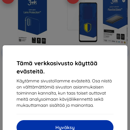
Alennus
Alennus
-10%
-10%
EXTRA10
EXTRA10
kupongilla
kupongilla
Tämä verkkosivusto käyttää
3MK Lens Protect Oppo A1 5G
3MK FlexibleGlass Oppo A1 5G
Kameran linssinsuoja 4 kpl
Hybrid Glass
evästeitä.
9,90 €
13,90 €
6,20 €
8,01 €
Käytämme sivustollamme evästeitä. Osa niistä
on välttämättömiä sivuston asianmukaisen
Viimeinen kappale varastossa
Viimeinen kappale varastossa
toiminnan kannalta, kun taas toiset auttavat
meitä analysoimaan kävijäliikennettä sekä
mukauttamaan sisältöä ja mainontaa.
Hyväksy