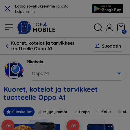
×
Lataa sovelluksemme
ja osta
helpommin.
0
Kuoret, kotelot ja tarvikkeet
Suodatin
tuotteelle Oppo A1
Pikahaku
Oppo A1
Kuoret, kotelot ja tarvikkeet
tuotteelle Oppo A1
Suositellut
Myydyimmät
Halpa
Kallis
Ale
-10%
-10%