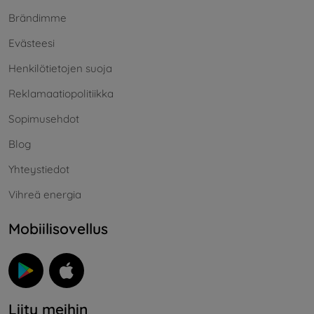
Brändimme
Evästeesi
Henkilötietojen suoja
Reklamaatiopolitiikka
Sopimusehdot
Blog
Yhteystiedot
Vihreä energia
Mobiilisovellus
Liity meihin