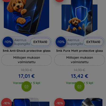
Alennus
Alennus
-10%
-10%
EXTRA10
EXTRA10
kupongilla
kupongilla
3mk Anti-Shock protective glass
3mk Pure Matt protective glass
Mittojen mukaan
Mittojen mukaan
valmistettu
valmistettu
18,90 €
14,90 €
17,01 €
13,42 €
Varastossa > 5 kpl
Varastossa > 5 kpl
-10%
-10%