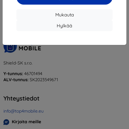
1
-
5
yhteensä
5
.
Mukauta
«
1
»
Hylkää
Shield-SK s.r.o.
Y-tunnus:
46701494
ALV-tunnus:
SK2023549671
Yhteystiedot
info@top4mobile.eu
Kirjoita meille