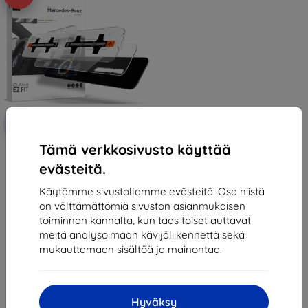
Alennus
-10%
EXTRA10
kupongilla
Tämä verkkosivusto käyttää
Spigen Mercedes Benz EZ Fit
heijastuksenestonsuojakalvo (E-
evästeitä.
Class(2021/2020)) (Vasen 1 kpl +
Oikea 1 kpl) (AGL03149)
95,90 €
Käytämme sivustollamme evästeitä. Osa niistä
47,60 €
on välttämättömiä sivuston asianmukaisen
toiminnan kannalta, kun taas toiset auttavat
Viimeinen kappale varastossa
meitä analysoimaan kävijäliikennettä sekä
mukauttamaan sisältöä ja mainontaa.
Hyväksy