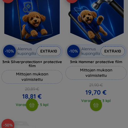
Alennus
Alennus
-10%
-10%
EXTRA10
EXTRA10
kupongilla
kupongilla
3mk Silverprotection+ protective
3mk Hammer protective film
film
Mittojen mukaan
Mittojen mukaan
valmistettu
valmistettu
21,90 €
20,89 €
19,70 €
18,81 €
Varastossa 3 kpl
Varastossa > 5 kpl
-50%