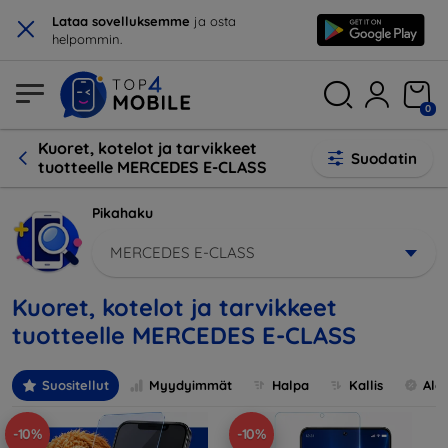
×
Lataa sovelluksemme
ja osta
helpommin.
0
Kuoret, kotelot ja tarvikkeet
Suodatin
tuotteelle MERCEDES E-CLASS
Pikahaku
MERCEDES E-CLASS
Kuoret, kotelot ja tarvikkeet
tuotteelle MERCEDES E-CLASS
Suositellut
Myydyimmät
Halpa
Kallis
Ale
-10%
-10%