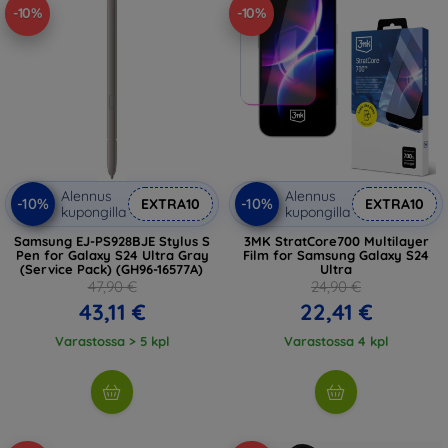
-10%
-10%
Alennus
Alennus
-10%
-10%
EXTRA10
EXTRA10
kupongilla
kupongilla
Samsung EJ-PS928BJE Stylus S
3MK StratCore700 Multilayer
Pen for Galaxy S24 Ultra Gray
Film for Samsung Galaxy S24
(Service Pack) (GH96-16577A)
Ultra
47,90 €
24,90 €
43,11 €
22,41 €
Varastossa > 5 kpl
Varastossa 4 kpl