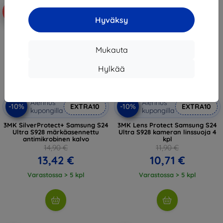
-10%
-10%
Hyväksy
Mukauta
Hylkää
Alennus
Alennus
-10%
-10%
EXTRA10
EXTRA10
kupongilla
kupongilla
3MK SilverProtect+ Samsung S24
3MK Lens Protect Samsung S24
Ultra S928 märkäasennettu
Ultra S928 kameran linssuoja 4
antimikrobinen kalvo
kpl
14,90 €
11,90 €
13,42 €
10,71 €
Varastossa > 5 kpl
Varastossa > 5 kpl