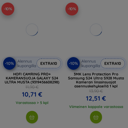
-10%
-10%
Alennus
Alennus
-10%
-10%
EXTRA10
EXTRA10
kupongilla
kupongilla
HOFI CAMRING PRO+
3MK Lens Protection Pro
KAMERANSUOJA GALAXY S24
Samsung S24 Ultra S928 Musta
ULTRA MUSTA (9319456608298)
Kameran linssinsuojat
asennuskehyksellä 1 kpl
11,90 €
13,90 €
10,71 €
12,51 €
Varastossa > 5 kpl
Viimeinen kappale varastossa