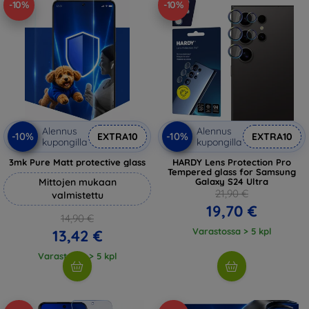
-10%
-10%
Alennus
Alennus
-10%
-10%
EXTRA10
EXTRA10
kupongilla
kupongilla
3mk Pure Matt protective glass
HARDY Lens Protection Pro
Tempered glass for Samsung
Mittojen mukaan
Galaxy S24 Ultra
21,90 €
valmistettu
19,70 €
14,90 €
Varastossa > 5 kpl
13,42 €
Varastossa > 5 kpl