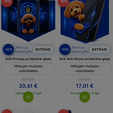
-10%
-10%
Alennus
Alennus
-10%
-10%
EXTRA10
EXTRA10
kupongilla
kupongilla
3mk Privacy protective glass
3mk Anti-Shock protective glass
Mittojen mukaan
Mittojen mukaan
valmistettu
valmistettu
22,90 €
18,90 €
20,61 €
17,01 €
Varastossa 3 kpl
Varastossa > 5 kpl