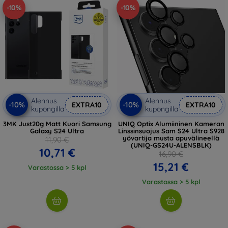
-10%
-10%
Alennus
Alennus
-10%
-10%
EXTRA10
EXTRA10
kupongilla
kupongilla
3MK Just20g Matt Kuori Samsung
UNIQ Optix Alumiininen Kameran
Galaxy S24 Ultra
Linssinsuojus Sam S24 Ultra S928
yövartija musta apuvälineellä
11,90 €
(UNIQ-GS24U-ALENSBLK)
10,71 €
16,90 €
15,21 €
Varastossa > 5 kpl
Varastossa > 5 kpl