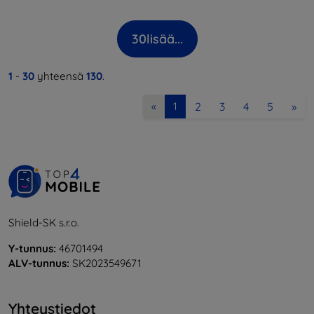
30
lisää...
1
-
30
yhteensä
130
.
2
3
4
5
»
«
1
Shield-SK s.r.o.
Y-tunnus:
46701494
ALV-tunnus:
SK2023549671
Yhteystiedot