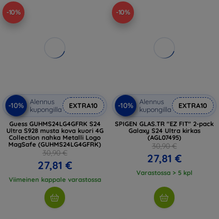
-10%
-10%
Alennus
Alennus
-10%
-10%
EXTRA10
EXTRA10
kupongilla
kupongilla
Guess GUHMS24LG4GFRK S24
SPIGEN GLAS.TR "EZ FIT" 2-pack
Ultra S928 musta kova kuori 4G
Galaxy S24 Ultra kirkas
Collection nahka Metalli Logo
(AGL07495)
MagSafe (GUHMS24LG4GFRK)
30,90 €
30,90 €
27,81 €
27,81 €
Varastossa > 5 kpl
Viimeinen kappale varastossa