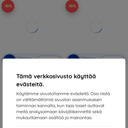
-10%
-10%
Alennus
Alennus
-10%
-10%
EXTRA10
EXTRA10
kupongilla
kupongilla
Karl Lagerfeld
SZKŁO PRYWATYZUJĄCE HOFI
Tämä verkkosivusto käyttää
KLHCS24L3DRKINK S24 Ultra
ANTI SPY GLASS PRO+ GALAXY
S928 musta hardcase 3D kumi
S24 ULTRA PRIVACY
evästeitä.
Ikonik (KLHCS24L3DRKINK)
(5906203692286)
29,90 €
12,90 €
Käytämme sivustollamme evästeitä. Osa niistä
26,91 €
11,61 €
on välttämättömiä sivuston asianmukaisen
Varastossa > 5 kpl
Varastossa > 5 kpl
toiminnan kannalta, kun taas toiset auttavat
meitä analysoimaan kävijäliikennettä sekä
mukauttamaan sisältöä ja mainontaa.