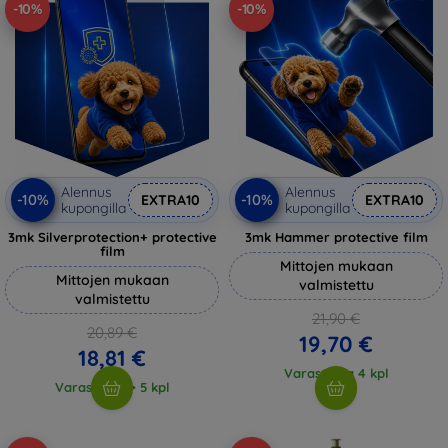
-10%
-10%
Alennus
Alennus
-10%
-10%
EXTRA10
EXTRA10
kupongilla
kupongilla
3mk Silverprotection+ protective
3mk Hammer protective film
film
Mittojen mukaan
Mittojen mukaan
valmistettu
valmistettu
21,90 €
20,89 €
19,70 €
18,81 €
Varastossa 4 kpl
Varastossa > 5 kpl