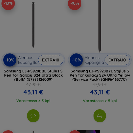
-10%
-10%
Alennus
Alennus
-10%
-10%
EXTRA10
EXTRA10
kupongilla
kupongilla
Samsung EJ-PS928BBE Stylus S
Samsung EJ-PS928BYE Stylus S
Pen for Galaxy S24 Ultra Black
Pen for Galaxy S24 Ultra Yellow
(Bulk) (57983126009)
(Service Pack) (GH96-16577C)
47,90 €
47,90 €
43,11 €
43,11 €
Varastossa > 5 kpl
Varastossa > 5 kpl