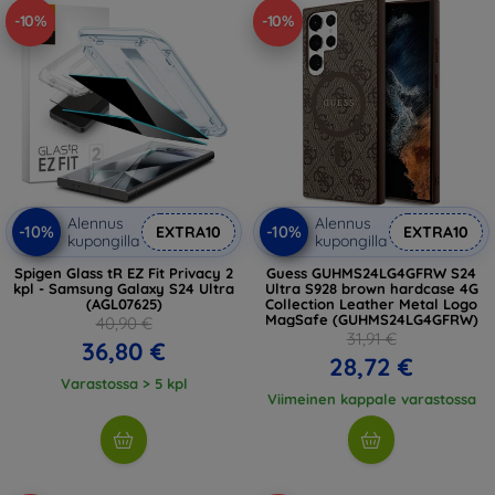
-10%
-10%
Alennus
Alennus
-10%
-10%
EXTRA10
EXTRA10
kupongilla
kupongilla
Spigen Glass tR EZ Fit Privacy 2
Guess GUHMS24LG4GFRW S24
kpl - Samsung Galaxy S24 Ultra
Ultra S928 brown hardcase 4G
(AGL07625)
Collection Leather Metal Logo
MagSafe (GUHMS24LG4GFRW)
40,90 €
31,91 €
36,80 €
28,72 €
Varastossa > 5 kpl
Viimeinen kappale varastossa