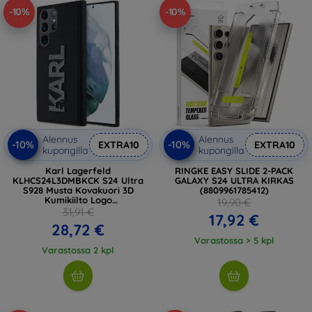
-10%
-10%
Alennus
Alennus
-10%
-10%
EXTRA10
EXTRA10
kupongilla
kupongilla
Karl Lagerfeld
RINGKE EASY SLIDE 2-PACK
KLHCS24L3DMBKCK S24 Ultra
GALAXY S24 ULTRA KIRKAS
S928 Musta Kovakuori 3D
(8809961785412)
Kumikiilto Logo
19,90 €
(KLHCS24L3DMBKCK)
31,91 €
17,92 €
28,72 €
Varastossa > 5 kpl
Varastossa 2 kpl