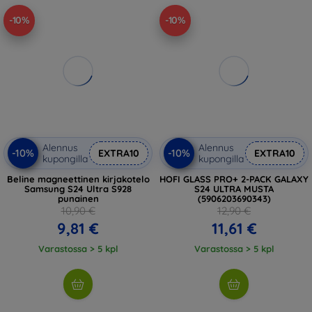
-10%
-10%
Alennus
Alennus
-10%
-10%
EXTRA10
EXTRA10
kupongilla
kupongilla
Beline magneettinen kirjakotelo
HOFI GLASS PRO+ 2-PACK GALAXY
Samsung S24 Ultra S928
S24 ULTRA MUSTA
punainen
(5906203690343)
10,90 €
12,90 €
9,81 €
11,61 €
Varastossa > 5 kpl
Varastossa > 5 kpl