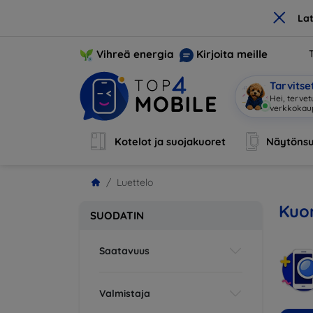
×
La
Vihreä energia
Kirjoita meille
Tarvits
Hei, tervet
verkkoka
Kotelot ja suojakuoret
Näytönsu
Luettelo
Kuor
SUODATIN
Saatavuus
Valmistaja