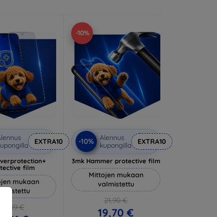
-10%
lennus
Alennus
-10%
EXTRA10
EXTRA10
upongilla
kupongilla
lverprotection+
3mk Hammer protective film
tective film
Mittojen mukaan
ojen mukaan
valmistettu
almistettu
21,90 €
20,89 €
19,70 €