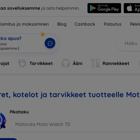
taa sovelluksemme
ja osta helpommin.
Toimitus ja maksaminen
Blog
Cashback
Palautus
Rekl
etko apua?
uloa
uppaam
|
ojat
Tarvikkeet
Ääni
Rannekkeet
et, kotelot ja tarvikkeet tuotteelle M
Pikahaku
Motorola Moto Watch 70