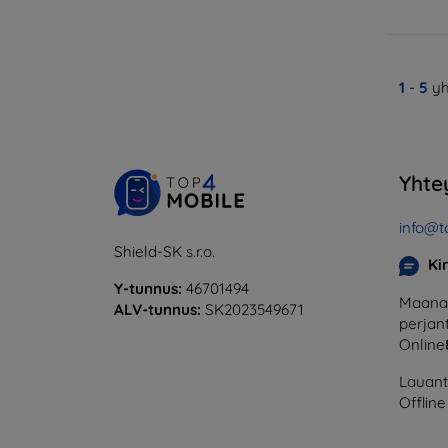
1
-
5
yh
Yhte
info@t
Shield-SK s.r.o.
Ki
Y-tunnus:
46701494
Maanan
ALV-tunnus:
SK2023549671
perjant
Online
Lauanta
Offline