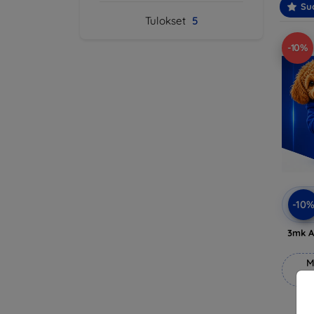
Suo
Tulokset
5
-10%
-10
3mk A
M