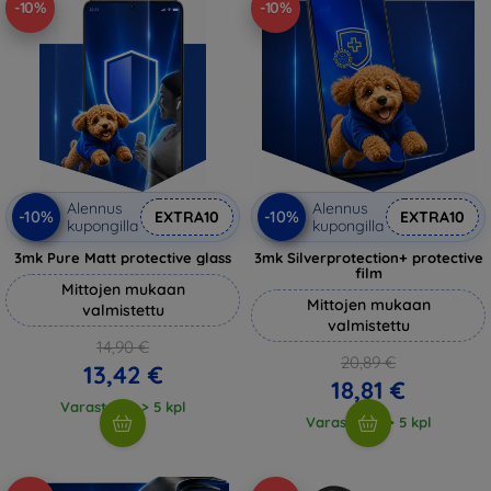
-10%
-10%
Alennus
Alennus
-10%
-10%
EXTRA10
EXTRA10
kupongilla
kupongilla
3mk Pure Matt protective glass
3mk Silverprotection+ protective
film
Mittojen mukaan
Mittojen mukaan
valmistettu
valmistettu
14,90 €
20,89 €
13,42 €
18,81 €
Varastossa > 5 kpl
Varastossa > 5 kpl