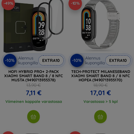
-49%
-10%
Alennus
Alennus
-10%
-10%
EXTRA10
EXTRA10
kupongilla
kupongilla
HOFI HYBRID PRO+ 2-PACK
TECH-PROTECT MILANESEBAND
XIAOMI SMART BAND 8 / 8 NFC
XIAOMI SMART BAND 8 / 8 NFC
MUSTA (9490713935378)
HOPEA (9490713935170)
13,90 €
18,90 €
7,11 €
17,01 €
Viimeinen kappale varastossa
Varastossa > 5 kpl