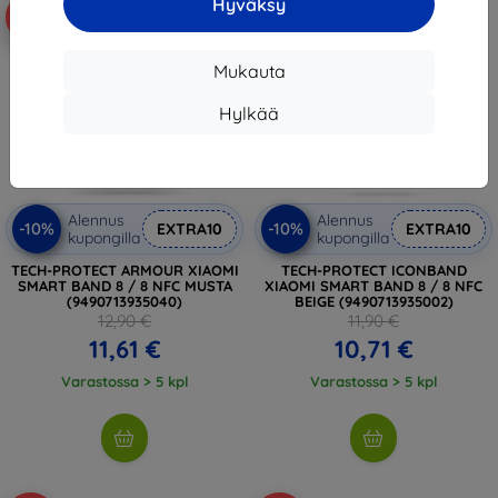
Hyväksy
-10%
-10%
Mukauta
Hylkää
Alennus
Alennus
-10%
-10%
EXTRA10
EXTRA10
kupongilla
kupongilla
TECH-PROTECT ARMOUR XIAOMI
TECH-PROTECT ICONBAND
SMART BAND 8 / 8 NFC MUSTA
XIAOMI SMART BAND 8 / 8 NFC
(9490713935040)
BEIGE (9490713935002)
12,90 €
11,90 €
11,61 €
10,71 €
Varastossa > 5 kpl
Varastossa > 5 kpl