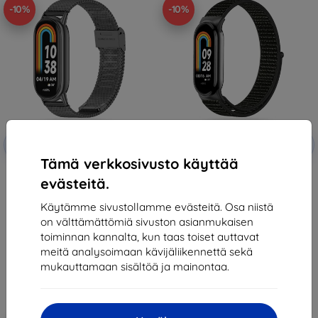
-10%
-10%
Alennus
Alennus
-10%
-10%
EXTRA10
EXTRA10
kupongilla
kupongilla
Tämä verkkosivusto käyttää
TECH-PROTECT MILANESEBAND
TECH-PROTECT NYLON XIAOMI
evästeitä.
XIAOMI SMART BAND 8 / 8 NFC
SMART BAND 8 / 8 NFC MUSTA
MUSTA (9490713935156)
(9490713935118)
18,90 €
11,90 €
Käytämme sivustollamme evästeitä. Osa niistä
17,01 €
10,71 €
on välttämättömiä sivuston asianmukaisen
toiminnan kannalta, kun taas toiset auttavat
Varastossa > 5 kpl
Varastossa > 5 kpl
meitä analysoimaan kävijäliikennettä sekä
mukauttamaan sisältöä ja mainontaa.