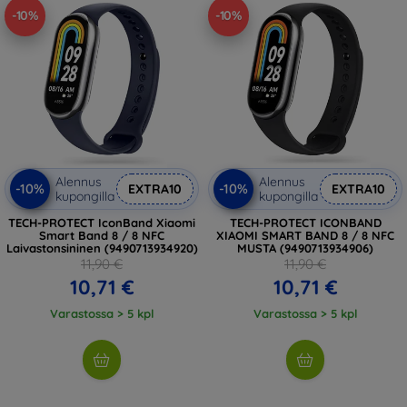
-10%
-10%
Alennus
Alennus
-10%
-10%
EXTRA10
EXTRA10
kupongilla
kupongilla
TECH-PROTECT IconBand Xiaomi
TECH-PROTECT ICONBAND
Smart Band 8 / 8 NFC
XIAOMI SMART BAND 8 / 8 NFC
Laivastonsininen (9490713934920)
MUSTA (9490713934906)
11,90 €
11,90 €
10,71 €
10,71 €
Varastossa > 5 kpl
Varastossa > 5 kpl