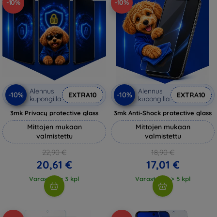
-10%
-10%
Alennus
Alennus
-10%
-10%
EXTRA10
EXTRA10
kupongilla
kupongilla
3mk Privacy protective glass
3mk Anti-Shock protective glass
Mittojen mukaan
Mittojen mukaan
valmistettu
valmistettu
22,90 €
18,90 €
20,61 €
17,01 €
Varastossa 3 kpl
Varastossa > 5 kpl