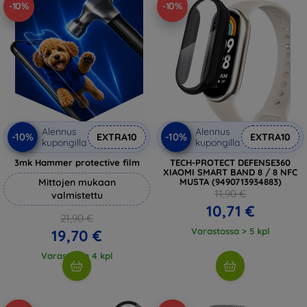
-10%
-10%
Alennus
Alennus
-10%
-10%
EXTRA10
EXTRA10
kupongilla
kupongilla
3mk Hammer protective film
TECH-PROTECT DEFENSE360
XIAOMI SMART BAND 8 / 8 NFC
Mittojen mukaan
MUSTA (9490713934883)
11,90 €
valmistettu
10,71 €
21,90 €
Varastossa > 5 kpl
19,70 €
Varastossa 4 kpl