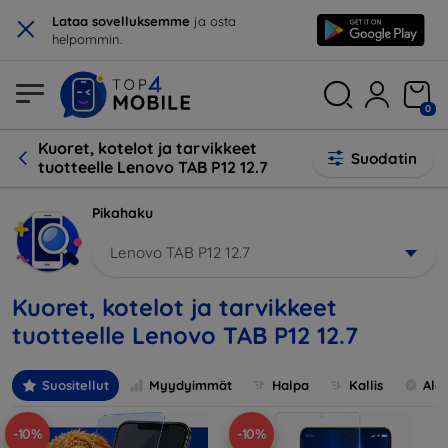
×
Lataa sovelluksemme
ja osta
helpommin.
0
Kuoret, kotelot ja tarvikkeet
Suodatin
tuotteelle Lenovo TAB P12 12.7
Pikahaku
Lenovo TAB P12 12.7
Kuoret, kotelot ja tarvikkeet
tuotteelle Lenovo TAB P12 12.7
Suositellut
Myydyimmät
Halpa
Kallis
Ale
-10%
-10%