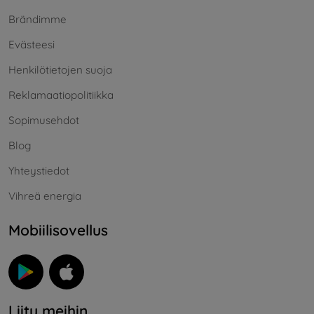
Brändimme
Evästeesi
Henkilötietojen suoja
Reklamaatiopolitiikka
Sopimusehdot
Blog
Yhteystiedot
Vihreä energia
Mobiilisovellus
Liity meihin