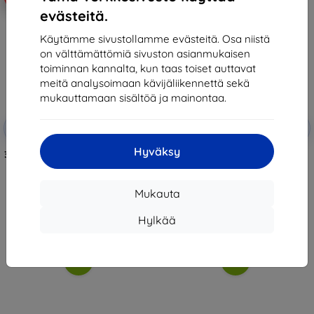
evästeitä.
Käytämme sivustollamme evästeitä. Osa niistä
on välttämättömiä sivuston asianmukaisen
toiminnan kannalta, kun taas toiset auttavat
meitä analysoimaan kävijäliikennettä sekä
mukauttamaan sisältöä ja mainontaa.
Alennus
Alennus
-10%
-10%
EXTRA10
EXTRA10
kupongilla
kupongilla
Hyväksy
3MK FlexibleGlass Lenovo Tab P12
TECH-PROTECT SC Pen +
hybridi lasi
näppäimistö Lenovo Tab P12 12.7
TB-370 musta (9319456606188)
19,90 €
54,89 €
17,92 €
Mukauta
46,71 €
Varastossa > 5 kpl
Hylkää
Viimeinen kappale varastossa