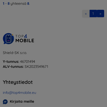
1
-
8
yhteensä
8
.
«
1
»
Shield-SK s.r.o.
Y-tunnus:
46701494
ALV-tunnus:
SK2023549671
Yhteystiedot
info@top4mobile.eu
Kirjoita meille