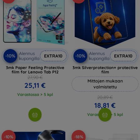
Alennus
Alennus
-10%
-10%
EXTRA10
EXTRA10
kupongilla
kupongilla
3mk Paper Feeling Protective
3mk Silverprotection+ protective
film for Lenovo Tab P12
film
27,90 €
Mittojen mukaan
25,11 €
valmistettu
Varastossa > 5 kpl
20,89 €
18,81 €
Varastossa > 5 kpl
-10%
-18%