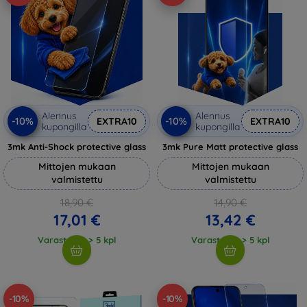
Alennus
Alennus
-10%
-10%
EXTRA10
EXTRA10
kupongilla
kupongilla
3mk Anti-Shock protective glass
3mk Pure Matt protective glass
Mittojen mukaan
Mittojen mukaan
valmistettu
valmistettu
18,90 €
14,90 €
17,01 €
13,42 €
Varastossa > 5 kpl
Varastossa > 5 kpl
-10%
-10%