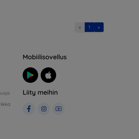
«
1
»
Mobiilisovellus
Liity meihin
suoja
iikka