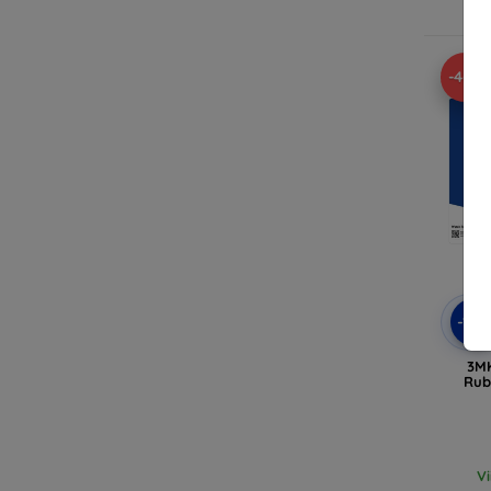
V
-46%
-10
3MK
Rub
V