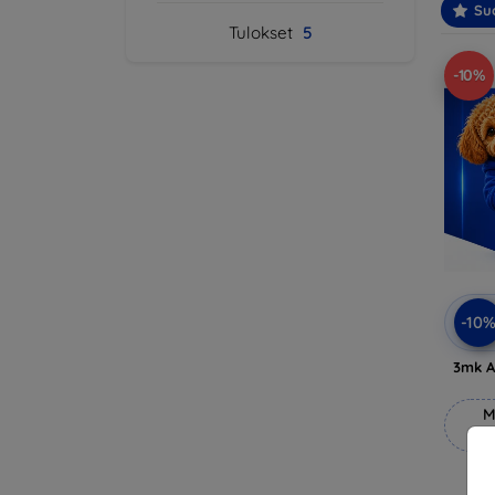
Suo
Tulokset
5
-10%
-10
3mk A
M