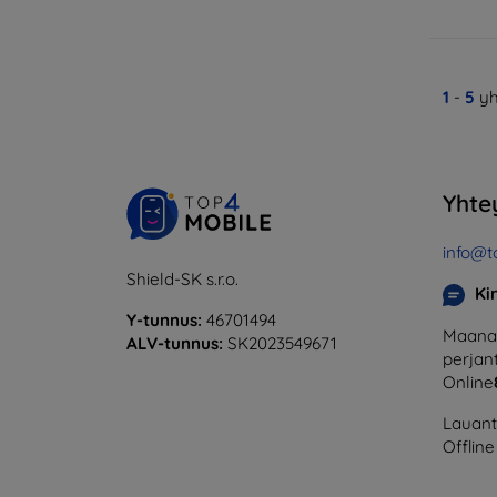
1
-
5
yh
Yhte
info@t
Shield-SK s.r.o.
Ki
Y-tunnus:
46701494
Maanan
ALV-tunnus:
SK2023549671
perjant
Online
Lauanta
Offline