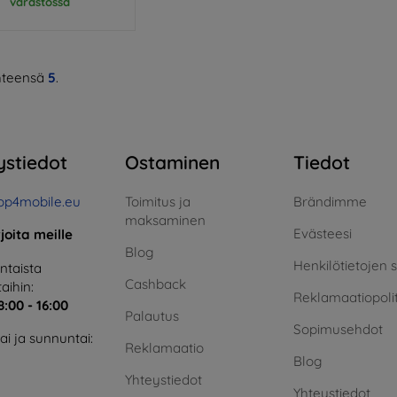
varastossa
teensä
5
.
ystiedot
Ostaminen
Tiedot
op4mobile.eu
Toimitus ja
Brändimme
maksaminen
Evästeesi
rjoita meille
Blog
Henkilötietojen 
taista
Cashback
aihin:
Reklamaatiopolit
8:00 - 16:00
Palautus
Sopimusehdot
i ja sunnuntai:
Reklamaatio
Blog
Yhteystiedot
Yhteystiedot