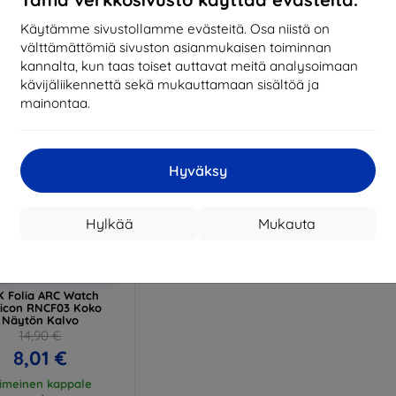
17,01 €
13,42 €
Käytämme sivustollamme evästeitä. Osa niistä on
arastossa > 5 kpl
Varastossa > 5 kpl
Varas
välttämättömiä sivuston asianmukaisen toiminnan
kannalta, kun taas toiset auttavat meitä analysoimaan
kävijäliikennettä sekä mukauttamaan sisältöä ja
mainontaa.
Hyväksy
Hylkää
Mukauta
Alennus
%
EXTRA10
kupongilla
 Folia ARC Watch
icon RNCF03 Koko
Näytön Kalvo
14,90 €
8,01 €
iimeinen kappale