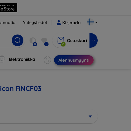
amaatio
Yhteystiedot
Kirjaudu
Ostoskori
0
0
0
Elektroniikka
Alennusmyynti
ubicon RNCF03