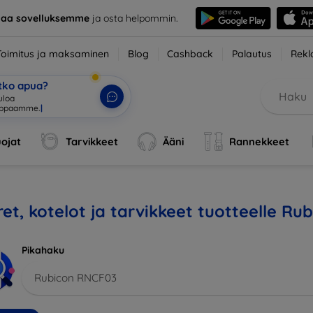
taa sovelluksemme
ja osta helpommin.
Toimitus ja maksaminen
Blog
Cashback
Palautus
Rekl
etko apua?
uloa
uppaamm
|
ojat
Tarvikkeet
Ääni
Rannekkeet
et, kotelot ja tarvikkeet tuotteelle R
Pikahaku
Rubicon RNCF03