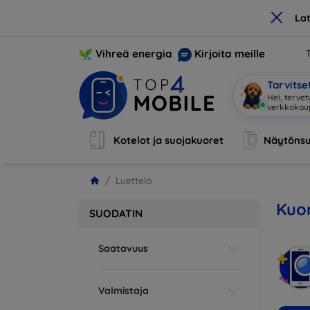
×
La
Vihreä energia
Kirjoita meille
Tarvits
Hei, tervet
verkkoka
Kotelot ja suojakuoret
Näytönsu
Luettelo
Kuor
SUODATIN
Saatavuus
Valmistaja