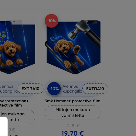
-10%
lennus
Alennus
-10%
EXTRA10
EXTRA10
upongilla
kupongilla
lverprotection+
3mk Hammer protective film
tective film
Mittojen mukaan
ojen mukaan
valmistettu
almistettu
21,90 €
20,89 €
19,70 €