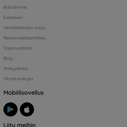
Brändimme
Evästeesi
Henkilötietojen suoja
Reklamaatiopolitiikka
Sopimusehdot
Blog
Yhteystiedot
Vihreä energia
Mobiilisovellus
Liity meihin