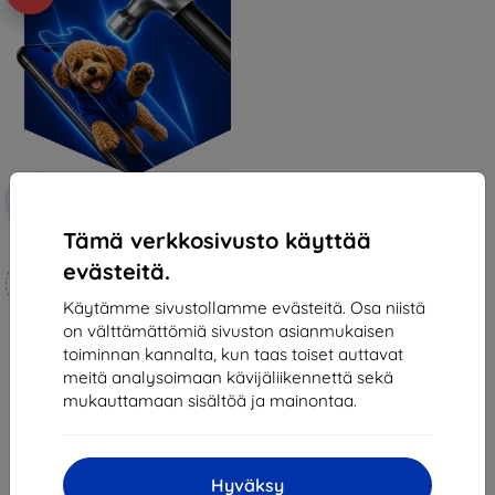
Alennus
-10%
EXTRA10
kupongilla
Tämä verkkosivusto käyttää
3mk Hammer protective film
evästeitä.
Mittojen mukaan
valmistettu
Käytämme sivustollamme evästeitä. Osa niistä
on välttämättömiä sivuston asianmukaisen
21,90 €
toiminnan kannalta, kun taas toiset auttavat
19,70 €
meitä analysoimaan kävijäliikennettä sekä
Varastossa 4 kpl
mukauttamaan sisältöä ja mainontaa.
Hyväksy