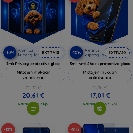
Alennus
Alennus
-10%
-10%
EXTRA10
EXTRA10
kupongilla
kupongilla
3mk Privacy protective glass
3mk Anti-Shock protective glass
Mittojen mukaan
Mittojen mukaan
valmistettu
valmistettu
22,90 €
18,90 €
20,61 €
17,01 €
Varastossa 2 kpl
Varastossa > 5 kpl
-10%
-10%