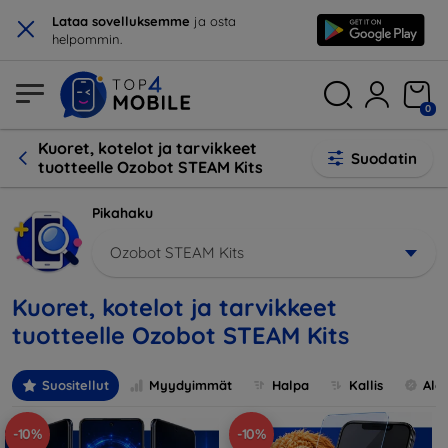
×
Lataa sovelluksemme
ja osta
helpommin.
0
Kuoret, kotelot ja tarvikkeet
Suodatin
tuotteelle Ozobot STEAM Kits
Pikahaku
Ozobot STEAM Kits
Kuoret, kotelot ja tarvikkeet
tuotteelle Ozobot STEAM Kits
Suositellut
Myydyimmät
Halpa
Kallis
Ale
-10%
-10%