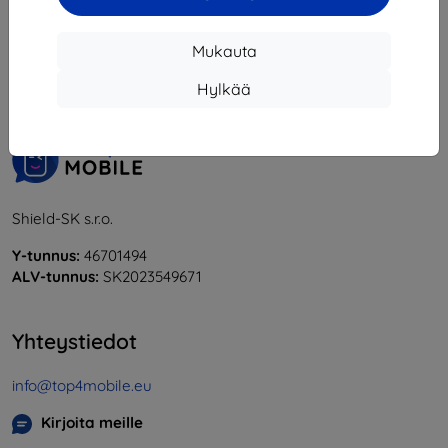
1
-
5
yhteensä
5
.
Mukauta
«
1
»
Hylkää
Shield-SK s.r.o.
Y-tunnus:
46701494
ALV-tunnus:
SK2023549671
Yhteystiedot
info@top4mobile.eu
Kirjoita meille