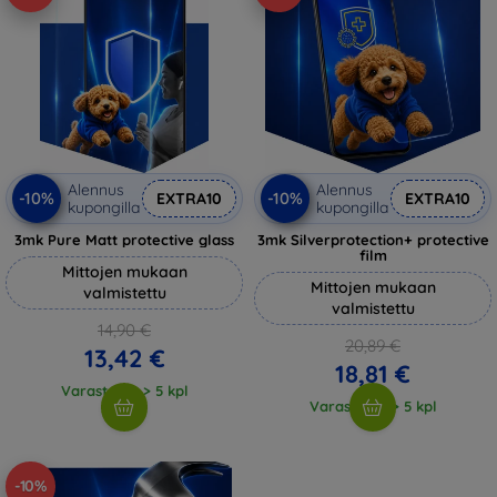
Alennus
Alennus
-10%
-10%
EXTRA10
EXTRA10
kupongilla
kupongilla
3mk Pure Matt protective glass
3mk Silverprotection+ protective
film
Mittojen mukaan
Mittojen mukaan
valmistettu
valmistettu
14,90 €
20,89 €
13,42 €
18,81 €
Varastossa > 5 kpl
Varastossa > 5 kpl
-10%