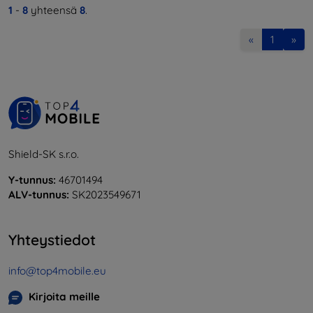
1
-
8
yhteensä
8
.
«
1
»
Shield-SK s.r.o.
Y-tunnus:
46701494
ALV-tunnus:
SK2023549671
Yhteystiedot
info@top4mobile.eu
Kirjoita meille