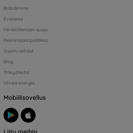
Brändimme
Evästeesi
Henkilötietojen suoja
Reklamaatiopolitiikka
Sopimusehdot
Blog
Yhteystiedot
Vihreä energia
Mobiilisovellus
Liity meihin