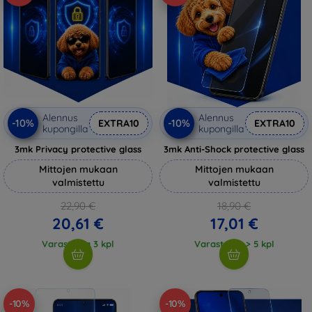
Alennus
Alennus
-10%
-10%
EXTRA10
EXTRA10
kupongilla
kupongilla
3mk Privacy protective glass
3mk Anti-Shock protective glass
Mittojen mukaan
Mittojen mukaan
valmistettu
valmistettu
22,90 €
18,90 €
20,61 €
17,01 €
Varastossa 3 kpl
Varastossa > 5 kpl
-10%
-10%