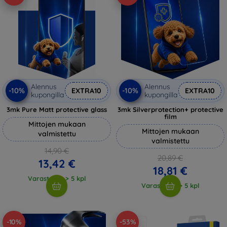
Alennus
Alennus
-10%
-10%
EXTRA10
EXTRA10
kupongilla
kupongilla
3mk Pure Matt protective glass
3mk Silverprotection+ protective
film
Mittojen mukaan
Mittojen mukaan
valmistettu
valmistettu
14,90 €
20,89 €
13,42 €
18,81 €
Varastossa > 5 kpl
Varastossa > 5 kpl
-10%
-53%