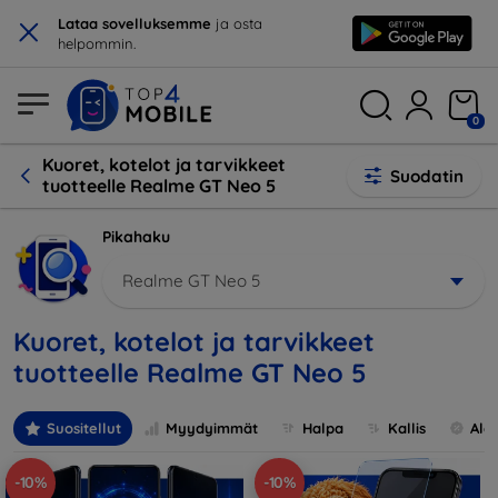
×
Lataa sovelluksemme
ja osta
helpommin.
0
Kuoret, kotelot ja tarvikkeet
Suodatin
tuotteelle Realme GT Neo 5
Pikahaku
Realme GT Neo 5
Kuoret, kotelot ja tarvikkeet
tuotteelle Realme GT Neo 5
Suositellut
Myydyimmät
Halpa
Kallis
Ale
-10%
-10%