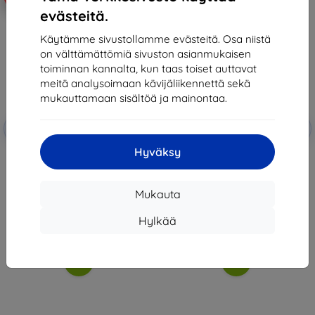
evästeitä.
Käytämme sivustollamme evästeitä. Osa niistä
on välttämättömiä sivuston asianmukaisen
toiminnan kannalta, kun taas toiset auttavat
meitä analysoimaan kävijäliikennettä sekä
mukauttamaan sisältöä ja mainontaa.
Alennus
Alennus
-10%
-10%
EXTRA10
EXTRA10
kupongilla
kupongilla
Hyväksy
3MK Lens Protect Realme
Tempered-Glass Screen
GT3/GT Neo5 Kameran
Protector Baseus for realme GT
linssinsuoja 4 kpl
Neo5 (6932172632625)
9,90 €
7,90 €
Mukauta
6,20 €
7,11 €
Hylkää
Viimeinen kappale varastossa
Varastossa > 5 kpl