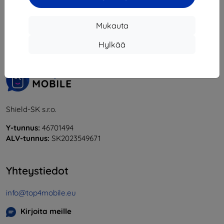
1
-
6
yhteensä
6
.
Mukauta
«
1
»
Hylkää
Shield-SK s.r.o.
Y-tunnus:
46701494
ALV-tunnus:
SK2023549671
Yhteystiedot
info@top4mobile.eu
Kirjoita meille