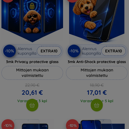
Alennus
Alennus
-10%
-10%
EXTRA10
EXTRA10
kupongilla
kupongilla
3mk Privacy protective glass
3mk Anti-Shock protective glass
Mittojen mukaan
Mittojen mukaan
valmistettu
valmistettu
22,90 €
18,90 €
20,61 €
17,01 €
Varastossa 3 kpl
Varastossa > 5 kpl
-10%
-10%