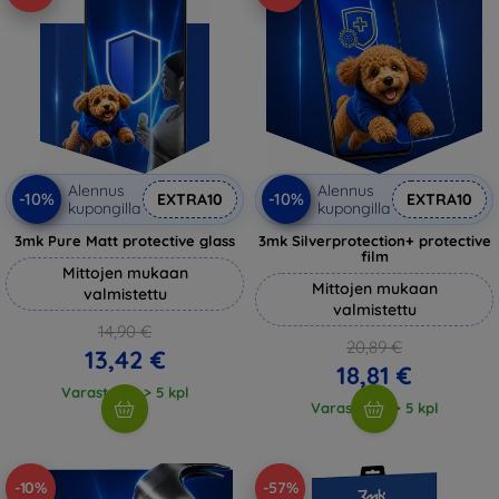
Alennus
Alennus
-10%
-10%
EXTRA10
EXTRA10
kupongilla
kupongilla
3mk Pure Matt protective glass
3mk Silverprotection+ protective
film
Mittojen mukaan
Mittojen mukaan
valmistettu
valmistettu
14,90 €
20,89 €
13,42 €
18,81 €
Varastossa > 5 kpl
Varastossa > 5 kpl
-10%
-57%