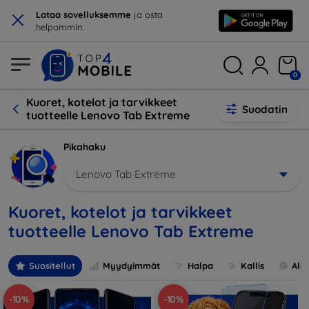
×
Lataa sovelluksemme
ja osta
helpommin.
0
Kuoret, kotelot ja tarvikkeet
Suodatin
tuotteelle Lenovo Tab Extreme
Pikahaku
Lenovo Tab Extreme
Kuoret, kotelot ja tarvikkeet
tuotteelle Lenovo Tab Extreme
Suositellut
Myydyimmät
Halpa
Kallis
Ale
-10%
-10%