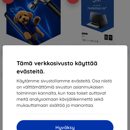
Alennus
Alennus
-10%
-10%
EXTRA10
EXTRA10
kupongilla
kupongilla
Tämä verkkosivusto käyttää
3mk Hammer protective film
3MK FlexibleGlass Lite Lenovo
Tab Extreme, Hybrid Glass Lite
evästeitä.
Mittojen mukaan
(5903108514408)
22,90 €
valmistettu
Käytämme sivustollamme evästeitä. Osa niistä
9,81 €
on välttämättömiä sivuston asianmukaisen
21,90 €
Viimeinen kappale varastossa
toiminnan kannalta, kun taas toiset auttavat
19,70 €
meitä analysoimaan kävijäliikennettä sekä
Varastossa 4 kpl
mukauttamaan sisältöä ja mainontaa.
Hyväksy