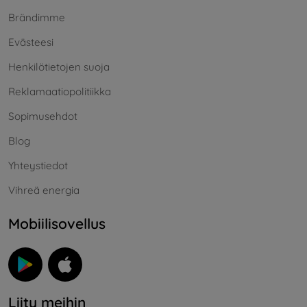
Brändimme
Evästeesi
Henkilötietojen suoja
Reklamaatiopolitiikka
Sopimusehdot
Blog
Yhteystiedot
Vihreä energia
Mobiilisovellus
Liity meihin