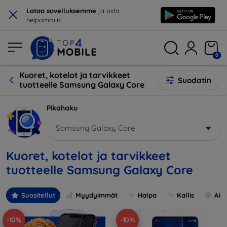
×
Lataa sovelluksemme
ja osta
helpommin.
0
Kuoret, kotelot ja tarvikkeet
Suodatin
tuotteelle Samsung Galaxy Core
Pikahaku
Samsung Galaxy Core
Kuoret, kotelot ja tarvikkeet
tuotteelle Samsung Galaxy Core
Suositellut
Myydyimmät
Halpa
Kallis
Ale
-10%
-10%