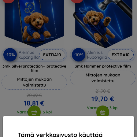
Alennus
Alennus
-10%
-10%
EXTRA10
EXTRA10
kupongilla
kupongilla
3mk Silverprotection+ protective
3mk Hammer protective film
film
Mittojen mukaan
Mittojen mukaan
valmistettu
valmistettu
21,90 €
20,89 €
19,70 €
18,81 €
Varastossa 3 kpl
Varastossa > 5 kpl
Tämä verkkosivusto käyttää