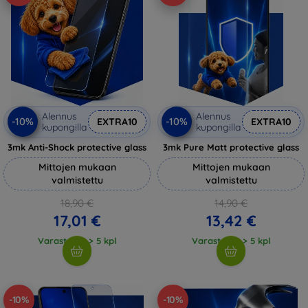
Alennus
Alennus
-10%
-10%
EXTRA10
EXTRA10
kupongilla
kupongilla
3mk Anti-Shock protective glass
3mk Pure Matt protective glass
Mittojen mukaan
Mittojen mukaan
valmistettu
valmistettu
18,90 €
14,90 €
17,01 €
13,42 €
Varastossa > 5 kpl
Varastossa > 5 kpl
-10%
-10%