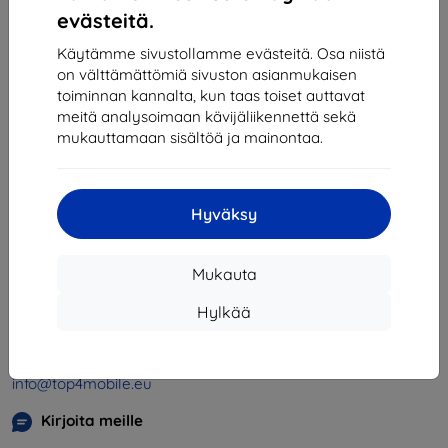
1
-
4
yhteensä
4
.
evästeitä.
«
1
»
Käytämme sivustollamme evästeitä. Osa niistä
on välttämättömiä sivuston asianmukaisen
toiminnan kannalta, kun taas toiset auttavat
meitä analysoimaan kävijäliikennettä sekä
mukauttamaan sisältöä ja mainontaa.
Hyväksy
Shield-SK s.r.o.
Y-tunnus:
46701494
Mukauta
ALV-tunnus:
SK2023549671
Hylkää
Yhteystiedot
info@top4mobile.eu
Kirjoita meille