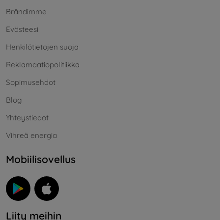
Brändimme
Evästeesi
Henkilötietojen suoja
Reklamaatiopolitiikka
Sopimusehdot
Blog
Yhteystiedot
Vihreä energia
Mobiilisovellus
Liity meihin