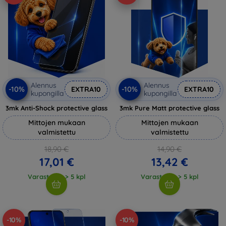
Alennus
Alennus
-10%
-10%
EXTRA10
EXTRA10
kupongilla
kupongilla
3mk Anti-Shock protective glass
3mk Pure Matt protective glass
Mittojen mukaan
Mittojen mukaan
valmistettu
valmistettu
18,90 €
14,90 €
17,01 €
13,42 €
Varastossa > 5 kpl
Varastossa > 5 kpl
-10%
-10%