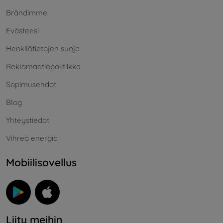
Brändimme
Evästeesi
Henkilötietojen suoja
Reklamaatiopolitiikka
Sopimusehdot
Blog
Yhteystiedot
Vihreä energia
Mobiilisovellus
Liity meihin