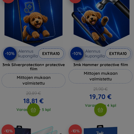
Alennus
Alennus
-10%
-10%
EXTRA10
EXTRA10
kupongilla
kupongilla
3mk Silverprotection+ protective
3mk Hammer protective film
film
Mittojen mukaan
Mittojen mukaan
valmistettu
valmistettu
21,90 €
20,89 €
19,70 €
18,81 €
Varastossa 4 kpl
Varastossa > 5 kpl
-10%
-10%