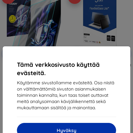
Alennus
Alennus
-10%
-10%
EXTRA10
EXTRA10
kupongilla
kupongilla
Tämä verkkosivusto käyttää
3mk Hardy Fusion Hybrid glass
3MK FlexibleGlass Lite Onyx Boox
for Onyx Boox Leaf 2
Leaf 2 Kevyt Hybridilasi Lite
evästeitä.
(5903108512794)
24,90 €
12,90 €
22,41 €
Käytämme sivustollamme evästeitä. Osa niistä
11,61 €
on välttämättömiä sivuston asianmukaisen
Varastossa > 5 kpl
Varastossa 2 kpl
toiminnan kannalta, kun taas toiset auttavat
meitä analysoimaan kävijäliikennettä sekä
mukauttamaan sisältöä ja mainontaa.
Hyväksy