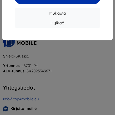
1
-
6
yhteensä
6
.
Mukauta
«
1
»
Hylkää
Shield-SK s.r.o.
Y-tunnus:
46701494
ALV-tunnus:
SK2023549671
Yhteystiedot
info@top4mobile.eu
Kirjoita meille