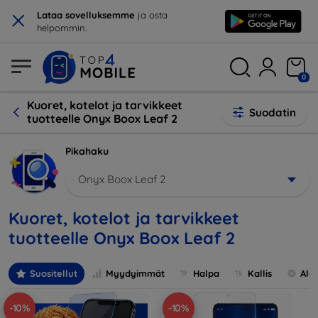
×
Lataa sovelluksemme
ja osta
helpommin.
0
Kuoret, kotelot ja tarvikkeet
Suodatin
tuotteelle Onyx Boox Leaf 2
Pikahaku
Onyx Boox Leaf 2
Kuoret, kotelot ja tarvikkeet
tuotteelle Onyx Boox Leaf 2
Suositellut
Myydyimmät
Halpa
Kallis
Ale
-10%
-10%