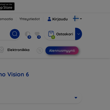
amaatio
Yhteystiedot
Kirjaudu
Ostoskori
0
0
0
Elektroniikka
Alennusmyynti
no Vision 6