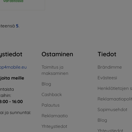
varastossa
teensä
5
.
ystiedot
Ostaminen
Tiedot
op4mobile.eu
Toimitus ja
Brändimme
maksaminen
Evästeesi
rjoita meille
Blog
Henkilötietojen 
taista
Cashback
aihin:
Reklamaatiopolit
8:00 - 16:00
Palautus
Sopimusehdot
i ja sunnuntai:
Reklamaatio
Blog
Yhteystiedot
Yhteystiedot