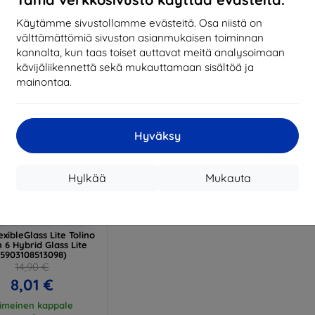
17,01 €
13,42 €
Käytämme sivustollamme evästeitä. Osa niistä on
arastossa > 5 kpl
Varastossa > 5 kpl
Varas
välttämättömiä sivuston asianmukaisen toiminnan
kannalta, kun taas toiset auttavat meitä analysoimaan
kävijäliikennettä sekä mukauttamaan sisältöä ja
mainontaa.
Hyväksy
Hylkää
Mukauta
Alennus
%
EXTRA10
kupongilla
xibleGlass Lite Tolino
n 6 Hybrid Glass Lite
(5903108513098)
14,90 €
8,01 €
iimeinen kappale