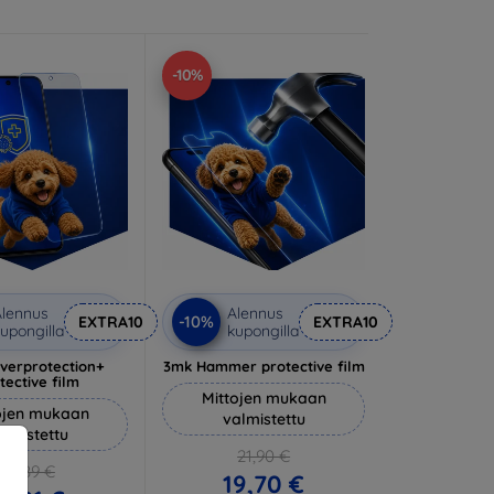
-10%
lennus
Alennus
-10%
EXTRA10
EXTRA10
upongilla
kupongilla
lverprotection+
3mk Hammer protective film
tective film
Mittojen mukaan
ojen mukaan
valmistettu
almistettu
21,90 €
20,89 €
19,70 €