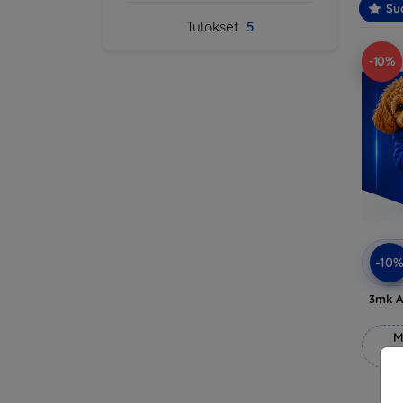
Suo
Tulokset
5
-10%
-10
3mk A
M