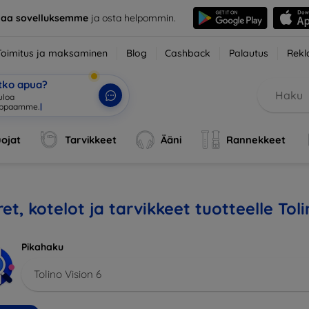
taa sovelluksemme
ja osta helpommin.
Toimitus ja maksaminen
Blog
Cashback
Palautus
Rekl
etko apua?
tuloa verkkokaupp
|
ojat
Tarvikkeet
Ääni
Rannekkeet
et, kotelot ja tarvikkeet tuotteelle Toli
Pikahaku
Tolino Vision 6