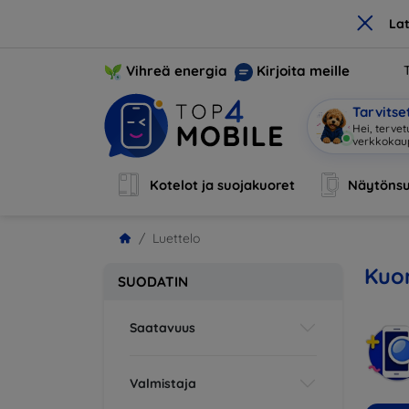
×
La
Vihreä energia
Kirjoita meille
Tarvits
Hei, terve
Kotelot ja suojakuoret
Näytönsu
Luettelo
Kuor
SUODATIN
Saatavuus
Valmistaja