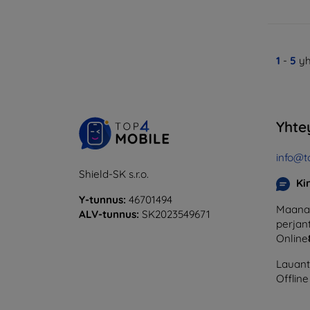
1
-
5
yh
Yhte
info@t
Shield-SK s.r.o.
Ki
Y-tunnus:
46701494
Maanan
ALV-tunnus:
SK2023549671
perjant
Online
Lauanta
Offline