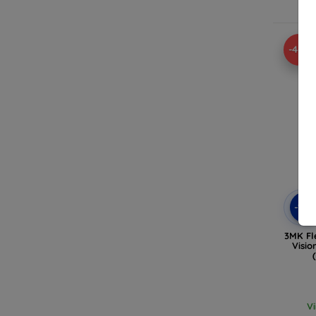
V
-46%
-10
3MK Fle
Visio
V