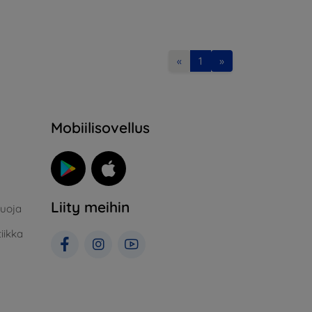
«
1
»
Mobiilisovellus
Liity meihin
suoja
iikka