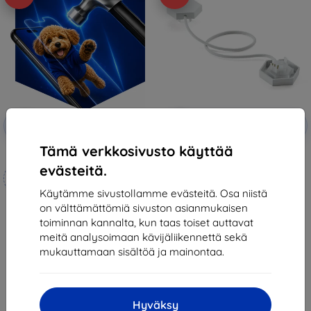
Alennus
Alennus
-10%
-5%
EXTRA10
SMART5
kupongilla
kupongilla
Tämä verkkosivusto käyttää
3mk Hammer protective film
Nanoleaf Lines Flexible
Connector 3 Pcs (NC59-0004)
evästeitä.
Mittojen mukaan
26,90 €
valmistettu
25,56 €
Käytämme sivustollamme evästeitä. Osa niistä
on välttämättömiä sivuston asianmukaisen
21,90 €
Varastossa > 5 kpl
toiminnan kannalta, kun taas toiset auttavat
19,70 €
meitä analysoimaan kävijäliikennettä sekä
Varastossa 4 kpl
mukauttamaan sisältöä ja mainontaa.
Hyväksy