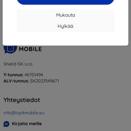
1
-
6
yhteensä
6
.
Mukauta
«
1
»
Hylkää
Shield-SK s.r.o.
Y-tunnus:
46701494
ALV-tunnus:
SK2023549671
Yhteystiedot
info@top4mobile.eu
Kirjoita meille