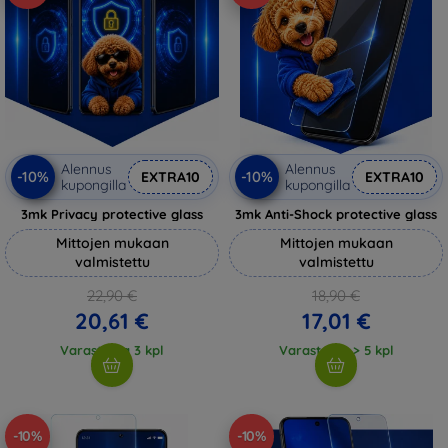
Alennus
Alennus
-10%
-10%
EXTRA10
EXTRA10
kupongilla
kupongilla
3mk Privacy protective glass
3mk Anti-Shock protective glass
Mittojen mukaan
Mittojen mukaan
valmistettu
valmistettu
22,90 €
18,90 €
20,61 €
17,01 €
Varastossa 3 kpl
Varastossa > 5 kpl
-10%
-10%