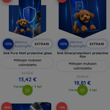
Alennus
Alennus
-10%
-10%
EXTRA10
EXTRA10
kupongilla
kupongilla
3mk Pure Matt protective glass
3mk Silverprotection+ protective
film
Mittojen mukaan
Mittojen mukaan
valmistettu
valmistettu
14,90 €
20,89 €
13,42 €
18,81 €
Varastossa > 5 kpl
Varastossa > 5 kpl
-10%
-5%