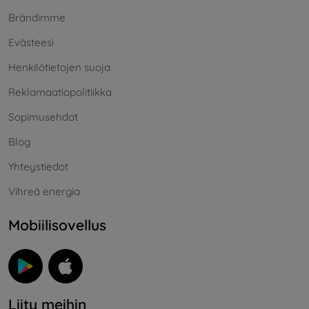
Brändimme
Evästeesi
Henkilötietojen suoja
Reklamaatiopolitiikka
Sopimusehdot
Blog
Yhteystiedot
Vihreä energia
Mobiilisovellus
Liity meihin