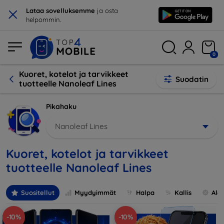
×
Lataa sovelluksemme
ja osta
helpommin.
0
Kuoret, kotelot ja tarvikkeet
Suodatin
tuotteelle Nanoleaf Lines
Pikahaku
Nanoleaf Lines
Kuoret, kotelot ja tarvikkeet
tuotteelle Nanoleaf Lines
Suositellut
Myydyimmät
Halpa
Kallis
Ale
-10%
-10%