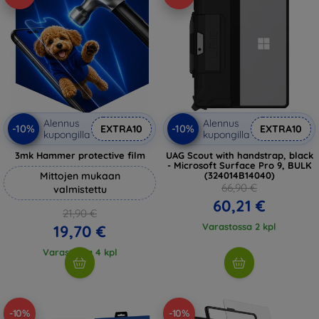
Alennus
Alennus
-10%
-10%
EXTRA10
EXTRA10
kupongilla
kupongilla
3mk Hammer protective film
UAG Scout with handstrap, black
- Microsoft Surface Pro 9, BULK
Mittojen mukaan
(324014B14040)
66,90 €
valmistettu
60,21 €
21,90 €
Varastossa 2 kpl
19,70 €
Varastossa 4 kpl
-10%
-10%