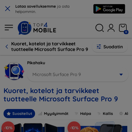
×
Lataa sovelluksemme
ja osta
helpommin.
0
Kuoret, kotelot ja tarvikkeet
Suodatin
tuotteelle Microsoft Surface Pro 9
Pikahaku
Microsoft Surface Pro 9
Kuoret, kotelot ja tarvikkeet
tuotteelle Microsoft Surface Pro 9
Suositellut
Myydyimmät
Halpa
Kallis
Ale
-10%
-10%