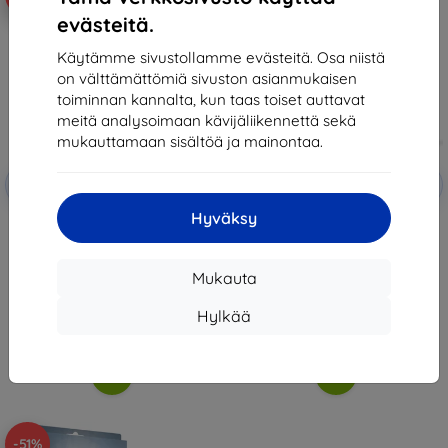
evästeitä.
Käytämme sivustollamme evästeitä. Osa niistä
on välttämättömiä sivuston asianmukaisen
toiminnan kannalta, kun taas toiset auttavat
meitä analysoimaan kävijäliikennettä sekä
mukauttamaan sisältöä ja mainontaa.
Alennus
Alennus
-10%
-10%
EXTRA10
EXTRA10
kupongilla
kupongilla
Hyväksy
3mk Hardy Fusion Hybrid glass
3mk Paper Feeling Protective
for Microsoft Surface Pro 9
film for Microsoft Surface Pro 9
27,90 €
29,90 €
25,11 €
26,91 €
Mukauta
Varastossa > 5 kpl
Varastossa 2 kpl
Hylkää
-51%