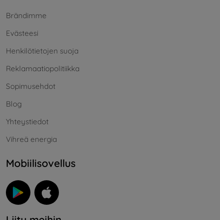
Brändimme
Evästeesi
Henkilötietojen suoja
Reklamaatiopolitiikka
Sopimusehdot
Blog
Yhteystiedot
Vihreä energia
Mobiilisovellus
Liity meihin