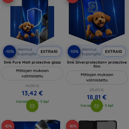
Alennus
Alennus
-10%
-10%
EXTRA10
EXTRA10
kupongilla
kupongilla
3mk Pure Matt protective glass
3mk Silverprotection+ protective
film
Mittojen mukaan
Mittojen mukaan
valmistettu
valmistettu
14,90 €
20,89 €
13,42 €
18,81 €
Varastossa > 5 kpl
Varastossa > 5 kpl
-10%
-10%