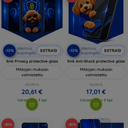
Alennus
Alennus
-10%
-10%
EXTRA10
EXTRA10
kupongilla
kupongilla
3mk Privacy protective glass
3mk Anti-Shock protective glass
Mittojen mukaan
Mittojen mukaan
valmistettu
valmistettu
22,90 €
18,90 €
20,61 €
17,01 €
Varastossa 3 kpl
Varastossa > 5 kpl
-10%
-10%