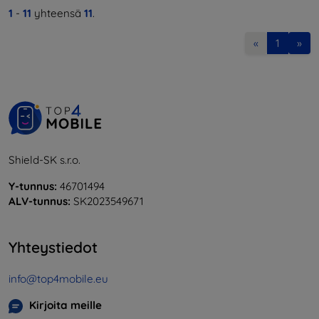
1
-
11
yhteensä
11
.
«
1
»
Shield-SK s.r.o.
Y-tunnus:
46701494
ALV-tunnus:
SK2023549671
Yhteystiedot
info@top4mobile.eu
Kirjoita meille