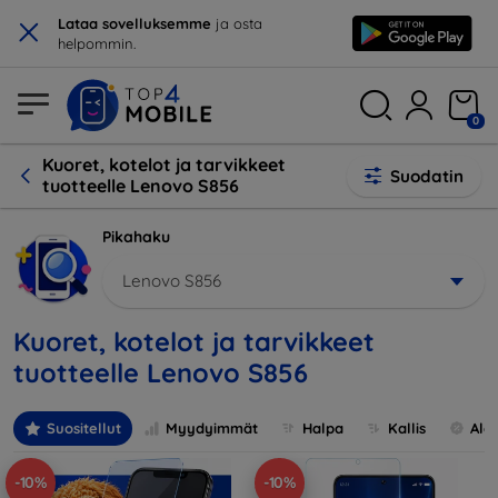
×
Lataa sovelluksemme
ja osta
helpommin.
0
Kuoret, kotelot ja tarvikkeet
Suodatin
tuotteelle Lenovo S856
Pikahaku
Lenovo S856
Kuoret, kotelot ja tarvikkeet
tuotteelle Lenovo S856
Suositellut
Myydyimmät
Halpa
Kallis
Ale
-10%
-10%