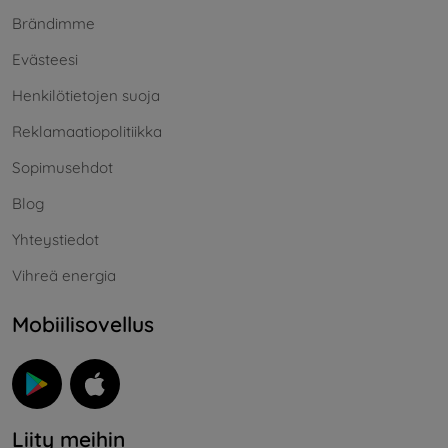
Brändimme
Evästeesi
Henkilötietojen suoja
Reklamaatiopolitiikka
Sopimusehdot
Blog
Yhteystiedot
Vihreä energia
Mobiilisovellus
Liity meihin