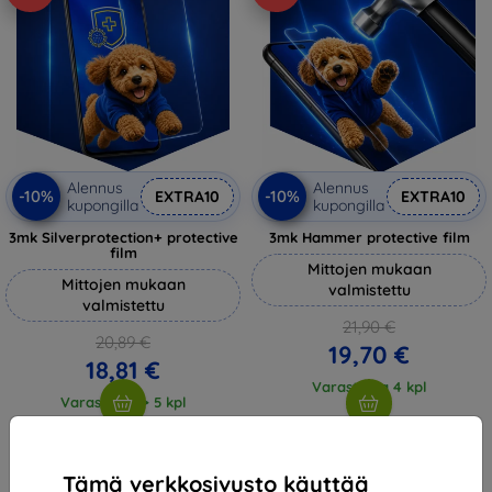
Alennus
Alennus
-10%
-10%
EXTRA10
EXTRA10
kupongilla
kupongilla
3mk Silverprotection+ protective
3mk Hammer protective film
film
Mittojen mukaan
Mittojen mukaan
valmistettu
valmistettu
21,90 €
20,89 €
19,70 €
18,81 €
Varastossa 4 kpl
Varastossa > 5 kpl
Tämä verkkosivusto käyttää