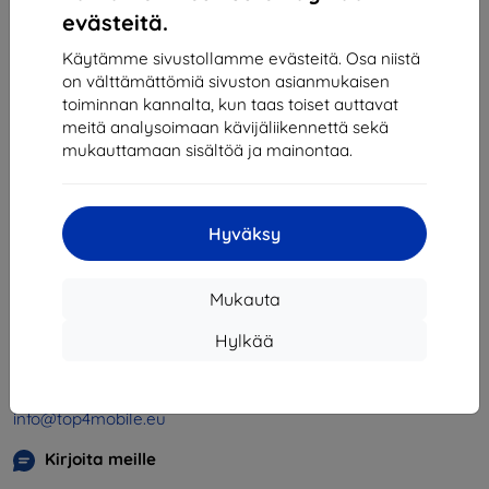
1
-
4
yhteensä
4
.
evästeitä.
«
1
»
Käytämme sivustollamme evästeitä. Osa niistä
on välttämättömiä sivuston asianmukaisen
toiminnan kannalta, kun taas toiset auttavat
meitä analysoimaan kävijäliikennettä sekä
mukauttamaan sisältöä ja mainontaa.
Hyväksy
Shield-SK s.r.o.
Y-tunnus:
46701494
Mukauta
ALV-tunnus:
SK2023549671
Hylkää
Yhteystiedot
info@top4mobile.eu
Kirjoita meille