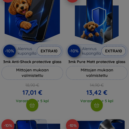
Alennus
Alennus
-10%
-10%
EXTRA10
EXTRA10
kupongilla
kupongilla
3mk Anti-Shock protective glass
3mk Pure Matt protective glass
Mittojen mukaan
Mittojen mukaan
valmistettu
valmistettu
18,90 €
14,90 €
17,01 €
13,42 €
Varastossa > 5 kpl
Varastossa > 5 kpl
-10%
-10%