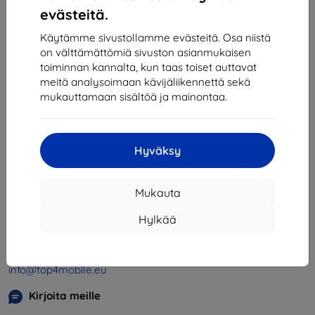
1
-
4
yhteensä
4
.
evästeitä.
«
1
»
Käytämme sivustollamme evästeitä. Osa niistä
on välttämättömiä sivuston asianmukaisen
toiminnan kannalta, kun taas toiset auttavat
meitä analysoimaan kävijäliikennettä sekä
mukauttamaan sisältöä ja mainontaa.
Hyväksy
Shield-SK s.r.o.
Y-tunnus:
46701494
Mukauta
ALV-tunnus:
SK2023549671
Hylkää
Yhteystiedot
info@top4mobile.eu
Kirjoita meille