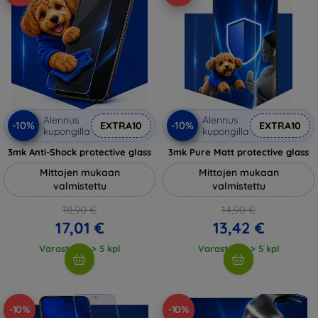
Alennus
Alennus
-10%
-10%
EXTRA10
EXTRA10
kupongilla
kupongilla
3mk Anti-Shock protective glass
3mk Pure Matt protective glass
Mittojen mukaan
Mittojen mukaan
valmistettu
valmistettu
18,90 €
14,90 €
17,01 €
13,42 €
Varastossa > 5 kpl
Varastossa > 5 kpl
-10%
-10%