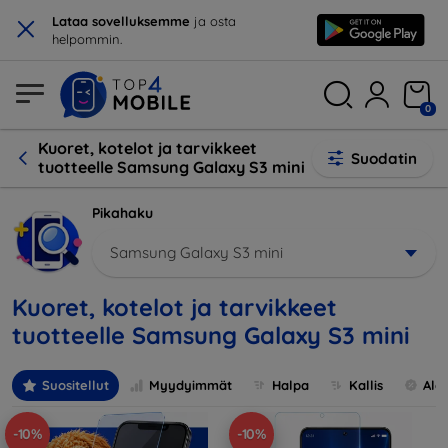
×
Lataa sovelluksemme
ja osta
helpommin.
0
Kuoret, kotelot ja tarvikkeet
Suodatin
tuotteelle Samsung Galaxy S3 mini
Pikahaku
Samsung Galaxy S3 mini
Kuoret, kotelot ja tarvikkeet
tuotteelle Samsung Galaxy S3 mini
Suositellut
Myydyimmät
Halpa
Kallis
Ale
-10%
-10%