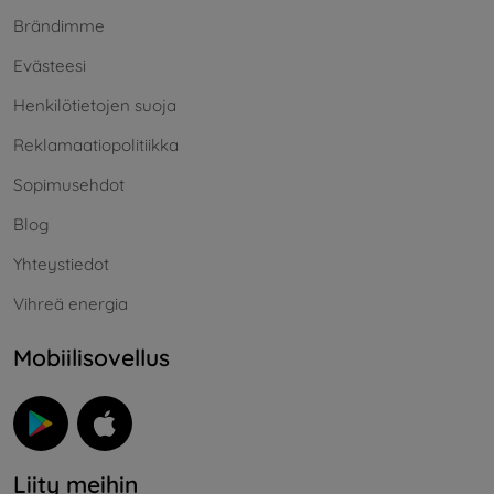
Brändimme
Evästeesi
Henkilötietojen suoja
Reklamaatiopolitiikka
Sopimusehdot
Blog
Yhteystiedot
Vihreä energia
Mobiilisovellus
Liity meihin