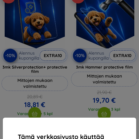
Alennus
Alennus
-10%
-10%
EXTRA10
EXTRA10
kupongilla
kupongilla
3mk Silverprotection+ protective
3mk Hammer protective film
film
Mittojen mukaan
Mittojen mukaan
valmistettu
valmistettu
21,90 €
20,89 €
19,70 €
18,81 €
Varastossa 3 kpl
Varastossa > 5 kpl
Tämä verkkosivusto käyttää