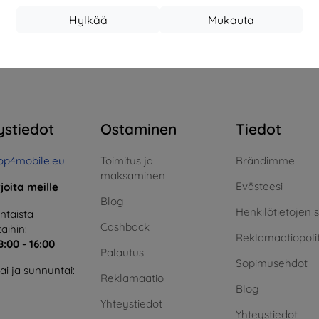
17,01 €
13,42 €
Hylkää
Mukauta
arastossa > 5 kpl
Varastossa > 5 kpl
Varas
teensä
4
.
ystiedot
Ostaminen
Tiedot
op4mobile.eu
Toimitus ja
Brändimme
maksaminen
Evästeesi
rjoita meille
Blog
Henkilötietojen 
taista
Cashback
aihin:
Reklamaatiopolit
8:00 - 16:00
Palautus
Sopimusehdot
i ja sunnuntai:
Reklamaatio
Blog
Yhteystiedot
Yhteystiedot