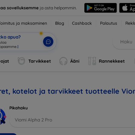
taa sovelluksemme
ja osta helpommin.
Toimitus ja maksaminen
Blog
Cashback
Palautus
Rekl
etko apua?
uloa
uppaamme.
|
ojat
Tarvikkeet
Ääni
Rannekkeet
et, kotelot ja tarvikkeet tuotteelle Vio
Pikahaku
Viomi Alpha 2 Pro