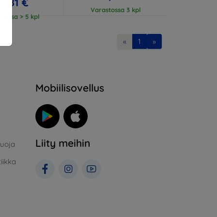
18,81 €
Varastossa 3 kpl
tossa > 5 kpl
«
1
»
Mobiilisovellus
Liity meihin
suoja
iikka