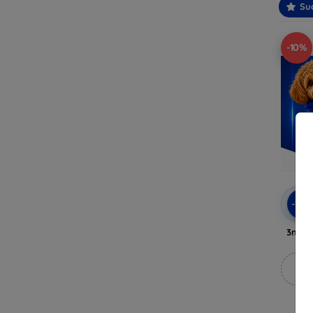
Suo
-10%
-10
3mk A
M