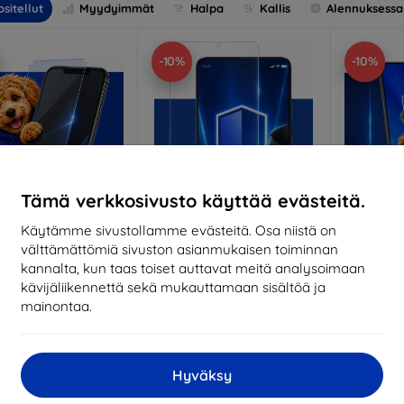
sitellut
Myydyimmät
Halpa
Kallis
Alennuksessa
-10%
-10%
Tämä verkkosivusto käyttää evästeitä.
Käytämme sivustollamme evästeitä. Osa niistä on
välttämättömiä sivuston asianmukaisen toiminnan
Alennus
Alennus
A
%
-10%
-10%
EXTRA10
EXTRA10
kannalta, kun taas toiset auttavat meitä analysoimaan
kupongilla
kupongilla
k
kävijäliikennettä sekä mukauttamaan sisältöä ja
nti-Shock protective
3mk Pure Matt protective
3mk Si
mainontaa.
glass
glass
pro
ittojen mukaan
Mittojen mukaan
Mitt
valmistettu
valmistettu
v
Hyväksy
18,90 €
14,90 €