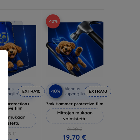
-10%
lennus
Alennus
-10%
EXTRA10
EXTRA10
upongilla
kupongilla
lverprotection+
3mk Hammer protective film
tective film
Mittojen mukaan
ojen mukaan
valmistettu
almistettu
21,90 €
20,89 €
19,70 €