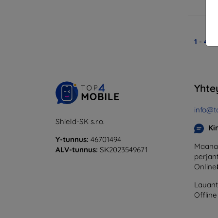
V
1
-
4
yh
Yhte
info@t
Shield-SK s.r.o.
Ki
Y-tunnus:
46701494
Maanan
ALV-tunnus:
SK2023549671
perjant
Online
Lauanta
Offline