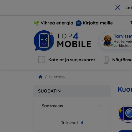
×
La
Vihreä energia
Kirjoita meille
Tarvits
Hei, tervet
verkkoka
Kotelot ja suojakuoret
Näytönsu
Luettelo
Kuor
SUODATIN
Saatavuus
Tulokset
4