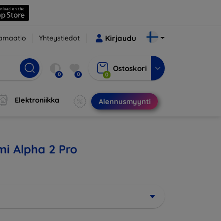
amaatio
Yhteystiedot
Kirjaudu
Ostoskori
0
0
0
Elektroniikka
Alennusmyynti
mi Alpha 2 Pro