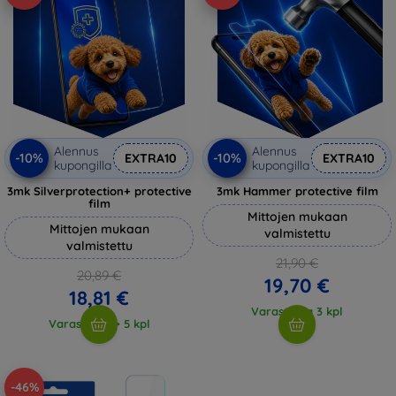
Alennus
Alennus
-10%
-10%
EXTRA10
EXTRA10
kupongilla
kupongilla
3mk Silverprotection+ protective
3mk Hammer protective film
film
Mittojen mukaan
Mittojen mukaan
valmistettu
valmistettu
21,90 €
20,89 €
19,70 €
18,81 €
Varastossa 3 kpl
Varastossa > 5 kpl
-46%