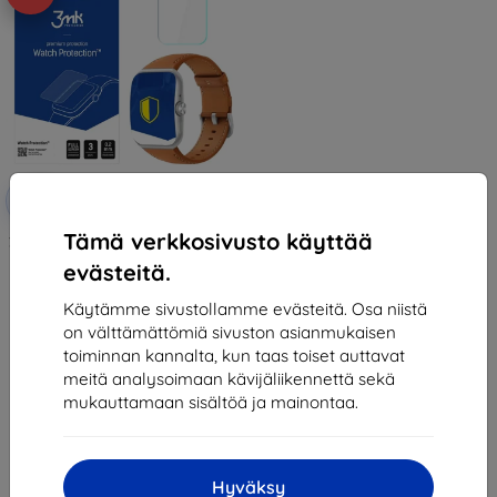
Alennus
-10%
EXTRA10
kupongilla
Tämä verkkosivusto käyttää
3MK Folia ARC Oppo Watch 3 Pro
Watch Fullscreen Film
evästeitä.
14,90 €
8,01 €
Käytämme sivustollamme evästeitä. Osa niistä
on välttämättömiä sivuston asianmukaisen
Viimeinen kappale varastossa
toiminnan kannalta, kun taas toiset auttavat
meitä analysoimaan kävijäliikennettä sekä
mukauttamaan sisältöä ja mainontaa.
Hyväksy