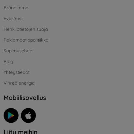
Brändimme
Evästeesi
Henkilötietojen suoja
Reklamaatiopolitiikka
Sopimusehdot
Blog
Yhteystiedot
Vihreä energia
Mobiilisovellus
Liity meihin