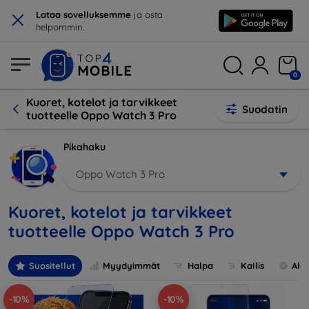
×
Lataa sovelluksemme
ja osta
helpommin.
0
Kuoret, kotelot ja tarvikkeet
Suodatin
tuotteelle Oppo Watch 3 Pro
Pikahaku
Oppo Watch 3 Pro
Kuoret, kotelot ja tarvikkeet
tuotteelle Oppo Watch 3 Pro
Suositellut
Myydyimmät
Halpa
Kallis
Ale
-10%
-10%