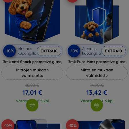
Alennus
Alennus
-10%
-10%
EXTRA10
EXTRA10
kupongilla
kupongilla
3mk Anti-Shock protective glass
3mk Pure Matt protective glass
Mittojen mukaan
Mittojen mukaan
valmistettu
valmistettu
18,90 €
14,90 €
17,01 €
13,42 €
Varastossa > 5 kpl
Varastossa > 5 kpl
-10%
-10%