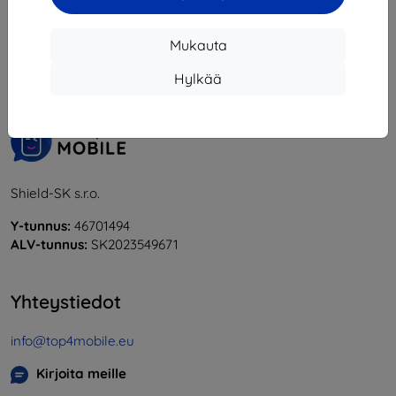
1
-
5
yhteensä
5
.
Mukauta
«
1
»
Hylkää
Shield-SK s.r.o.
Y-tunnus:
46701494
ALV-tunnus:
SK2023549671
Yhteystiedot
info@top4mobile.eu
Kirjoita meille