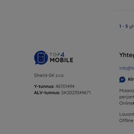
1
-
5
yh
Yhte
info@t
Shield-SK s.r.o.
Ki
Y-tunnus:
46701494
Maanan
ALV-tunnus:
SK2023549671
perjant
Online
Lauanta
Offline