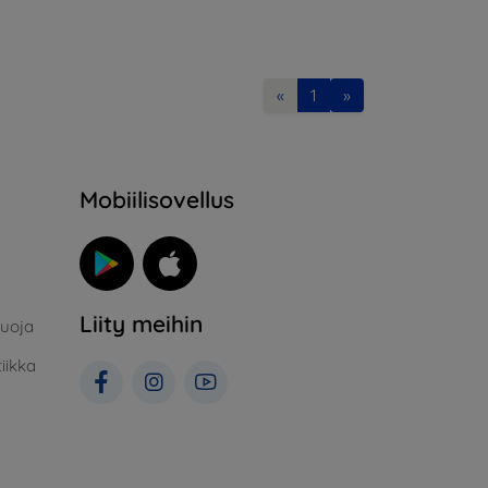
«
1
»
Mobiilisovellus
Liity meihin
suoja
iikka