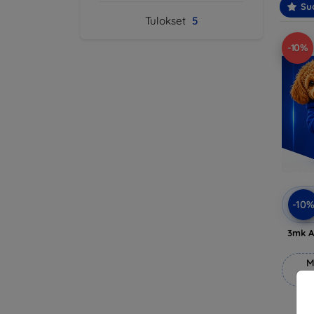
Suo
Tulokset
5
-10%
-10
3mk A
M