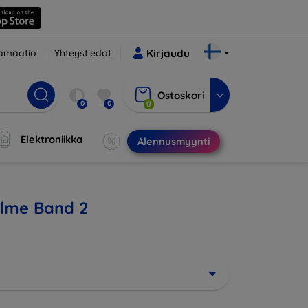
amaatio
Yhteystiedot
Kirjaudu
Ostoskori
0
0
0
Elektroniikka
Alennusmyynti
ealme Band 2