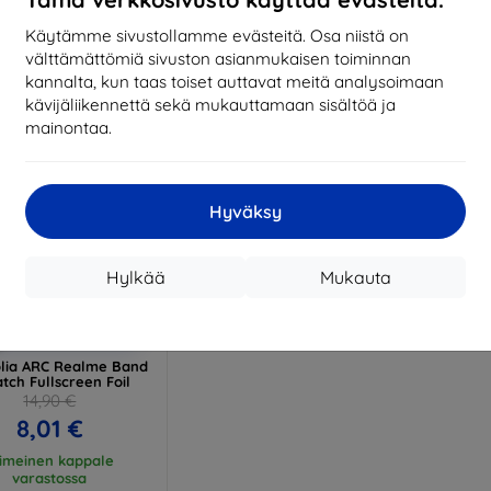
17,01 €
13,42 €
Käytämme sivustollamme evästeitä. Osa niistä on
arastossa > 5 kpl
Varastossa > 5 kpl
Varas
välttämättömiä sivuston asianmukaisen toiminnan
kannalta, kun taas toiset auttavat meitä analysoimaan
kävijäliikennettä sekä mukauttamaan sisältöä ja
mainontaa.
Hyväksy
Hylkää
Mukauta
Alennus
%
EXTRA10
kupongilla
lia ARC Realme Band
tch Fullscreen Foil
14,90 €
8,01 €
iimeinen kappale
varastossa