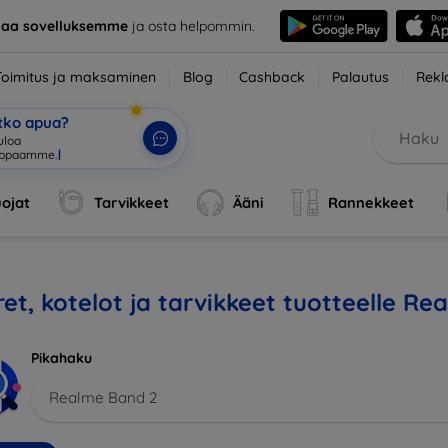
taa sovelluksemme
ja osta helpommin.
Toimitus ja maksaminen
Blog
Cashback
Palautus
Rekl
etko apua?
tuloa verkkokauppa
|
ojat
Tarvikkeet
Ääni
Rannekkeet
et, kotelot ja tarvikkeet tuotteelle R
Pikahaku
Realme Band 2