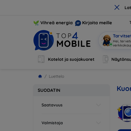
×
La
Vihreä energia
Kirjoita meille
Tarvits
Hei, terve
Kotelot ja suojakuoret
Näytönsu
Luettelo
Kuor
SUODATIN
Saatavuus
Valmistaja