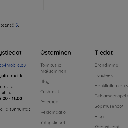
teensä
5
.
ystiedot
Ostaminen
Tiedot
op4mobile.eu
Toimitus ja
Brändimme
maksaminen
Evästeesi
rjoita meille
Blog
Henkilötietojen 
taista
Cashback
aihin:
Reklamaatiopolit
8:00 - 16:00
Palautus
Sopimusehdot
i ja sunnuntai:
Reklamaatio
Blog
Yhteystiedot
Yhteystiedot