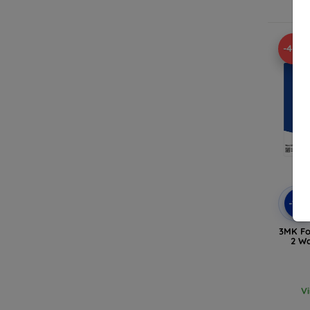
V
-46%
-10
3MK Fo
2 Wa
V