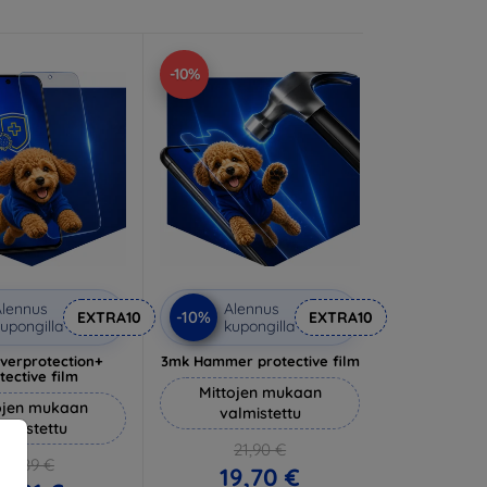
-10%
lennus
Alennus
-10%
EXTRA10
EXTRA10
upongilla
kupongilla
lverprotection+
3mk Hammer protective film
tective film
Mittojen mukaan
ojen mukaan
valmistettu
almistettu
21,90 €
20,89 €
19,70 €