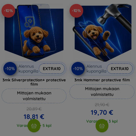
-10%
-10%
Alennus
Alennus
-10%
-10%
EXTRA10
EXTRA10
kupongilla
kupongilla
3mk Silverprotection+ protective
3mk Hammer protective film
film
Mittojen mukaan
Mittojen mukaan
valmistettu
valmistettu
21,90 €
20,89 €
19,70 €
18,81 €
Varastossa 3 kpl
Varastossa > 5 kpl