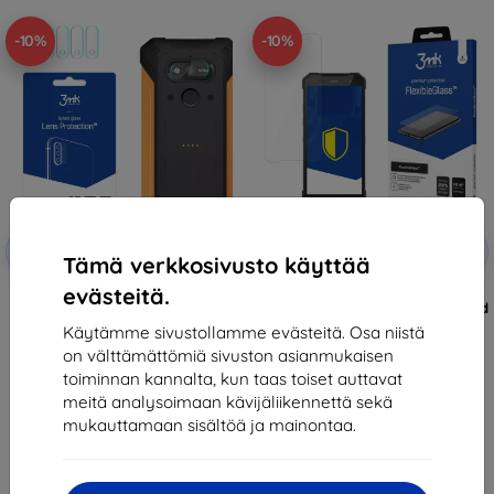
-10%
-10%
Alennus
Alennus
-10%
-10%
EXTRA10
EXTRA10
kupongilla
kupongilla
Tämä verkkosivusto käyttää
evästeitä.
3MK Lens Protect MyPhone
3MK FlexibleGlass MyPhone
Hammer Explorer Plus Eco
Hammer Explorer Plus Eco Hybrid
Camera lens protection 4 pcs
Glass
Käytämme sivustollamme evästeitä. Osa niistä
11,90 €
12,90 €
on välttämättömiä sivuston asianmukaisen
10,71 €
11,61 €
toiminnan kannalta, kun taas toiset auttavat
meitä analysoimaan kävijäliikennettä sekä
Varastossa > 5 kpl
Varastossa > 5 kpl
mukauttamaan sisältöä ja mainontaa.