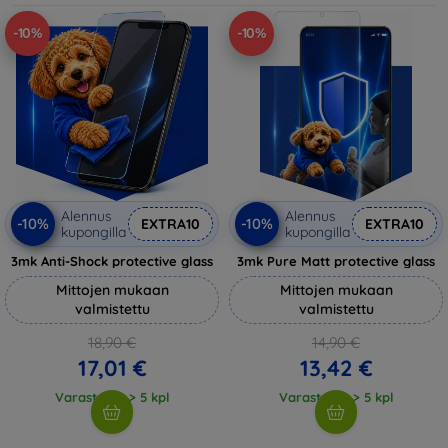
-10%
-10%
Alennus
Alennus
-10%
-10%
EXTRA10
EXTRA10
kupongilla
kupongilla
3mk Anti-Shock protective glass
3mk Pure Matt protective glass
Mittojen mukaan
Mittojen mukaan
valmistettu
valmistettu
18,90 €
14,90 €
17,01 €
13,42 €
Varastossa > 5 kpl
Varastossa > 5 kpl