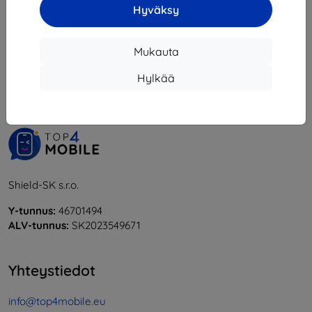
Hyväksy
1
-
6
yhteensä
6
.
Mukauta
«
1
»
Hylkää
Shield-SK s.r.o.
Y-tunnus:
46701494
ALV-tunnus:
SK2023549671
Yhteystiedot
info@top4mobile.eu