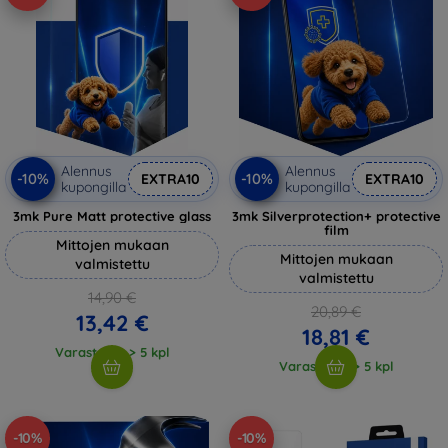
Alennus
Alennus
-10%
-10%
EXTRA10
EXTRA10
kupongilla
kupongilla
3mk Pure Matt protective glass
3mk Silverprotection+ protective
film
Mittojen mukaan
Mittojen mukaan
valmistettu
valmistettu
14,90 €
20,89 €
13,42 €
18,81 €
Varastossa > 5 kpl
Varastossa > 5 kpl
-10%
-10%