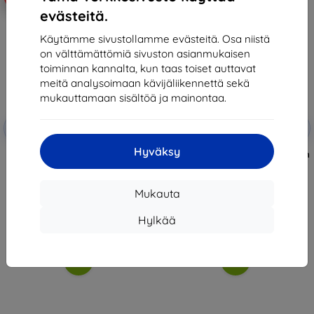
evästeitä.
Käytämme sivustollamme evästeitä. Osa niistä
on välttämättömiä sivuston asianmukaisen
toiminnan kannalta, kun taas toiset auttavat
meitä analysoimaan kävijäliikennettä sekä
mukauttamaan sisältöä ja mainontaa.
Alennus
Alennus
-10%
-10%
EXTRA10
EXTRA10
kupongilla
kupongilla
Hyväksy
3MK HardGlass Max Lite Oppo
Eiger Mountain Glass 2.5D Screen
Reno 8 Lite 5G black Fullscreen
Protector for Oppo Reno 8 Lite
Glass Lite (5903108497718)
19,90 €
17,91 €
9,81 €
Mukauta
9,81 €
Varastossa 2 kpl
Hylkää
Viimeinen kappale varastossa