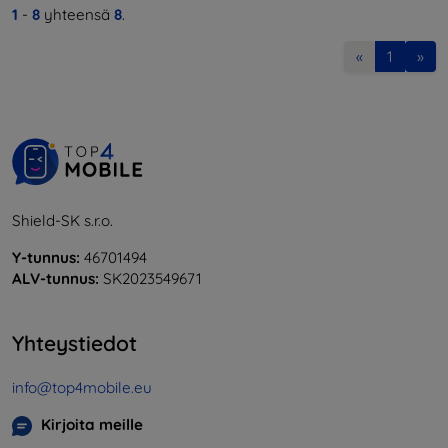
1
-
8
yhteensä
8
.
«
1
»
Shield-SK s.r.o.
Y-tunnus:
46701494
ALV-tunnus:
SK2023549671
Yhteystiedot
info@top4mobile.eu
Kirjoita meille