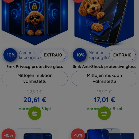
Alennus
Alennus
-10%
-10%
EXTRA10
EXTRA10
kupongilla
kupongilla
3mk Privacy protective glass
3mk Anti-Shock protective glass
Mittojen mukaan
Mittojen mukaan
valmistettu
valmistettu
22,90 €
18,90 €
20,61 €
17,01 €
Varastossa 3 kpl
Varastossa > 5 kpl
-10%
-10%