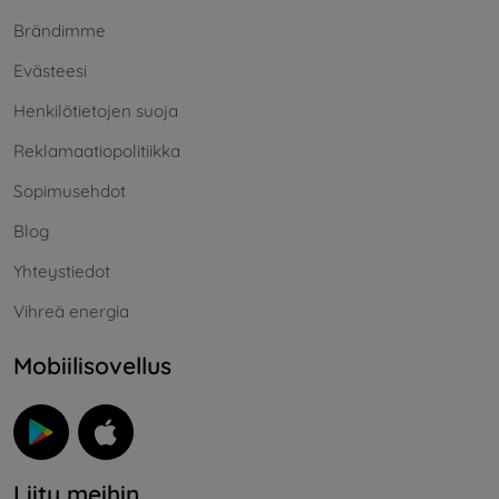
Brändimme
Evästeesi
Henkilötietojen suoja
Reklamaatiopolitiikka
Sopimusehdot
Blog
Yhteystiedot
Vihreä energia
Mobiilisovellus
Liity meihin