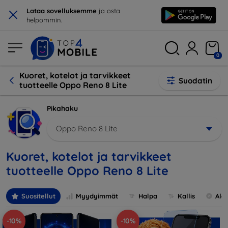
×
Lataa sovelluksemme
ja osta
helpommin.
0
Kuoret, kotelot ja tarvikkeet
Suodatin
tuotteelle Oppo Reno 8 Lite
Pikahaku
Oppo Reno 8 Lite
Kuoret, kotelot ja tarvikkeet
tuotteelle Oppo Reno 8 Lite
Suositellut
Myydyimmät
Halpa
Kallis
Ale
-10%
-10%