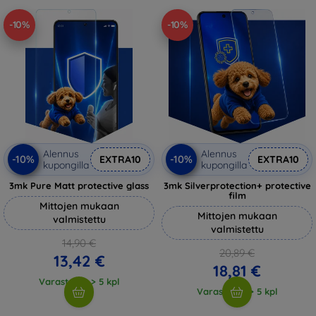
-10%
-10%
Alennus
Alennus
-10%
-10%
EXTRA10
EXTRA10
kupongilla
kupongilla
3mk Pure Matt protective glass
3mk Silverprotection+ protective
film
Mittojen mukaan
Mittojen mukaan
valmistettu
valmistettu
14,90 €
20,89 €
13,42 €
18,81 €
Varastossa > 5 kpl
Varastossa > 5 kpl