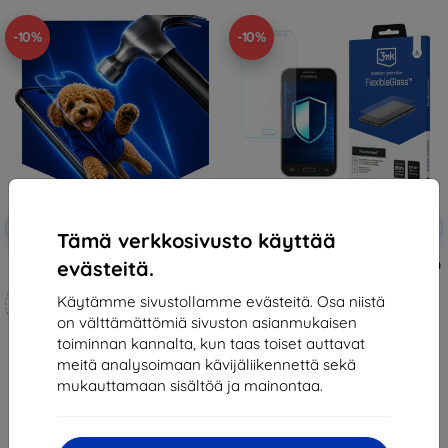
-10%
-10%
Alennus
Alennus
-10%
-10%
EXTRA10
EXTRA10
kupongilla
kupongilla
Tämä verkkosivusto käyttää
evästeitä.
3mk Hammer protective film
3MK FlexibleGlass Samsung G360
Core Prime Hybrid Glass
Mittojen mukaan
12,90 €
Käytämme sivustollamme evästeitä. Osa niistä
valmistettu
11,61 €
on välttämättömiä sivuston asianmukaisen
toiminnan kannalta, kun taas toiset auttavat
21,90 €
Varastossa > 5 kpl
meitä analysoimaan kävijäliikennettä sekä
19,70 €
mukauttamaan sisältöä ja mainontaa.
Varastossa 4 kpl