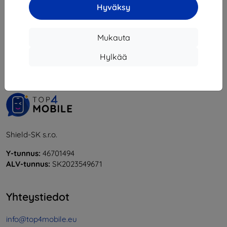
Hyväksy
1
-
6
yhteensä
6
.
Mukauta
«
1
»
Hylkää
Shield-SK s.r.o.
Y-tunnus:
46701494
ALV-tunnus:
SK2023549671
Yhteystiedot
info@top4mobile.eu