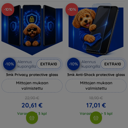
-10%
-10%
Alennus
Alennus
-10%
-10%
EXTRA10
EXTRA10
kupongilla
kupongilla
3mk Privacy protective glass
3mk Anti-Shock protective glass
Mittojen mukaan
Mittojen mukaan
valmistettu
valmistettu
22,90 €
18,90 €
20,61 €
17,01 €
Varastossa 3 kpl
Varastossa > 5 kpl