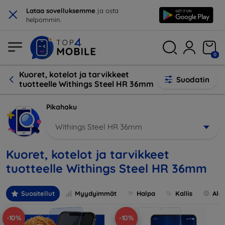
×
Lataa sovelluksemme
ja osta
helpommin.
0
Kuoret, kotelot ja tarvikkeet
Suodatin
tuotteelle Withings Steel HR 36mm
Pikahaku
Withings Steel HR 36mm
Kuoret, kotelot ja tarvikkeet
tuotteelle Withings Steel HR 36mm
Suositellut
Myydyimmät
Halpa
Kallis
Ale
-10%
-10%