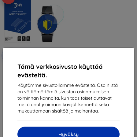
Alennus
-10%
EXTRA10
kupongilla
Tämä verkkosivusto käyttää
3MK Folia ARC Withings Steel HR
36mm Watch Fullscreen Folia
evästeitä.
12,90 €
11,61 €
Käytämme sivustollamme evästeitä. Osa niistä
on välttämättömiä sivuston asianmukaisen
Varastossa > 5 kpl
toiminnan kannalta, kun taas toiset auttavat
meitä analysoimaan kävijäliikennettä sekä
mukauttamaan sisältöä ja mainontaa.
Hyväksy