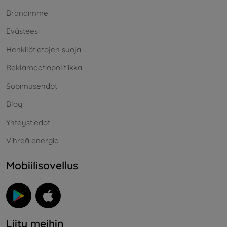
Brändimme
Evästeesi
Henkilötietojen suoja
Reklamaatiopolitiikka
Sopimusehdot
Blog
Yhteystiedot
Vihreä energia
Mobiilisovellus
Liity meihin