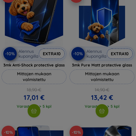
Alennus
Alennus
-10%
-10%
EXTRA10
EXTRA10
kupongilla
kupongilla
3mk Anti-Shock protective glass
3mk Pure Matt protective glass
Mittojen mukaan
Mittojen mukaan
valmistettu
valmistettu
18,90 €
14,90 €
17,01 €
13,42 €
Varastossa > 5 kpl
Varastossa > 5 kpl
-10%
-10%