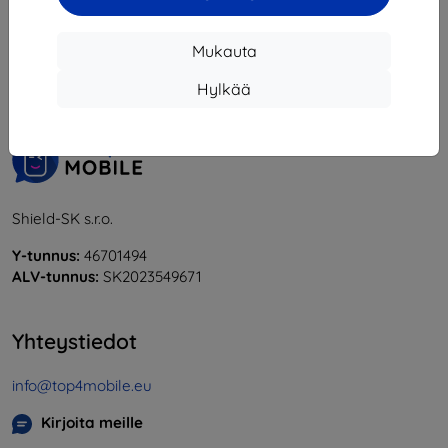
1
-
5
yhteensä
5
.
Mukauta
«
1
»
Hylkää
Shield-SK s.r.o.
Y-tunnus:
46701494
ALV-tunnus:
SK2023549671
Yhteystiedot
info@top4mobile.eu
Kirjoita meille