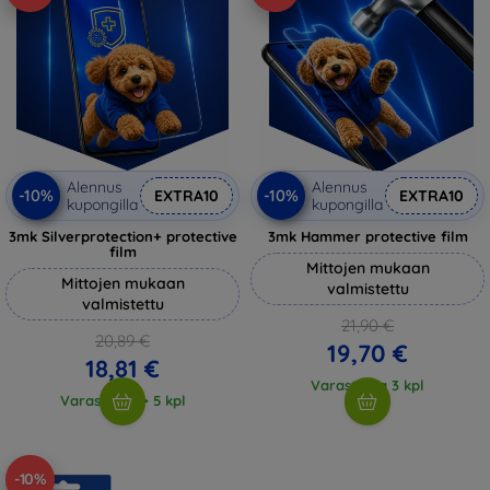
Alennus
Alennus
-10%
-10%
EXTRA10
EXTRA10
kupongilla
kupongilla
3mk Silverprotection+ protective
3mk Hammer protective film
film
Mittojen mukaan
Mittojen mukaan
valmistettu
valmistettu
21,90 €
20,89 €
19,70 €
18,81 €
Varastossa 3 kpl
Varastossa > 5 kpl
-10%