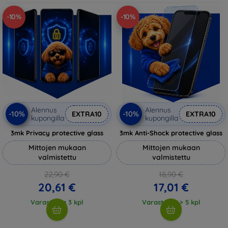
-10%
-10%
Alennus
Alennus
-10%
-10%
EXTRA10
EXTRA10
kupongilla
kupongilla
3mk Privacy protective glass
3mk Anti-Shock protective glass
Mittojen mukaan
Mittojen mukaan
valmistettu
valmistettu
22,90 €
18,90 €
20,61 €
17,01 €
Varastossa 3 kpl
Varastossa > 5 kpl