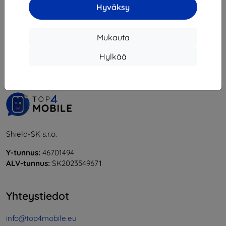
Hyväksy
1
-
6
yhteensä
6
.
Mukauta
«
1
»
Hylkää
Shield-SK s.r.o.
Y-tunnus:
46701494
ALV-tunnus:
SK2023549671
Yhteystiedot
info@top4mobile.eu