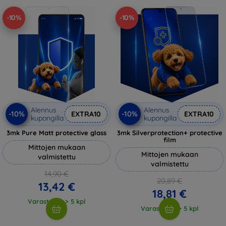
-10%
-10%
Alennus
Alennus
-10%
-10%
EXTRA10
EXTRA10
kupongilla
kupongilla
3mk Pure Matt protective glass
3mk Silverprotection+ protective
film
Mittojen mukaan
Mittojen mukaan
valmistettu
valmistettu
14,90 €
20,89 €
13,42 €
18,81 €
Varastossa > 5 kpl
Varastossa > 5 kpl