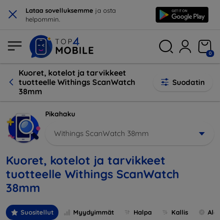
×
Lataa sovelluksemme
ja osta
helpommin.
0
Kuoret, kotelot ja tarvikkeet
tuotteelle Withings ScanWatch
Suodatin
38mm
Pikahaku
Withings ScanWatch 38mm
Kuoret, kotelot ja tarvikkeet
tuotteelle Withings ScanWatch
38mm
Suositellut
Myydyimmät
Halpa
Kallis
Ale