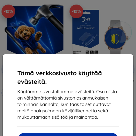
-10%
-10%
Alennus
Alennus
-10%
-10%
EXTRA10
EXTRA10
kupongilla
kupongilla
Tämä verkkosivusto käyttää
evästeitä.
3mk Hammer protective film
3MK Foil ARC Withings ScanWatch
38mm Watch Fullscreen Foil
Mittojen mukaan
12,90 €
Käytämme sivustollamme evästeitä. Osa niistä
valmistettu
11,61 €
on välttämättömiä sivuston asianmukaisen
toiminnan kannalta, kun taas toiset auttavat
21,90 €
Varastossa > 5 kpl
meitä analysoimaan kävijäliikennettä sekä
19,70 €
mukauttamaan sisältöä ja mainontaa.
Varastossa 4 kpl