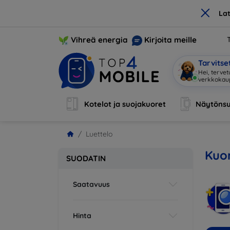
×
La
Vihreä energia
Kirjoita meille
Tarvits
Hei, terve
Kotelot ja suojakuoret
Näytönsu
Luettelo
Kuor
SUODATIN
Saatavuus
Hinta