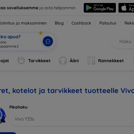
taa sovelluksemme
ja osta helpommin.
Toimitus ja maksaminen
Blog
Cashback
Palautus
Rekl
etko apua?
tuloa verkkokauppaa
|
ojat
Tarvikkeet
Ääni
Rannekkeet
et, kotelot ja tarvikkeet tuotteelle Viv
Pikahaku
Vivo Y33s