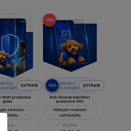
-10%
lennus
Alennus
-10%
EXTRA10
EXTRA10
upongilla
kupongilla
 Matt protective
3mk Silverprotection+
glass
protective film
ojen mukaan
Mittojen mukaan
almistettu
valmistettu
14,90 €
20,89 €