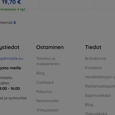
19,70 €
arastossa 4 kpl
teensä
8
.
ystiedot
Ostaminen
Tiedot
op4mobile.eu
Toimitus ja
Brändimme
maksaminen
Evästeesi
rjoita meille
Blog
Henkilötietojen 
taista
Cashback
aihin:
Reklamaatiopolit
8:00 - 16:00
Palautus
Sopimusehdot
i ja sunnuntai:
Reklamaatio
Blog
Yhteystiedot
Yhteystiedot