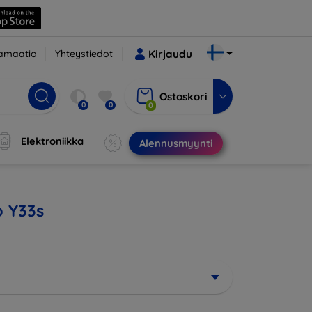
amaatio
Yhteystiedot
Kirjaudu
Ostoskori
0
0
0
Elektroniikka
Alennusmyynti
o Y33s