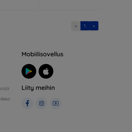
«
1
»
Mobiilisovellus
Liity meihin
suoja
iikka