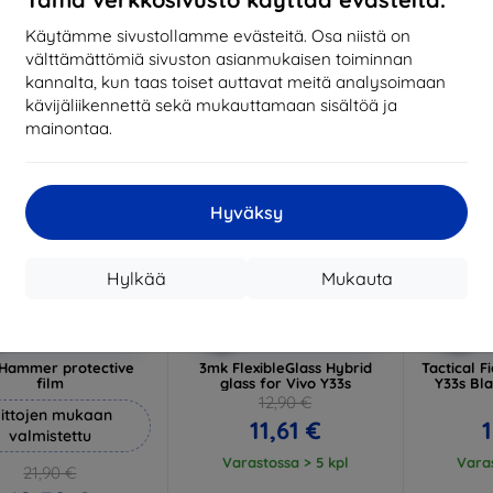
17,01 €
1
arastossa 3 kpl
Käytämme sivustollamme evästeitä. Osa niistä on
Varastossa > 5 kpl
Varas
välttämättömiä sivuston asianmukaisen toiminnan
-10%
-10%
kannalta, kun taas toiset auttavat meitä analysoimaan
kävijäliikennettä sekä mukauttamaan sisältöä ja
mainontaa.
Hyväksy
Hylkää
Mukauta
Alennus
Alennus
A
%
-10%
-10%
EXTRA10
EXTRA10
kupongilla
kupongilla
k
Hammer protective
3mk FlexibleGlass Hybrid
Tactical F
film
glass for Vivo Y33s
Y33s Bla
12,90 €
ittojen mukaan
11,61 €
1
valmistettu
Varastossa > 5 kpl
Varas
21,90 €