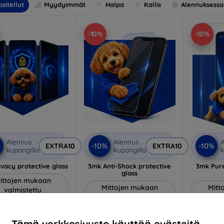
sitellut
Myydyimmät
Halpa
Kallis
Alennuksessa
-10%
-10%
Alennus
Alennus
A
%
-10%
-10%
EXTRA10
EXTRA10
kupongilla
kupongilla
k
vacy protective glass
3mk Anti-Shock protective
3mk Pure
glass
ittojen mukaan
Mittojen mukaan
Mitt
valmistettu
valmistettu
v
22,90 €
18,90 €
20,61 €
Tämä verkkosivusto käyttää evästeitä.