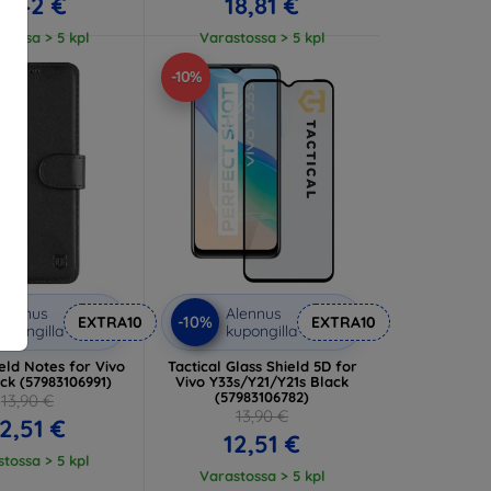
3,42 €
18,81 €
tossa > 5 kpl
Varastossa > 5 kpl
-10%
lennus
Alennus
-10%
EXTRA10
EXTRA10
upongilla
kupongilla
ield Notes for Vivo
Tactical Glass Shield 5D for
ck (57983106991)
Vivo Y33s/Y21/Y21s Black
(57983106782)
13,90 €
13,90 €
2,51 €
12,51 €
tossa > 5 kpl
Varastossa > 5 kpl