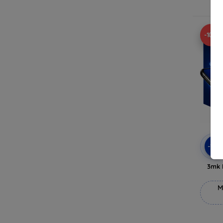
V
-10%
-10
3mk 
M