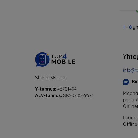
V
1
-
8
yh
Yhte
info@t
Shield-SK s.r.o.
Ki
Y-tunnus:
46701494
Maanan
ALV-tunnus:
SK2023549671
perjant
Online
Lauanta
Offline