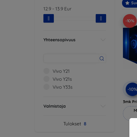
Suo
12.9
-
13.9
Eur
-10%
Yhteensopivuus
Vivo Y21
Vivo Y21s
Vivo Y33s
-10
3mk Pri
Valmistaja
M
Tulokset
8