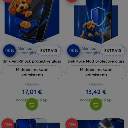
Alennus
Alennus
-10%
-10%
EXTRA10
EXTRA10
kupongilla
kupongilla
3mk Anti-Shock protective glass
3mk Pure Matt protective glass
Mittojen mukaan
Mittojen mukaan
valmistettu
valmistettu
18,90 €
14,90 €
17,01 €
13,42 €
Varastossa > 5 kpl
Varastossa > 5 kpl
-10%
-10%