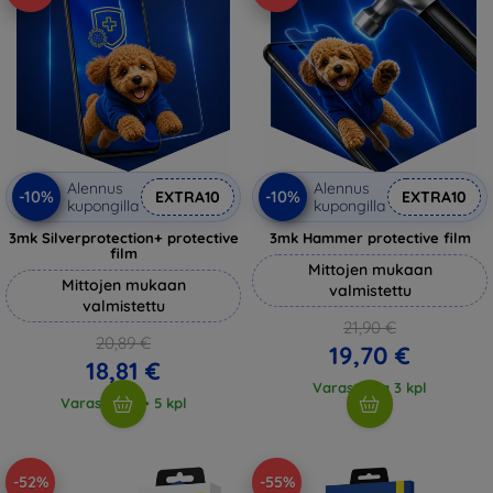
Alennus
Alennus
-10%
-10%
EXTRA10
EXTRA10
kupongilla
kupongilla
3mk Silverprotection+ protective
3mk Hammer protective film
film
Mittojen mukaan
Mittojen mukaan
valmistettu
valmistettu
21,90 €
20,89 €
19,70 €
18,81 €
Varastossa 3 kpl
Varastossa > 5 kpl
-52%
-55%