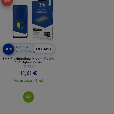
-10%
Alennus
-10%
EXTRA10
kupongilla
3MK FlexibleGlass Xiaomi Redmi
10C Hybrid Glass
12,90 €
11,61 €
Varastossa > 5 kpl