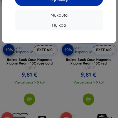
Mukauta
Hylkää
Alennus
Alennus
-10%
-10%
EXTRA10
EXTRA10
kupongilla
kupongilla
Beline Book Case Magnetic
Beline Book Case Magnetic
Xiaomi Redmi 10C rose gold
Xiaomi Redmi 10C red
10,90 €
10,90 €
9,81 €
9,81 €
Varastossa > 5 kpl
Varastossa > 5 kpl