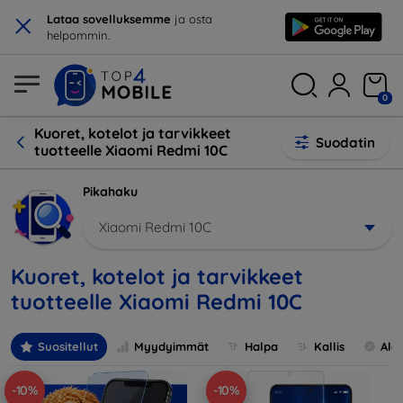
×
Lataa sovelluksemme
ja osta
helpommin.
0
Kuoret, kotelot ja tarvikkeet
Suodatin
tuotteelle Xiaomi Redmi 10C
Pikahaku
Xiaomi Redmi 10C
Kuoret, kotelot ja tarvikkeet
tuotteelle Xiaomi Redmi 10C
Suositellut
Myydyimmät
Halpa
Kallis
Ale
-10%
-10%