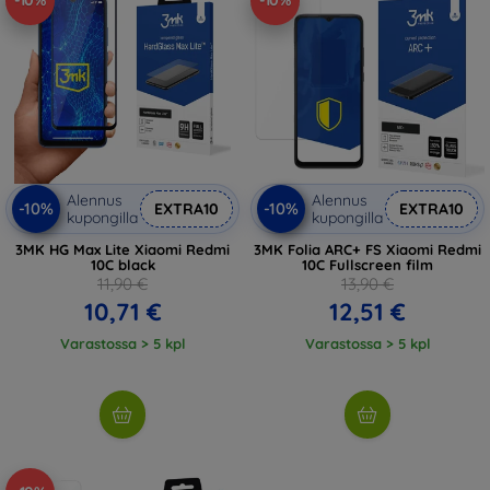
-10%
-10%
Alennus
Alennus
-10%
-10%
EXTRA10
EXTRA10
kupongilla
kupongilla
3MK HG Max Lite Xiaomi Redmi
3MK Folia ARC+ FS Xiaomi Redmi
10C black
10C Fullscreen film
11,90 €
13,90 €
10,71 €
12,51 €
Varastossa > 5 kpl
Varastossa > 5 kpl