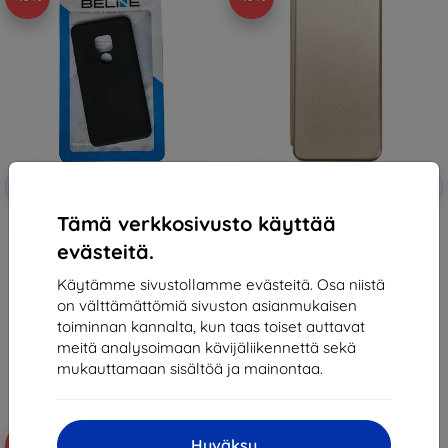
Alennus
Alennus
-10%
-10%
EXTRA10
EXTRA10
kupongilla
kupongilla
Tämä verkkosivusto käyttää
Beline Case Candy Xiaomi Redmi
Beline Book Case Magnetic
10C black
Xiaomi Redmi 10C gold
evästeitä.
10,90 €
10,90 €
9,81 €
9,81 €
Käytämme sivustollamme evästeitä. Osa niistä
on välttämättömiä sivuston asianmukaisen
Varastossa > 5 kpl
Varastossa > 5 kpl
toiminnan kannalta, kun taas toiset auttavat
meitä analysoimaan kävijäliikennettä sekä
mukauttamaan sisältöä ja mainontaa.
Hyväksy
-10%
-10%