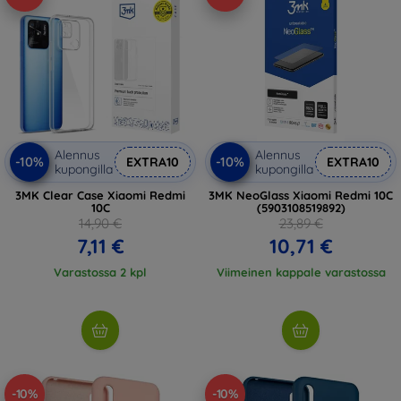
Alennus
Alennus
-10%
-10%
EXTRA10
EXTRA10
kupongilla
kupongilla
3MK Clear Case Xiaomi Redmi
3MK NeoGlass Xiaomi Redmi 10C
10C
(5903108519892)
14,90 €
23,89 €
7,11 €
10,71 €
Varastossa 2 kpl
Viimeinen kappale varastossa
-10%
-10%