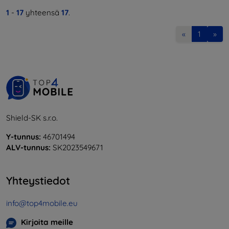
1
-
17
yhteensä
17
.
«
1
»
Shield-SK s.r.o.
Y-tunnus:
46701494
ALV-tunnus:
SK2023549671
Yhteystiedot
info@top4mobile.eu
Kirjoita meille