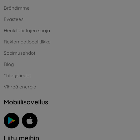
Brändimme
Evästeesi
Henkilötietojen suoja
Reklamaatiopolitiikka
Sopimusehdot
Blog
Yhteystiedot
Vihreä energia
Mobiilisovellus
Liity meihin