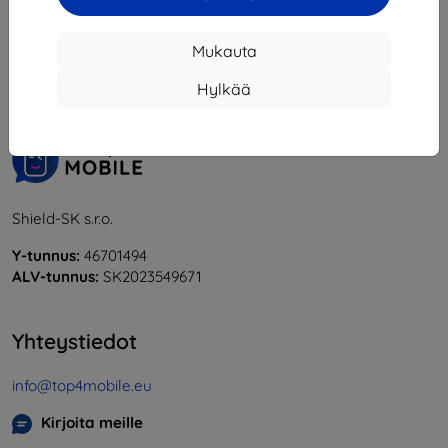
1
-
5
yhteensä
5
.
Mukauta
«
1
»
Hylkää
Shield-SK s.r.o.
Y-tunnus:
46701494
ALV-tunnus:
SK2023549671
Yhteystiedot
info@top4mobile.eu
Kirjoita meille