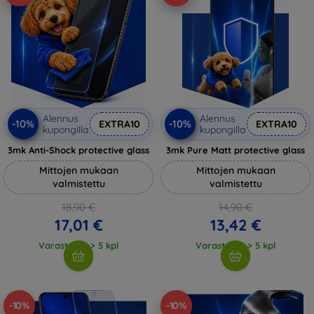
Alennus
Alennus
-10%
-10%
EXTRA10
EXTRA10
kupongilla
kupongilla
3mk Anti-Shock protective glass
3mk Pure Matt protective glass
Mittojen mukaan
Mittojen mukaan
valmistettu
valmistettu
18,90 €
14,90 €
17,01 €
13,42 €
Varastossa > 5 kpl
Varastossa > 5 kpl
-10%
-10%