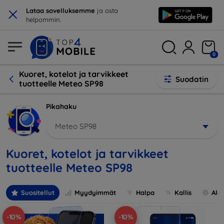
×
Lataa sovelluksemme
ja osta
helpommin.
0
Kuoret, kotelot ja tarvikkeet
Suodatin
tuotteelle Meteo SP98
Pikahaku
Meteo SP98
Kuoret, kotelot ja tarvikkeet
tuotteelle Meteo SP98
Suositellut
Myydyimmät
Halpa
Kallis
Ale
-10%
-10%