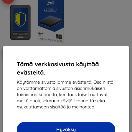
Alennus
-10%
EXTRA10
kupongilla
Tämä verkkosivusto käyttää
3MK FlexibleGlass Meteo SP98
Hybrid Glass
evästeitä.
13,90 €
8,90 €
Käytämme sivustollamme evästeitä. Osa niistä
on välttämättömiä sivuston asianmukaisen
Varastossa 2 kpl
toiminnan kannalta, kun taas toiset auttavat
meitä analysoimaan kävijäliikennettä sekä
mukauttamaan sisältöä ja mainontaa.
Hyväksy