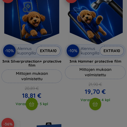
Alennus
Alennus
-10%
-10%
EXTRA10
EXTRA10
kupongilla
kupongilla
3mk Silverprotection+ protective
3mk Hammer protective film
film
Mittojen mukaan
Mittojen mukaan
valmistettu
valmistettu
21,90 €
20,89 €
19,70 €
18,81 €
Varastossa 4 kpl
Varastossa > 5 kpl
-36%