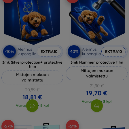
Alennus
Alennus
-10%
-10%
EXTRA10
EXTRA10
kupongilla
kupongilla
3mk Silverprotection+ protective
3mk Hammer protective film
film
Mittojen mukaan
Mittojen mukaan
valmistettu
valmistettu
21,90 €
20,89 €
19,70 €
18,81 €
Varastossa 3 kpl
Varastossa > 5 kpl
-57%
-51%