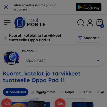
×
Lataa sovelluksemme
ja osta
helpommin.
0
Kuoret, kotelot ja tarvikkeet
Suodatin
tuotteelle Oppo Pad 11
Pikahaku
Oppo Pad 11
Kuoret, kotelot ja tarvikkeet
tuotteelle Oppo Pad 11
Suositellut
Myydyimmät
Halpa
Kallis
Ale
-10%
-10%