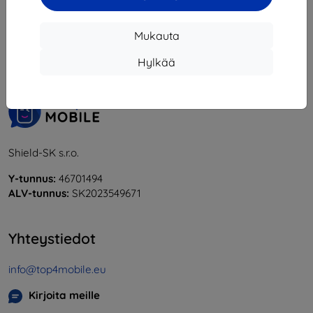
1
-
6
yhteensä
6
.
Mukauta
«
1
»
Hylkää
Shield-SK s.r.o.
Y-tunnus:
46701494
ALV-tunnus:
SK2023549671
Yhteystiedot
info@top4mobile.eu
Kirjoita meille