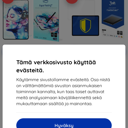
Alennus
Alennus
-10%
-10%
EXTRA10
EXTRA10
kupongilla
kupongilla
Tämä verkkosivusto käyttää
3MK PaperFeeling Oppo Pad 11"
3MK FlexibleGlass Oppo Pad 11"
2pcs foil
Hybrid Glass
evästeitä.
32,90 €
21,90 €
14,31 €
10,71 €
Käytämme sivustollamme evästeitä. Osa niistä
on välttämättömiä sivuston asianmukaisen
Varastossa 2 kpl
Varastossa 2 kpl
toiminnan kannalta, kun taas toiset auttavat
meitä analysoimaan kävijäliikennettä sekä
mukauttamaan sisältöä ja mainontaa.
Hyväksy