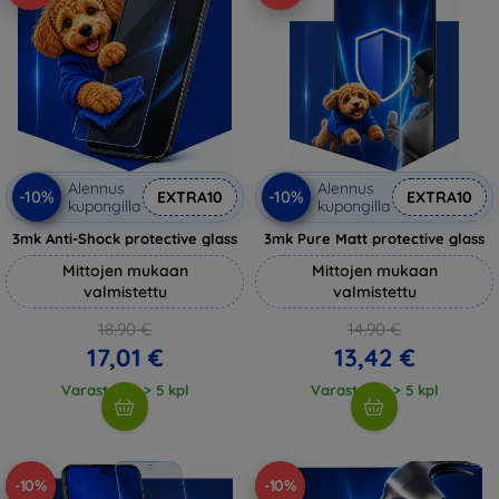
Alennus
Alennus
-10%
-10%
EXTRA10
EXTRA10
kupongilla
kupongilla
3mk Anti-Shock protective glass
3mk Pure Matt protective glass
Mittojen mukaan
Mittojen mukaan
valmistettu
valmistettu
18,90 €
14,90 €
17,01 €
13,42 €
Varastossa > 5 kpl
Varastossa > 5 kpl
-10%
-10%