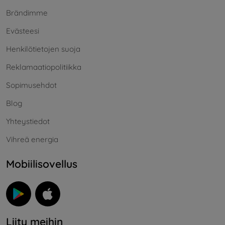
Brändimme
Evästeesi
Henkilötietojen suoja
Reklamaatiopolitiikka
Sopimusehdot
Blog
Yhteystiedot
Vihreä energia
Mobiilisovellus
Liity meihin