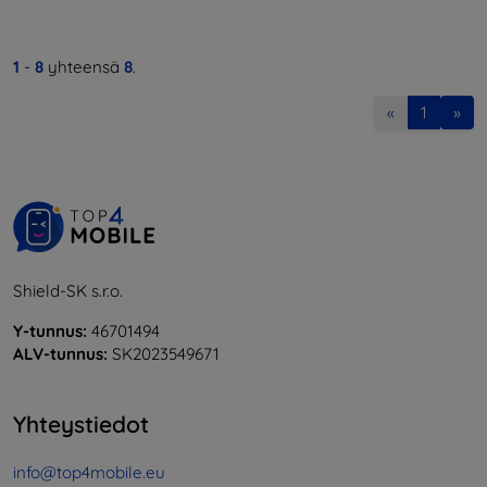
1
-
8
yhteensä
8
.
«
1
»
Shield-SK s.r.o.
Y-tunnus:
46701494
ALV-tunnus:
SK2023549671
Yhteystiedot
info@top4mobile.eu