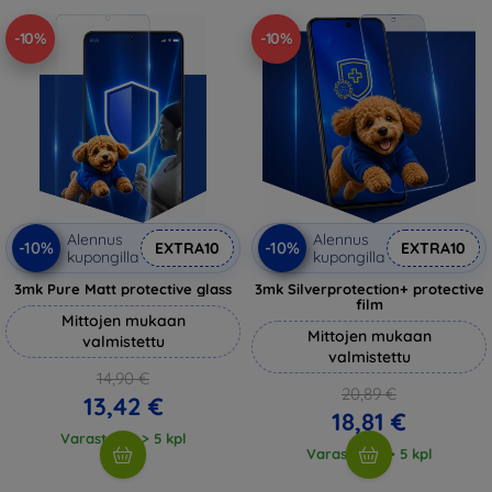
-10%
-10%
Alennus
Alennus
-10%
-10%
EXTRA10
EXTRA10
kupongilla
kupongilla
3mk Pure Matt protective glass
3mk Silverprotection+ protective
film
Mittojen mukaan
Mittojen mukaan
valmistettu
valmistettu
14,90 €
20,89 €
13,42 €
18,81 €
Varastossa > 5 kpl
Varastossa > 5 kpl