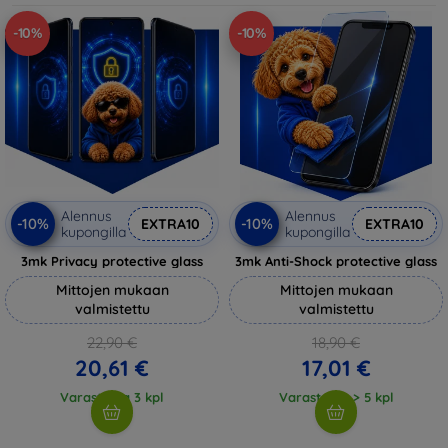
-10%
-10%
Alennus
Alennus
-10%
-10%
EXTRA10
EXTRA10
kupongilla
kupongilla
3mk Privacy protective glass
3mk Anti-Shock protective glass
Mittojen mukaan
Mittojen mukaan
valmistettu
valmistettu
22,90 €
18,90 €
20,61 €
17,01 €
Varastossa 3 kpl
Varastossa > 5 kpl