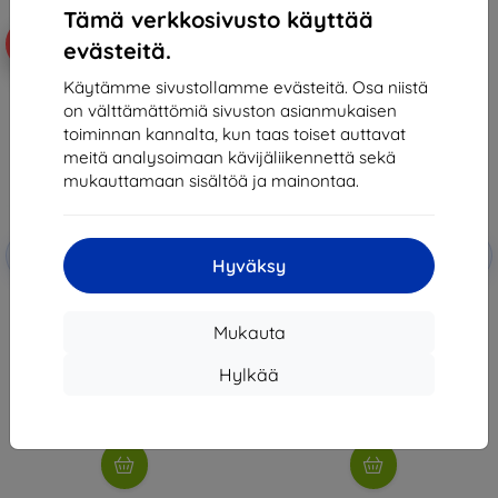
Tämä verkkosivusto käyttää
-10%
-10%
evästeitä.
Käytämme sivustollamme evästeitä. Osa niistä
on välttämättömiä sivuston asianmukaisen
toiminnan kannalta, kun taas toiset auttavat
meitä analysoimaan kävijäliikennettä sekä
mukauttamaan sisältöä ja mainontaa.
Alennus
Alennus
-10%
-10%
EXTRA10
EXTRA10
kupongilla
kupongilla
Hyväksy
3MK PaperFeeling Samsung
3MK FlexibleGlass Samsung
Galaxy Tab S8 Plus 12.4" 2 kpl
Galaxy Tab S8 Plus 12.4" Hybrid
Glass
27,90 €
Mukauta
19,90 €
25,11 €
17,92 €
Hylkää
Varastossa > 5 kpl
Varastossa > 5 kpl