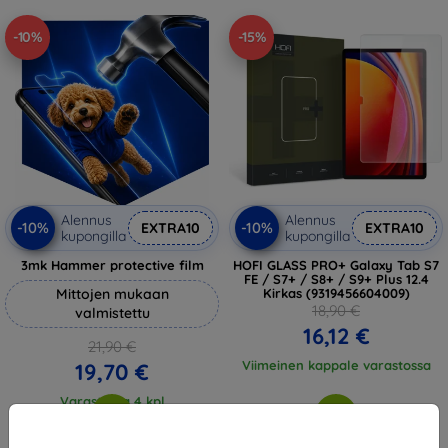
-10%
-15%
Alennus
Alennus
-10%
-10%
EXTRA10
EXTRA10
kupongilla
kupongilla
3mk Hammer protective film
HOFI GLASS PRO+ Galaxy Tab S7
FE / S7+ / S8+ / S9+ Plus 12.4
Mittojen mukaan
Kirkas (9319456604009)
18,90 €
valmistettu
16,12 €
21,90 €
Viimeinen kappale varastossa
19,70 €
Varastossa 4 kpl