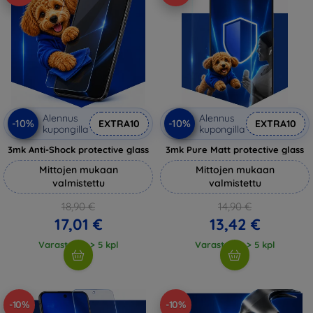
Alennus
Alennus
-10%
-10%
EXTRA10
EXTRA10
kupongilla
kupongilla
3mk Anti-Shock protective glass
3mk Pure Matt protective glass
Mittojen mukaan
Mittojen mukaan
valmistettu
valmistettu
18,90 €
14,90 €
17,01 €
13,42 €
Varastossa > 5 kpl
Varastossa > 5 kpl
-10%
-10%