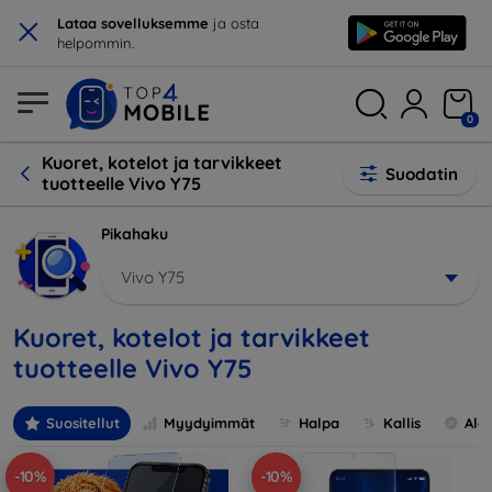
×
Lataa sovelluksemme
ja osta
helpommin.
0
Kuoret, kotelot ja tarvikkeet
Suodatin
tuotteelle Vivo Y75
Pikahaku
Vivo Y75
Kuoret, kotelot ja tarvikkeet
tuotteelle Vivo Y75
Suositellut
Myydyimmät
Halpa
Kallis
Ale
-10%
-10%