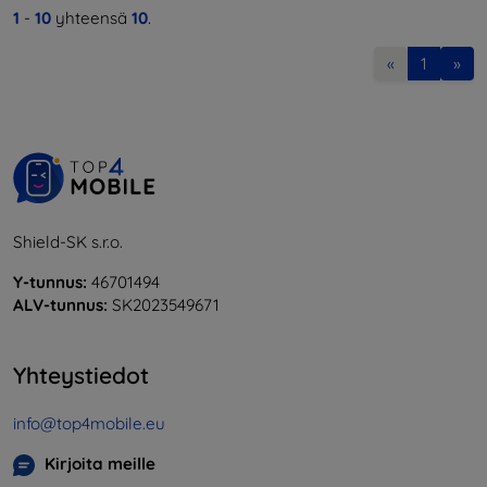
1
-
10
yhteensä
10
.
«
1
»
Shield-SK s.r.o.
Y-tunnus:
46701494
ALV-tunnus:
SK2023549671
Yhteystiedot
info@top4mobile.eu
Kirjoita meille