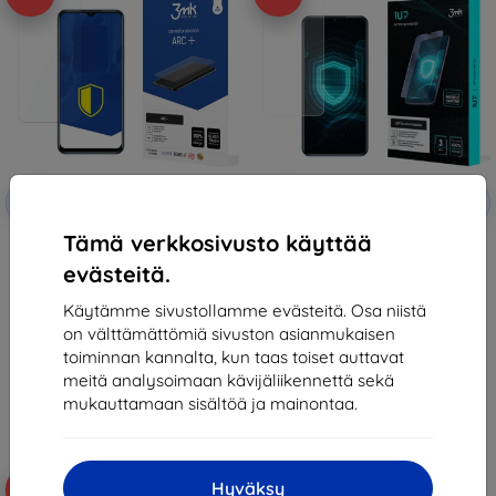
Alennus
Alennus
-10%
-10%
EXTRA10
EXTRA10
kupongilla
kupongilla
Tämä verkkosivusto käyttää
3MK Folia ARC+ Vivo Y75 5G
3MK Folia 1UP Vivo Y75 5G
Fullscreen film
Gaming foil 3 pcs.
evästeitä.
14,90 €
31,91 €
8,90 €
13,42 €
Käytämme sivustollamme evästeitä. Osa niistä
on välttämättömiä sivuston asianmukaisen
Varastossa 2 kpl
Varastossa 2 kpl
toiminnan kannalta, kun taas toiset auttavat
meitä analysoimaan kävijäliikennettä sekä
mukauttamaan sisältöä ja mainontaa.
Hyväksy
-42%
-35%