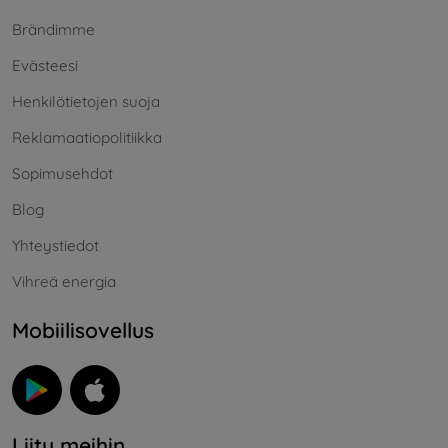
Brändimme
Evästeesi
Henkilötietojen suoja
Reklamaatiopolitiikka
Sopimusehdot
Blog
Yhteystiedot
Vihreä energia
Mobiilisovellus
Liity meihin