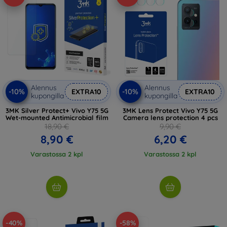
Alennus
Alennus
-10%
-10%
EXTRA10
EXTRA10
kupongilla
kupongilla
3MK Silver Protect+ Vivo Y75 5G
3MK Lens Protect Vivo Y75 5G
Wet-mounted Antimicrobial film
Camera lens protection 4 pcs
18,90 €
9,90 €
8,90 €
6,20 €
Varastossa 2 kpl
Varastossa 2 kpl
-40%
-58%