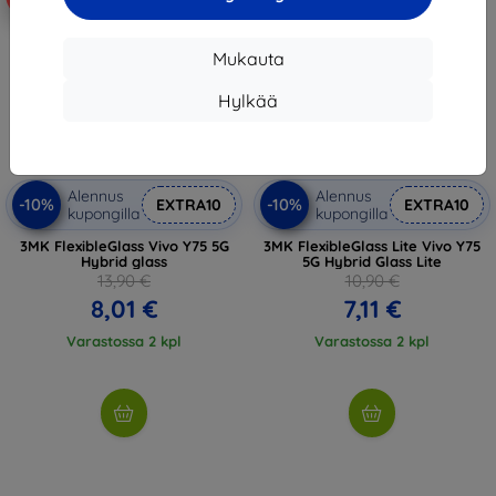
Mukauta
Hylkää
Alennus
Alennus
-10%
-10%
EXTRA10
EXTRA10
kupongilla
kupongilla
3MK FlexibleGlass Vivo Y75 5G
3MK FlexibleGlass Lite Vivo Y75
Hybrid glass
5G Hybrid Glass Lite
13,90 €
10,90 €
8,01 €
7,11 €
Varastossa 2 kpl
Varastossa 2 kpl