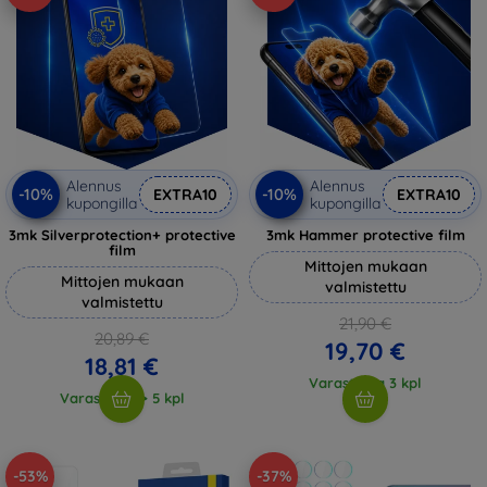
Alennus
Alennus
-10%
-10%
EXTRA10
EXTRA10
kupongilla
kupongilla
3mk Silverprotection+ protective
3mk Hammer protective film
film
Mittojen mukaan
Mittojen mukaan
valmistettu
valmistettu
21,90 €
20,89 €
19,70 €
18,81 €
Varastossa 3 kpl
Varastossa > 5 kpl
-53%
-37%