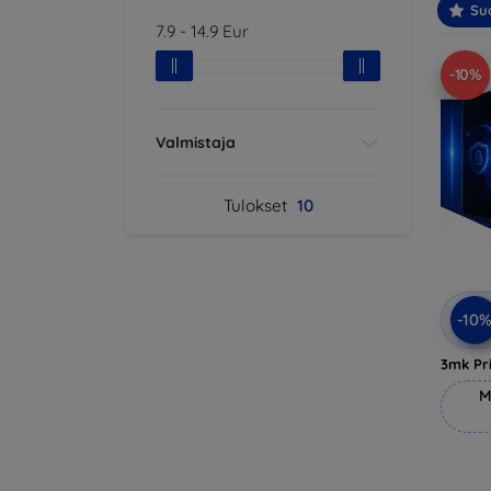
Suo
7.9
-
14.9
Eur
-10%
Valmistaja
Tulokset
10
-10
3mk Pri
M