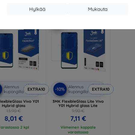
19,70 €
Hylkää
Mukauta
arastossa 4 kpl
-28%
Alennus
Alennus
%
-10%
EXTRA10
EXTRA10
kupongilla
kupongilla
lexibleGlass Vivo Y01
3MK FlexibleGlass Lite Vivo
Hybrid glass
Y01 Hybrid glass Lite
13,90 €
9,90 €
8,01 €
7,11 €
arastossa 2 kpl
Viimeinen kappale
varastossa