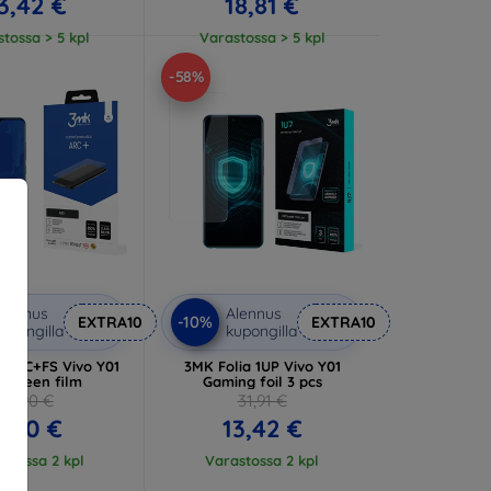
3,42 €
18,81 €
tossa > 5 kpl
Varastossa > 5 kpl
-58%
lennus
Alennus
-10%
EXTRA10
EXTRA10
upongilla
kupongilla
a ARC+FS Vivo Y01
3MK Folia 1UP Vivo Y01
 Screen film
Gaming foil 3 pcs
14,90 €
31,91 €
8,90 €
13,42 €
stossa 2 kpl
Varastossa 2 kpl