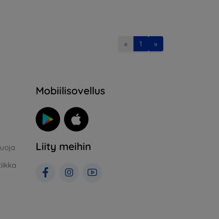
«
1
»
Mobiilisovellus
Liity meihin
suoja
iikka