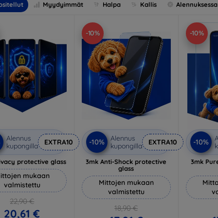
sitellut
Myydyimmät
Halpa
Kallis
Alennuksessa
-10%
-10%
Alennus
Alennus
A
%
-10%
-10%
EXTRA10
EXTRA10
kupongilla
kupongilla
k
vacy protective glass
3mk Anti-Shock protective
3mk Pure
glass
ittojen mukaan
Mittojen mukaan
Mitt
valmistettu
valmistettu
v
22,90 €
18,90 €
20,61 €