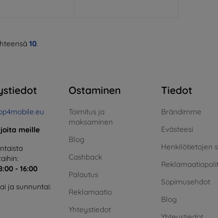
hteensä
10
.
ystiedot
Ostaminen
Tiedot
op4mobile.eu
Toimitus ja
Brändimme
maksaminen
Evästeesi
rjoita meille
Blog
Henkilötietojen 
taista
Cashback
aihin:
Reklamaatiopolit
8:00 - 16:00
Palautus
Sopimusehdot
i ja sunnuntai:
Reklamaatio
Blog
Yhteystiedot
Yhteystiedot