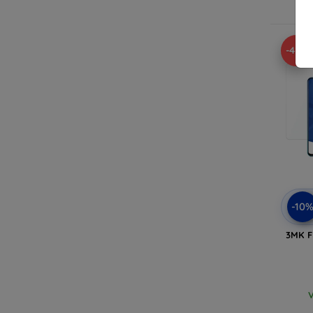
V
-42%
-10
3MK F
V