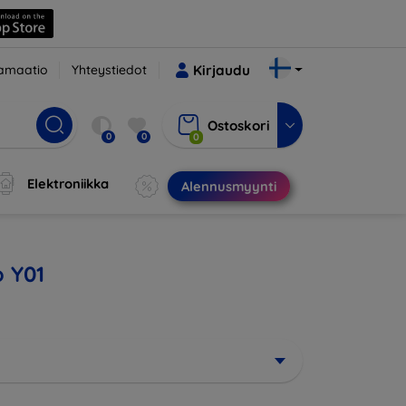
amaatio
Yhteystiedot
Kirjaudu
Ostoskori
0
0
0
Elektroniikka
Alennusmyynti
o Y01