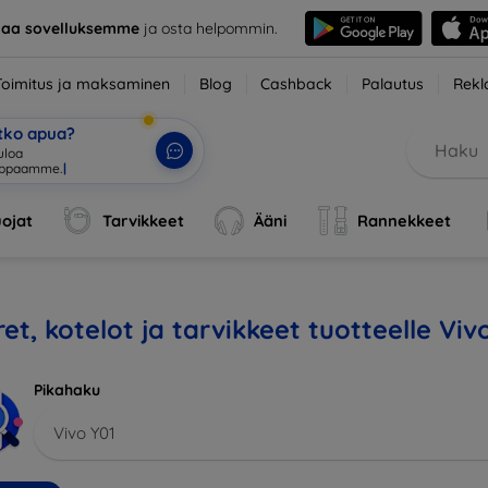
taa sovelluksemme
ja osta helpommin.
Toimitus ja maksaminen
Blog
Cashback
Palautus
Rekl
etko apua?
tuloa verkk
|
ojat
Tarvikkeet
Ääni
Rannekkeet
et, kotelot ja tarvikkeet tuotteelle Viv
Pikahaku
Vivo Y01