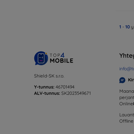
1
-
10
y
Yhte
info@t
Shield-SK s.r.o.
Ki
Y-tunnus:
46701494
Maanan
ALV-tunnus:
SK2023549671
perjant
Online
Lauanta
Offline