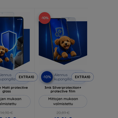
-10%
lennus
Alennus
-10%
EXTRA10
EXTRA10
upongilla
kupongilla
 Matt protective
3mk Silverprotection+
glass
protective film
ojen mukaan
Mittojen mukaan
almistettu
valmistettu
14,90 €
20,89 €