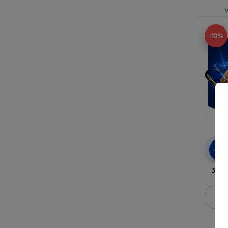
V
-10%
-10
3mk 
M