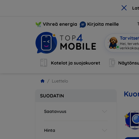
×
La
Vihreä energia
Kirjoita meille
Tarvits
Hei, terve
Kotelot ja suojakuoret
Näytönsu
Luettelo
Kuor
SUODATIN
Saatavuus
Hinta