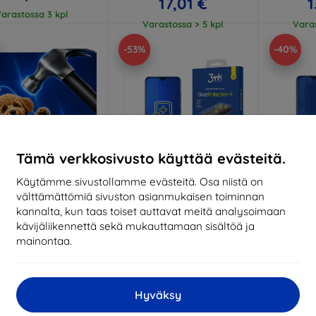
17,01 €
1
arastossa 3 kpl
Varastossa > 5 kpl
Varas
-53%
-40%
Tämä verkkosivusto käyttää evästeitä.
Käytämme sivustollamme evästeitä. Osa niistä on
välttämättömiä sivuston asianmukaisen toiminnan
Alennus
Alennus
A
%
-10%
-10%
EXTRA10
EXTRA10
kannalta, kun taas toiset auttavat meitä analysoimaan
kupongilla
kupongilla
k
kävijäliikennettä sekä mukauttamaan sisältöä ja
Hammer protective
3MK Silver Protect+ Vivo Y01
3MK Foli
mainontaa.
film
Wet-mounted Antimicrobial
Full
film
ittojen mukaan
18,90 €
valmistettu
8,90 €
Hyväksy
Vara
21,90 €
Varastossa 2 kpl