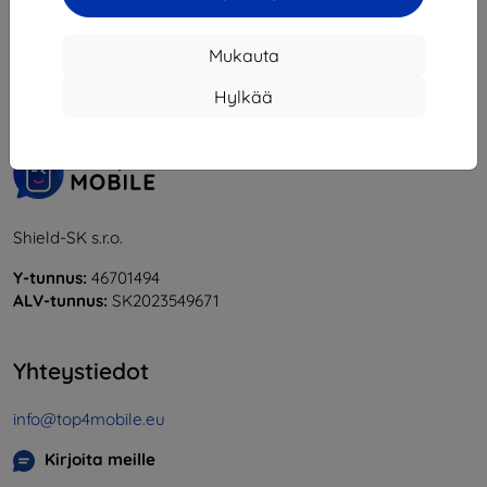
1
-
6
yhteensä
6
.
Mukauta
«
1
»
Hylkää
Shield-SK s.r.o.
Y-tunnus:
46701494
ALV-tunnus:
SK2023549671
Yhteystiedot
info@top4mobile.eu
Kirjoita meille