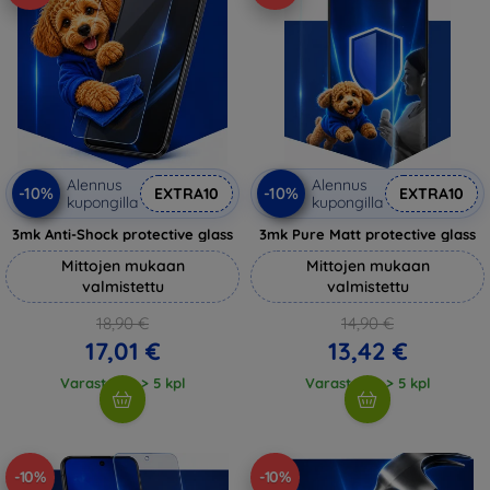
Alennus
Alennus
-10%
-10%
EXTRA10
EXTRA10
kupongilla
kupongilla
3mk Anti-Shock protective glass
3mk Pure Matt protective glass
Mittojen mukaan
Mittojen mukaan
valmistettu
valmistettu
18,90 €
14,90 €
17,01 €
13,42 €
Varastossa > 5 kpl
Varastossa > 5 kpl
-10%
-10%