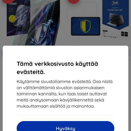
Alennus
Alennus
-10%
-10%
EXTRA10
EXTRA10
kupongilla
kupongilla
Tämä verkkosivusto käyttää
3mk Hardy Fusion Hybrid glass
3MK FlexibleGlass Lite Nokia T20
for Nokia T20
10.4" Hybrid Glass Lite
evästeitä.
27,90 €
19,90 €
25,11 €
10,71 €
Käytämme sivustollamme evästeitä. Osa niistä
on välttämättömiä sivuston asianmukaisen
Varastossa > 5 kpl
Varastossa 2 kpl
toiminnan kannalta, kun taas toiset auttavat
meitä analysoimaan kävijäliikennettä sekä
mukauttamaan sisältöä ja mainontaa.
Hyväksy