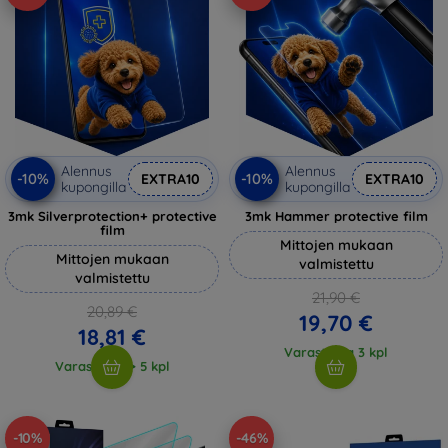
Alennus
Alennus
-10%
-10%
EXTRA10
EXTRA10
kupongilla
kupongilla
3mk Silverprotection+ protective
3mk Hammer protective film
film
Mittojen mukaan
Mittojen mukaan
valmistettu
valmistettu
21,90 €
20,89 €
19,70 €
18,81 €
Varastossa 3 kpl
Varastossa > 5 kpl
-10%
-46%