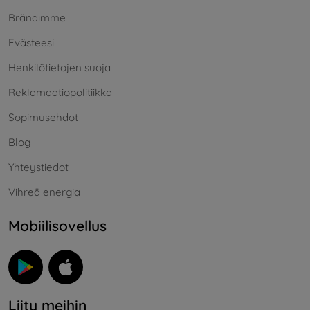
Brändimme
Evästeesi
Henkilötietojen suoja
Reklamaatiopolitiikka
Sopimusehdot
Blog
Yhteystiedot
Vihreä energia
Mobiilisovellus
Liity meihin