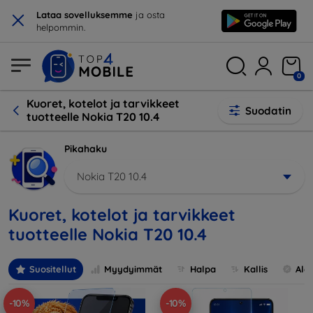
×
Lataa sovelluksemme
ja osta
helpommin.
0
Kuoret, kotelot ja tarvikkeet
Suodatin
tuotteelle Nokia T20 10.4
Pikahaku
Nokia T20 10.4
Kuoret, kotelot ja tarvikkeet
tuotteelle Nokia T20 10.4
Suositellut
Myydyimmät
Halpa
Kallis
Ale
-10%
-10%