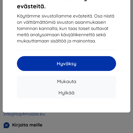
1
-
4
yhteensä
4
.
evästeitä.
«
1
»
Käytämme sivustollamme evästeitä. Osa niistä
on välttämättömiä sivuston asianmukaisen
toiminnan kannalta, kun taas toiset auttavat
meitä analysoimaan kävijäliikennettä sekä
mukauttamaan sisältöä ja mainontaa.
Hyväksy
Shield-SK s.r.o.
Y-tunnus:
46701494
Mukauta
ALV-tunnus:
SK2023549671
Hylkää
Yhteystiedot
info@top4mobile.eu
Kirjoita meille