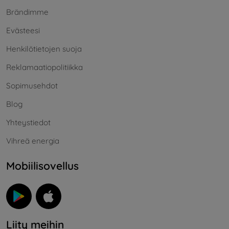
Brändimme
Evästeesi
Henkilötietojen suoja
Reklamaatiopolitiikka
Sopimusehdot
Blog
Yhteystiedot
Vihreä energia
Mobiilisovellus
Liity meihin