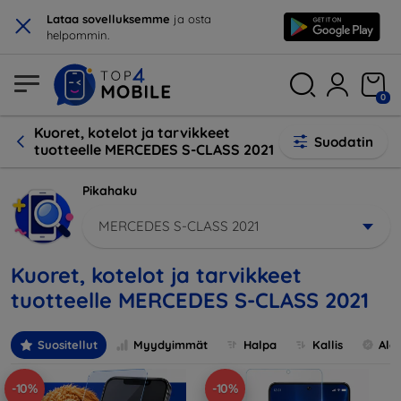
×
Lataa sovelluksemme
ja osta
helpommin.
0
Kuoret, kotelot ja tarvikkeet
Suodatin
tuotteelle MERCEDES S-CLASS 2021
Pikahaku
MERCEDES S-CLASS 2021
Kuoret, kotelot ja tarvikkeet
tuotteelle MERCEDES S-CLASS 2021
Suositellut
Myydyimmät
Halpa
Kallis
Ale
-10%
-10%