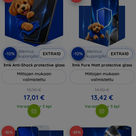
Alennus
Alennus
-10%
-10%
EXTRA10
EXTRA10
kupongilla
kupongilla
3mk Anti-Shock protective glass
3mk Pure Matt protective glass
Mittojen mukaan
Mittojen mukaan
valmistettu
valmistettu
18,90 €
14,90 €
17,01 €
13,42 €
Varastossa > 5 kpl
Varastossa > 5 kpl
-10%
-10%