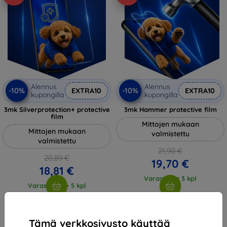
Alennus
Alennus
-10%
-10%
EXTRA10
EXTRA10
kupongilla
kupongilla
3mk Silverprotection+ protective
3mk Hammer protective film
film
Mittojen mukaan
Mittojen mukaan
valmistettu
valmistettu
21,90 €
20,89 €
19,70 €
18,81 €
Varastossa 3 kpl
Varastossa > 5 kpl
Tämä verkkosivusto käyttää