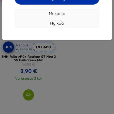
Mukauta
Hylkää
Alennus
-10%
EXTRA10
kupongilla
3MK Folia ARC+ Realme GT Neo 2
5G Fullscreen film
14,90 €
8,90 €
Varastossa 2 kpl