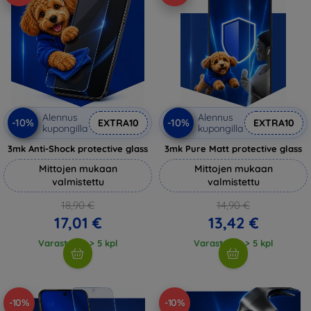
Alennus
Alennus
-10%
-10%
EXTRA10
EXTRA10
kupongilla
kupongilla
3mk Anti-Shock protective glass
3mk Pure Matt protective glass
Mittojen mukaan
Mittojen mukaan
valmistettu
valmistettu
18,90 €
14,90 €
17,01 €
13,42 €
Varastossa > 5 kpl
Varastossa > 5 kpl
-10%
-10%