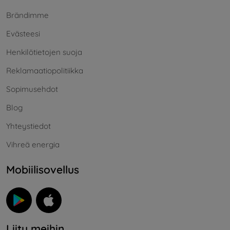
Brändimme
Evästeesi
Henkilötietojen suoja
Reklamaatiopolitiikka
Sopimusehdot
Blog
Yhteystiedot
Vihreä energia
Mobiilisovellus
Liity meihin