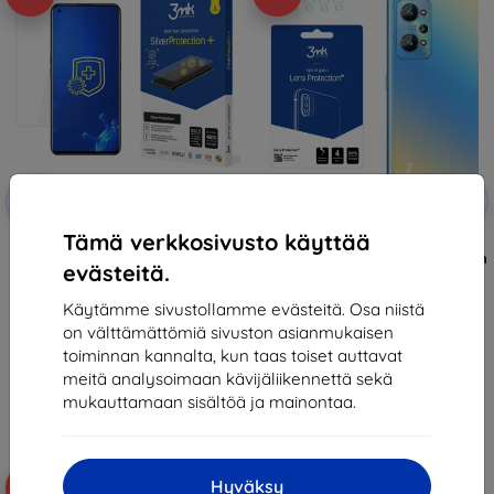
Alennus
Alennus
-10%
-10%
EXTRA10
EXTRA10
kupongilla
kupongilla
Tämä verkkosivusto käyttää
3MK Silver Protect + Realme GT
3MK Lens Protect Realme GT
Neo 2 5G Wet-mounted
Neo 2 5G Camera lens protection
evästeitä.
Antimicrobial Film
4 pcs
14,90 €
11,90 €
Käytämme sivustollamme evästeitä. Osa niistä
13,42 €
10,71 €
on välttämättömiä sivuston asianmukaisen
Varastossa > 5 kpl
Varastossa > 5 kpl
toiminnan kannalta, kun taas toiset auttavat
meitä analysoimaan kävijäliikennettä sekä
mukauttamaan sisältöä ja mainontaa.
Hyväksy
-40%