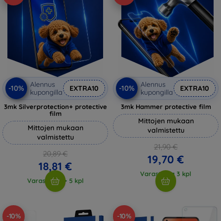
Alennus
Alennus
-10%
-10%
EXTRA10
EXTRA10
kupongilla
kupongilla
3mk Silverprotection+ protective
3mk Hammer protective film
film
Mittojen mukaan
Mittojen mukaan
valmistettu
valmistettu
21,90 €
20,89 €
19,70 €
18,81 €
Varastossa 3 kpl
Varastossa > 5 kpl
-10%
-10%