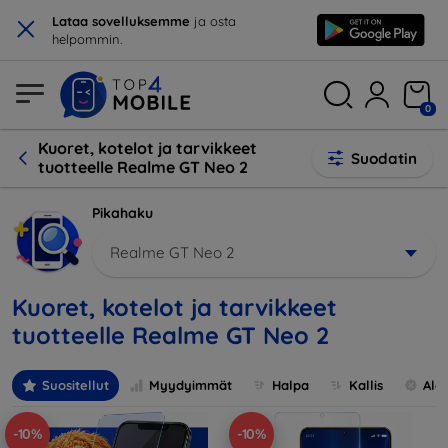
×
Lataa sovelluksemme
ja osta
helpommin.
0
Kuoret, kotelot ja tarvikkeet
Suodatin
tuotteelle Realme GT Neo 2
Pikahaku
Realme GT Neo 2
Kuoret, kotelot ja tarvikkeet
tuotteelle Realme GT Neo 2
Suositellut
Myydyimmät
Halpa
Kallis
Ale
-10%
-10%