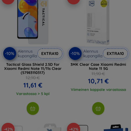
Alennus
Alennus
-10%
-10%
EXTRA10
EXTRA10
kupongilla
kupongilla
Tactical Glass Shield 2.5D for
3MK Clear Case Xiaomi Redmi
Xiaomi Redmi Note 11/11s Clear
Note 11 5G
(57983110317)
11,90 €
12,90 €
10,71 €
11,61 €
Viimeinen kappale varastossa
Varastossa > 5 kpl
-42%
-42%