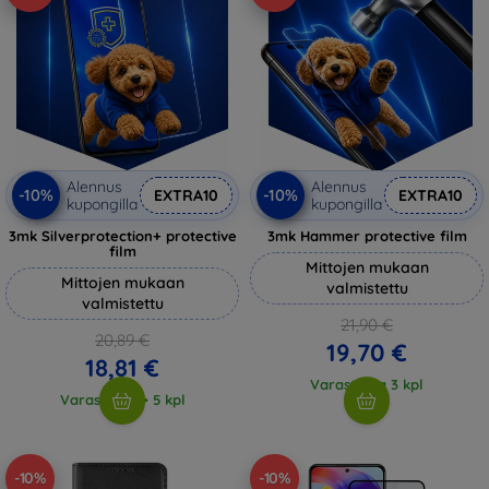
Alennus
Alennus
-10%
-10%
EXTRA10
EXTRA10
kupongilla
kupongilla
3mk Silverprotection+ protective
3mk Hammer protective film
film
Mittojen mukaan
Mittojen mukaan
valmistettu
valmistettu
21,90 €
20,89 €
19,70 €
18,81 €
Varastossa 3 kpl
Varastossa > 5 kpl
-10%
-10%