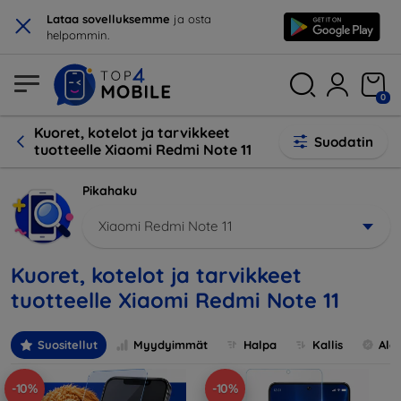
×
Lataa sovelluksemme
ja osta
helpommin.
0
Kuoret, kotelot ja tarvikkeet
Suodatin
tuotteelle Xiaomi Redmi Note 11
Pikahaku
Xiaomi Redmi Note 11
Kuoret, kotelot ja tarvikkeet
tuotteelle Xiaomi Redmi Note 11
Suositellut
Myydyimmät
Halpa
Kallis
Ale
-10%
-10%