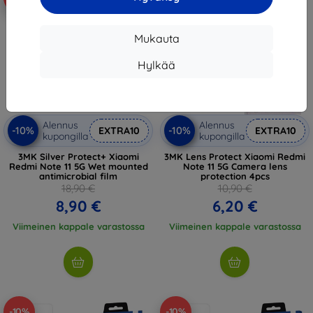
Mukauta
Hylkää
Alennus
Alennus
-10%
-10%
EXTRA10
EXTRA10
kupongilla
kupongilla
3MK Silver Protect+ Xiaomi
3MK Lens Protect Xiaomi Redmi
Redmi Note 11 5G Wet mounted
Note 11 5G Camera lens
antimicrobial film
protection 4pcs
18,90 €
10,90 €
8,90 €
6,20 €
Viimeinen kappale varastossa
Viimeinen kappale varastossa
-10%
-10%