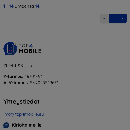
1
-
14
yhteensä
14
.
«
1
»
Shield-SK s.r.o.
Y-tunnus:
46701494
ALV-tunnus:
SK2023549671
Yhteystiedot
info@top4mobile.eu
Kirjoita meille