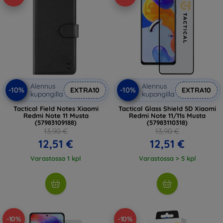
Alennus
Alennus
-10%
-10%
EXTRA10
EXTRA10
kupongilla
kupongilla
Tactical Field Notes Xiaomi
Tactical Glass Shield 5D Xiaomi
Redmi Note 11 Musta
Redmi Note 11/11s Musta
(57983109188)
(57983110318)
13,90 €
13,90 €
12,51 €
12,51 €
Varastossa 1 kpl
Varastossa > 5 kpl
-10%
-10%