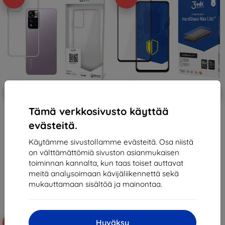
Alennus
Alennus
-10%
-10%
EXTRA10
EXTRA10
kupongilla
kupongilla
Tämä verkkosivusto käyttää
3MK All-Safe AC Xiaomi Redmi
3MK HG Max Lite Xiaomi Redmi
Note 11 5G Armor Case Clear
Note 11 5G black
evästeitä.
(5903108452120)
13,90 €
13,90 €
8,01 €
Käytämme sivustollamme evästeitä. Osa niistä
8,01 €
on välttämättömiä sivuston asianmukaisen
Viimeinen kappale varastossa
Viimeinen kappale varastossa
toiminnan kannalta, kun taas toiset auttavat
meitä analysoimaan kävijäliikennettä sekä
mukauttamaan sisältöä ja mainontaa.
Hyväksy
-53%
-43%