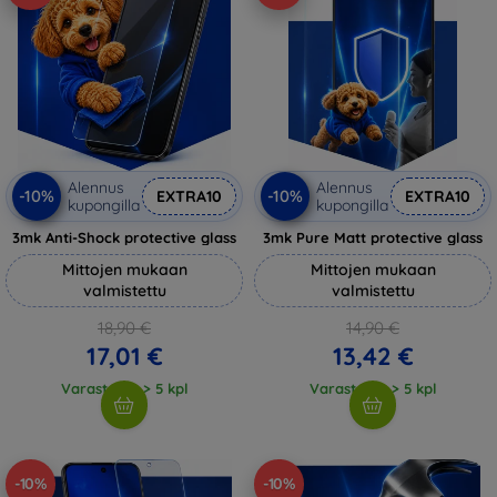
Alennus
Alennus
-10%
-10%
EXTRA10
EXTRA10
kupongilla
kupongilla
3mk Anti-Shock protective glass
3mk Pure Matt protective glass
Mittojen mukaan
Mittojen mukaan
valmistettu
valmistettu
18,90 €
14,90 €
17,01 €
13,42 €
Varastossa > 5 kpl
Varastossa > 5 kpl
-10%
-10%