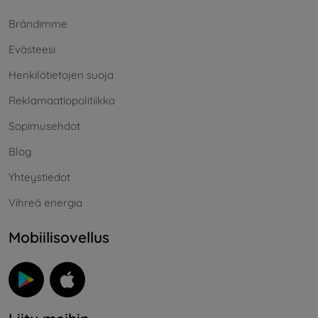
Brändimme
Evästeesi
Henkilötietojen suoja
Reklamaatiopolitiikka
Sopimusehdot
Blog
Yhteystiedot
Vihreä energia
Mobiilisovellus