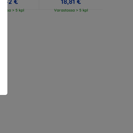
3,42 €
18,81 €
tossa > 5 kpl
Varastossa > 5 kpl