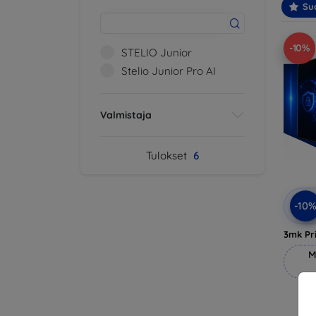
Suo
-10%
STELIO Junior
Stelio Junior Pro AI
Valmistaja
Tulokset
6
-10
3mk Pri
M