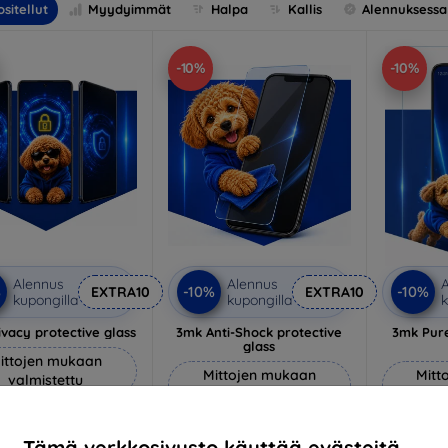
sitellut
Myydyimmät
Halpa
Kallis
Alennuksessa
-10%
-10%
Alennus
Alennus
A
%
-10%
-10%
EXTRA10
EXTRA10
kupongilla
kupongilla
k
vacy protective glass
3mk Anti-Shock protective
3mk Pure
glass
ittojen mukaan
Mittojen mukaan
Mitt
valmistettu
valmistettu
v
22,90 €
18,90 €
20,61 €
Tämä verkkosivusto käyttää evästeitä.