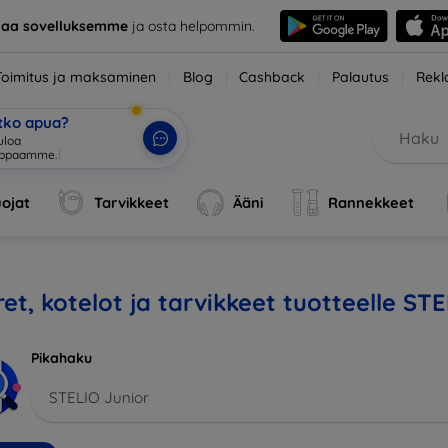
taa sovelluksemme
ja osta helpommin.
Toimitus ja maksaminen
Blog
Cashback
Palautus
Rekl
etko apua?
uloa
|
ojat
Tarvikkeet
Ääni
Rannekkeet
et, kotelot ja tarvikkeet tuotteelle ST
Pikahaku
STELIO Junior