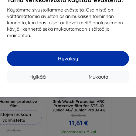
17,01 €
1
arastossa 3 kpl
Käytämme sivustollamme evästeitä. Osa niistä on
Varastossa > 5 kpl
Varas
välttämättömiä sivuston asianmukaisen toiminnan
-10%
kannalta, kun taas toiset auttavat meitä analysoimaan
kävijäliikennettä sekä mukauttamaan sisältöä ja
mainontaa.
Hyväksy
Hylkää
Mukauta
Alennus
Alennus
%
-10%
EXTRA10
EXTRA10
kupongilla
kupongilla
Hammer protective
3mk Watch Protection ARC
film
Protective film for STELIO
Junior 4G/ Junior Pro AI 4G
ittojen mukaan
12,90 €
valmistettu
11,61 €
21,90 €
Varastossa > 5 kpl