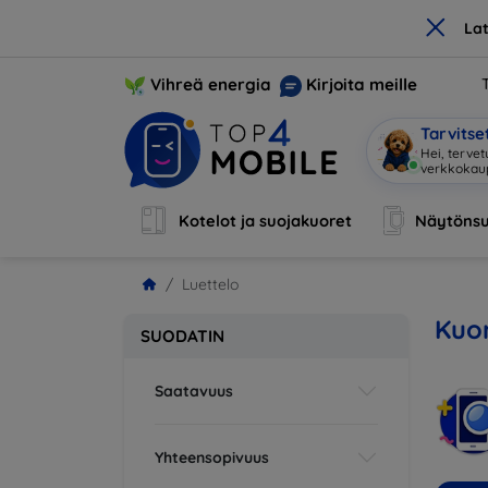
×
La
Vihreä energia
Kirjoita meille
Tarvits
Hei, tervet
Kotelot ja suojakuoret
Näytönsu
Luettelo
Kuor
SUODATIN
Saatavuus
Yhteensopivuus