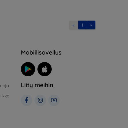
«
1
»
Mobiilisovellus
Liity meihin
suoja
iikka