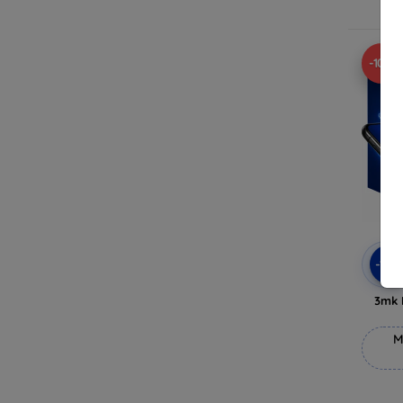
V
-10%
-10
3mk 
M