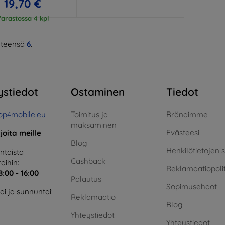
19,70 €
arastossa 4 kpl
teensä
6
.
ystiedot
Ostaminen
Tiedot
op4mobile.eu
Toimitus ja
Brändimme
maksaminen
Evästeesi
rjoita meille
Blog
Henkilötietojen 
taista
Cashback
aihin:
Reklamaatiopolit
8:00 - 16:00
Palautus
Sopimusehdot
i ja sunnuntai:
Reklamaatio
Blog
Yhteystiedot
Yhteystiedot