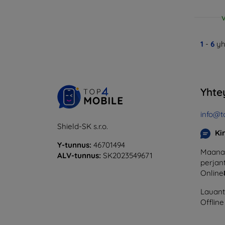
V
1
-
6
yh
Yhte
info@t
Shield-SK s.r.o.
Ki
Y-tunnus:
46701494
Maanan
ALV-tunnus:
SK2023549671
perjant
Online
Lauanta
Offline