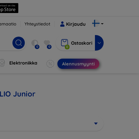
amaatio
Yhteystiedot
Kirjaudu
Ostoskori
0
0
0
Elektroniikka
Alennusmyynti
ELIO Junior