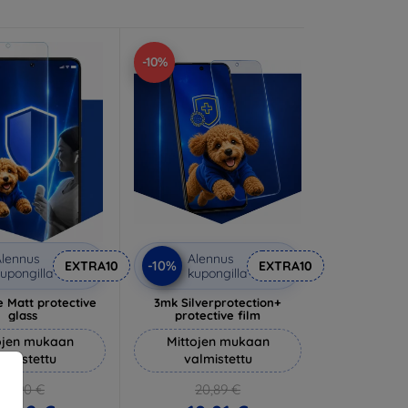
-10%
lennus
Alennus
-10%
EXTRA10
EXTRA10
upongilla
kupongilla
 Matt protective
3mk Silverprotection+
glass
protective film
ojen mukaan
Mittojen mukaan
almistettu
valmistettu
14,90 €
20,89 €