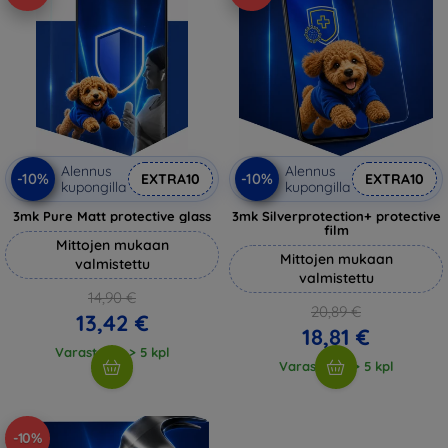
Alennus
Alennus
-10%
-10%
EXTRA10
EXTRA10
kupongilla
kupongilla
3mk Pure Matt protective glass
3mk Silverprotection+ protective
film
Mittojen mukaan
Mittojen mukaan
valmistettu
valmistettu
14,90 €
20,89 €
13,42 €
18,81 €
Varastossa > 5 kpl
Varastossa > 5 kpl
-10%