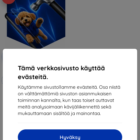
Alennus
-10%
EXTRA10
kupongilla
Tämä verkkosivusto käyttää
3mk Hammer protective film
evästeitä.
Mittojen mukaan
valmistettu
Käytämme sivustollamme evästeitä. Osa niistä
on välttämättömiä sivuston asianmukaisen
21,90 €
toiminnan kannalta, kun taas toiset auttavat
19,70 €
meitä analysoimaan kävijäliikennettä sekä
Varastossa 3 kpl
mukauttamaan sisältöä ja mainontaa.
Hyväksy