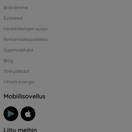
Brändimme
Evästeesi
Henkilötietojen suoja
Reklamaatiopolitiikka
Sopimusehdot
Blog
Yhteystiedot
Vihreä energia
Mobiilisovellus
Liity meihin