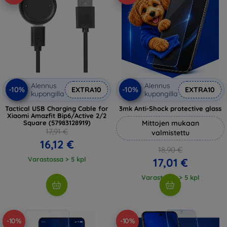
Alennus
Alennus
-10%
-10%
EXTRA10
EXTRA10
kupongilla
kupongilla
Tactical USB Charging Cable for
3mk Anti-Shock protective glass
Xiaomi Amazfit Bip6/Active 2/2
Square (57983128919)
Mittojen mukaan
17,91 €
valmistettu
16,12 €
18,90 €
Varastossa > 5 kpl
17,01 €
Varastossa > 5 kpl
-10%
-10%