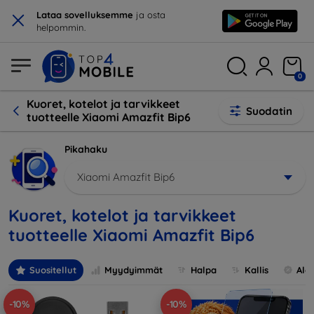
×
Lataa sovelluksemme
ja osta
helpommin.
0
Kuoret, kotelot ja tarvikkeet
Suodatin
tuotteelle Xiaomi Amazfit Bip6
Pikahaku
Xiaomi Amazfit Bip6
Kuoret, kotelot ja tarvikkeet
tuotteelle Xiaomi Amazfit Bip6
Suositellut
Myydyimmät
Halpa
Kallis
Ale
-10%
-10%