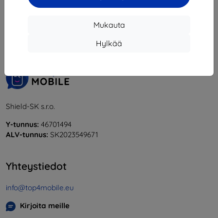
1
-
5
yhteensä
5
.
Mukauta
«
1
»
Hylkää
Shield-SK s.r.o.
Y-tunnus:
46701494
ALV-tunnus:
SK2023549671
Yhteystiedot
info@top4mobile.eu
Kirjoita meille