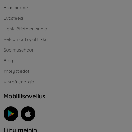
Brändimme
Evästeesi
Henkilötietojen suoja
Reklamaatiopolitiikka
Sopimusehdot
Blog
Yhteystiedot
Vihreä energia
Mobiilisovellus
Liity meihin