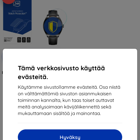
Alennus
-10%
EXTRA10
kupongilla
Tämä verkkosivusto käyttää
3mk Watch Protection ARC
Protective film for Huawei Watch
evästeitä.
Buds 2
12,90 €
Käytämme sivustollamme evästeitä. Osa niistä
11,61 €
on välttämättömiä sivuston asianmukaisen
Varastossa > 5 kpl
toiminnan kannalta, kun taas toiset auttavat
meitä analysoimaan kävijäliikennettä sekä
mukauttamaan sisältöä ja mainontaa.
Hyväksy