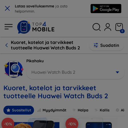
×
Lataa sovelluksemme
ja osta
helpommin.
0
Kuoret, kotelot ja tarvikkeet
Suodatin
tuotteelle Huawei Watch Buds 2
Pikahaku
Huawei Watch Buds 2
Kuoret, kotelot ja tarvikkeet
tuotteelle Huawei Watch Buds 2
Suositellut
Myydyimmät
Halpa
Kallis
Ale
-10%
-10%