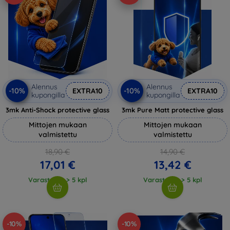
Alennus
Alennus
-10%
-10%
EXTRA10
EXTRA10
kupongilla
kupongilla
3mk Anti-Shock protective glass
3mk Pure Matt protective glass
Mittojen mukaan
Mittojen mukaan
valmistettu
valmistettu
18,90 €
14,90 €
17,01 €
13,42 €
Varastossa > 5 kpl
Varastossa > 5 kpl
-10%
-10%