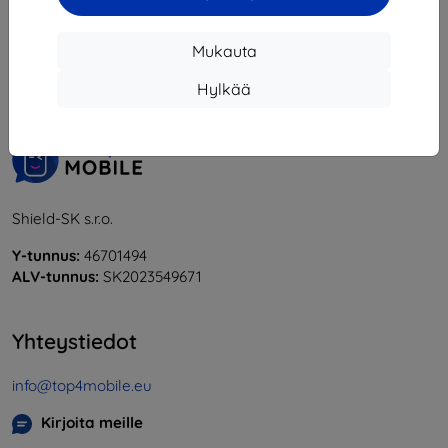
1
-
5
yhteensä
5
.
Mukauta
«
1
»
Hylkää
Shield-SK s.r.o.
Y-tunnus:
46701494
ALV-tunnus:
SK2023549671
Yhteystiedot
info@top4mobile.eu
Kirjoita meille