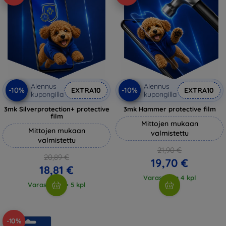
Alennus
Alennus
-10%
-10%
EXTRA10
EXTRA10
kupongilla
kupongilla
3mk Silverprotection+ protective
3mk Hammer protective film
film
Mittojen mukaan
Mittojen mukaan
valmistettu
valmistettu
21,90 €
20,89 €
19,70 €
18,81 €
Varastossa 4 kpl
Varastossa > 5 kpl
-10%