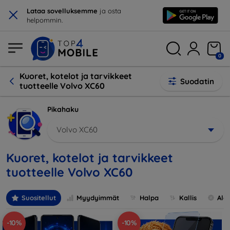
×
Lataa sovelluksemme
ja osta
helpommin.
0
Kuoret, kotelot ja tarvikkeet
Suodatin
tuotteelle Volvo XC60
Pikahaku
Volvo XC60
Kuoret, kotelot ja tarvikkeet
tuotteelle Volvo XC60
Suositellut
Myydyimmät
Halpa
Kallis
Ale
-10%
-10%