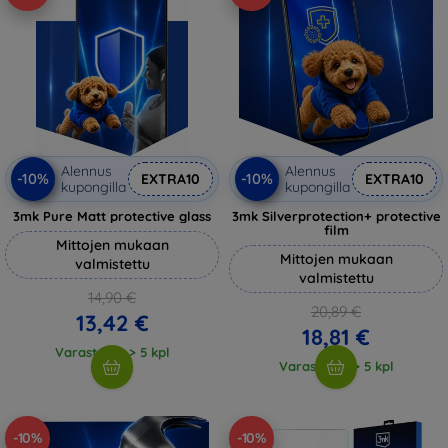
Alennus
Alennus
-10%
-10%
EXTRA10
EXTRA10
kupongilla
kupongilla
3mk Pure Matt protective glass
3mk Silverprotection+ protective
film
Mittojen mukaan
Mittojen mukaan
valmistettu
valmistettu
14,90 €
20,89 €
13,42 €
18,81 €
Varastossa > 5 kpl
Varastossa > 5 kpl
-10%
-10%