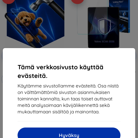
Alennus
Alennus
-10%
-10%
EXTRA10
EXTRA10
kupongilla
kupongilla
Tämä verkkosivusto käyttää
3mk Hammer protective film
3mk TechWrap Matte Center
Display Protective film for Volvo
evästeitä.
Mittojen mukaan
XC60 2025-
37,89 €
valmistettu
Käytämme sivustollamme evästeitä. Osa niistä
34,10 €
on välttämättömiä sivuston asianmukaisen
21,90 €
Varastossa > 5 kpl
toiminnan kannalta, kun taas toiset auttavat
19,70 €
meitä analysoimaan kävijäliikennettä sekä
Varastossa 4 kpl
mukauttamaan sisältöä ja mainontaa.
Hyväksy