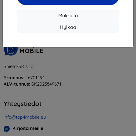
1
-
6
yhteensä
6
.
Mukauta
«
1
»
Hylkää
Shield-SK s.r.o.
Y-tunnus:
46701494
ALV-tunnus:
SK2023549671
Yhteystiedot
info@top4mobile.eu
Kirjoita meille