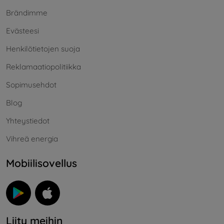
Brändimme
Evästeesi
Henkilötietojen suoja
Reklamaatiopolitiikka
Sopimusehdot
Blog
Yhteystiedot
Vihreä energia
Mobiilisovellus
Liity meihin