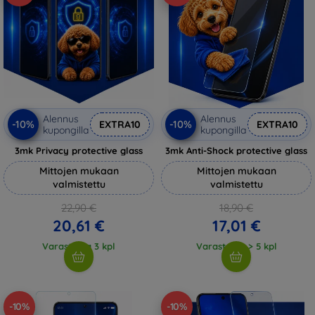
Alennus
Alennus
-10%
-10%
EXTRA10
EXTRA10
kupongilla
kupongilla
3mk Privacy protective glass
3mk Anti-Shock protective glass
Mittojen mukaan
Mittojen mukaan
valmistettu
valmistettu
22,90 €
18,90 €
20,61 €
17,01 €
Varastossa 3 kpl
Varastossa > 5 kpl
-10%
-10%