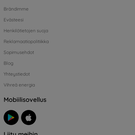
Brändimme
Evästeesi
Henkilötietojen suoja
Reklamaatiopolitiikka
Sopimusehdot
Blog
Yhteystiedot
Vihreä energia
Mobiilisovellus
Liity meihin