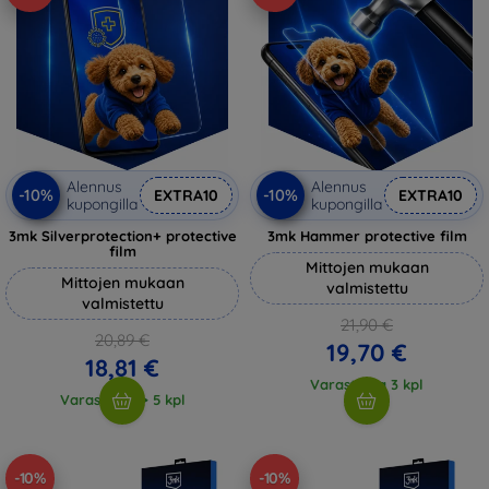
Alennus
Alennus
-10%
-10%
EXTRA10
EXTRA10
kupongilla
kupongilla
3mk Silverprotection+ protective
3mk Hammer protective film
film
Mittojen mukaan
Mittojen mukaan
valmistettu
valmistettu
21,90 €
20,89 €
19,70 €
18,81 €
Varastossa 3 kpl
Varastossa > 5 kpl
-10%
-10%