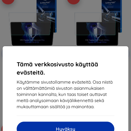
Alennus
Alennus
-10%
-10%
EXTRA10
EXTRA10
kupongilla
kupongilla
Tämä verkkosivusto käyttää
3mk TechWrap Matte Center
3mk TechWrap Matte Center
Display Protective film for VW
Display Protective film for VW
evästeitä.
Passat B8 Discover Pro 2017-23
Passat B9 2024- 12,9cali
37,89 €
37,89 €
Käytämme sivustollamme evästeitä. Osa niistä
34,10 €
34,10 €
on välttämättömiä sivuston asianmukaisen
Varastossa > 5 kpl
Varastossa > 5 kpl
toiminnan kannalta, kun taas toiset auttavat
meitä analysoimaan kävijäliikennettä sekä
mukauttamaan sisältöä ja mainontaa.
Hyväksy
-10%
-10%