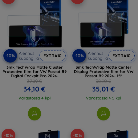
Alennus
Alennus
-10%
-10%
EXTRA10
EXTRA10
kupongilla
kupongilla
3mk TechWrap Matte Cluster
3mk TechWrap Matte Center
Protective film for VW Passat B9
Display Protective film for VW
Digital Cockpit Pro 2024-
Passat B9 2024- 15"
37,89 €
38,90 €
34,10 €
35,01 €
Varastossa 4 kpl
Varastossa > 5 kpl
-10%
-10%