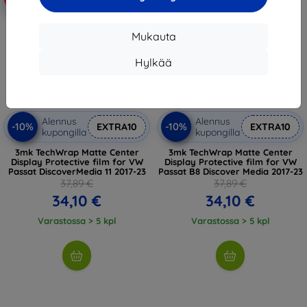
Mukauta
Hylkää
Alennus
Alennus
-10%
-10%
EXTRA10
EXTRA10
kupongilla
kupongilla
3mk TechWrap Matte Center
3mk TechWrap Matte Center
Display Protective film for VW
Display Protective film for VW
Passat DiscoverMedia 11 2017-23
Passat B8 Discover Media 2017-23
37,89 €
37,89 €
34,10 €
34,10 €
Varastossa > 5 kpl
Varastossa > 5 kpl