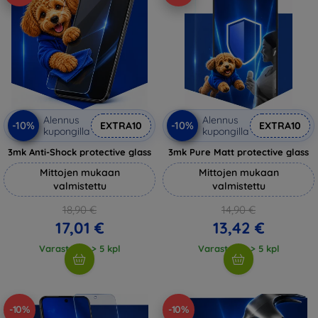
Alennus
Alennus
-10%
-10%
EXTRA10
EXTRA10
kupongilla
kupongilla
3mk Anti-Shock protective glass
3mk Pure Matt protective glass
Mittojen mukaan
Mittojen mukaan
valmistettu
valmistettu
18,90 €
14,90 €
17,01 €
13,42 €
Varastossa > 5 kpl
Varastossa > 5 kpl
-10%
-10%