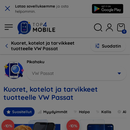
×
Lataa sovelluksemme
ja osta
helpommin.
0
Kuoret, kotelot ja tarvikkeet
Suodatin
tuotteelle VW Passat
Pikahaku
VW Passat
Kuoret, kotelot ja tarvikkeet
tuotteelle VW Passat
Suositellut
Myydyimmät
Halpa
Kallis
Ale
-10%
-10%