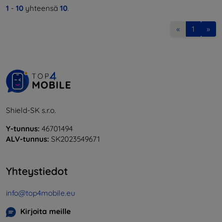
1
-
10
yhteensä
10
.
«
1
»
Shield-SK s.r.o.
Y-tunnus:
46701494
ALV-tunnus:
SK2023549671
Yhteystiedot
info@top4mobile.eu
Kirjoita meille