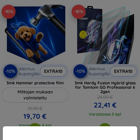
-10%
-10%
Alennus
Alennus
-10%
-10%
EXTRA10
EXTRA10
kupongilla
kupongilla
3mk Hammer protective film
3mk Hardy Fusion Hybrid glass
for Tomtom GO Professional 6
Mittojen mukaan
2gen
24,90 €
valmistettu
22,41 €
21,90 €
Varastossa 5 kpl
19,70 €
Varastossa 4 kpl