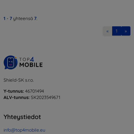
1
-
7
yhteensä
7
.
«
1
»
Shield-SK s.r.o.
Y-tunnus:
46701494
ALV-tunnus:
SK2023549671
Yhteystiedot
info@top4mobile.eu