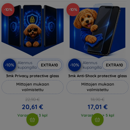
-10%
-10%
Alennus
Alennus
-10%
-10%
EXTRA10
EXTRA10
kupongilla
kupongilla
3mk Privacy protective glass
3mk Anti-Shock protective glass
Mittojen mukaan
Mittojen mukaan
valmistettu
valmistettu
22,90 €
18,90 €
20,61 €
17,01 €
Varastossa 3 kpl
Varastossa > 5 kpl