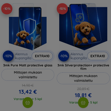
-10%
-10%
Alennus
Alennus
-10%
-10%
EXTRA10
EXTRA10
kupongilla
kupongilla
3mk Pure Matt protective glass
3mk Silverprotection+ protective
film
Mittojen mukaan
Mittojen mukaan
valmistettu
valmistettu
14,90 €
20,89 €
13,42 €
18,81 €
Varastossa > 5 kpl
Varastossa > 5 kpl