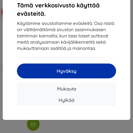
Tämä verkkosivusto käyttää
-10%
evästeitä.
Käytämme sivustollamme evästeitä. Osa niistä
on välttämättömiä sivuston asianmukaisen
toiminnan kannalta, kun taas toiset auttavat
meitä analysoimaan kävijäliikennettä sekä
mukauttamaan sisältöä ja mainontaa.
Alennus
-10%
EXTRA10
kupongilla
Hyväksy
3mk FlexibleGlass Hybrid glass
for Tomtom GO Professional 6
2gen
Mukauta
16,90 €
15,21 €
Hylkää
Varastossa > 5 kpl