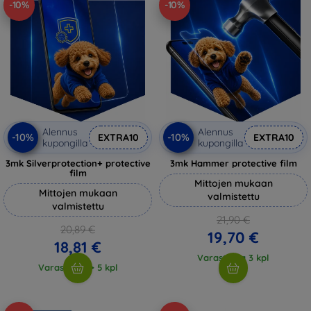
-10%
-10%
Alennus
Alennus
-10%
-10%
EXTRA10
EXTRA10
kupongilla
kupongilla
3mk Silverprotection+ protective
3mk Hammer protective film
film
Mittojen mukaan
Mittojen mukaan
valmistettu
valmistettu
21,90 €
20,89 €
19,70 €
18,81 €
Varastossa 3 kpl
Varastossa > 5 kpl