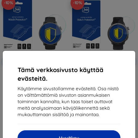
-10%
-10%
Alennus
Alennus
-10%
-10%
EXTRA10
EXTRA10
kupongilla
kupongilla
Tämä verkkosivusto käyttää
3mk Watch Protection ARC
3mk Watch Protection
evästeitä.
Protective film for STELIO Activ
FlexibleGlass Hybrid glass for
AI GPS 46mm
STELIO Activ Pro AI GPS 46mm
12,90 €
12,90 €
Käytämme sivustollamme evästeitä. Osa niistä
11,61 €
11,61 €
on välttämättömiä sivuston asianmukaisen
toiminnan kannalta, kun taas toiset auttavat
Varastossa > 5 kpl
Varastossa > 5 kpl
meitä analysoimaan kävijäliikennettä sekä
mukauttamaan sisältöä ja mainontaa.