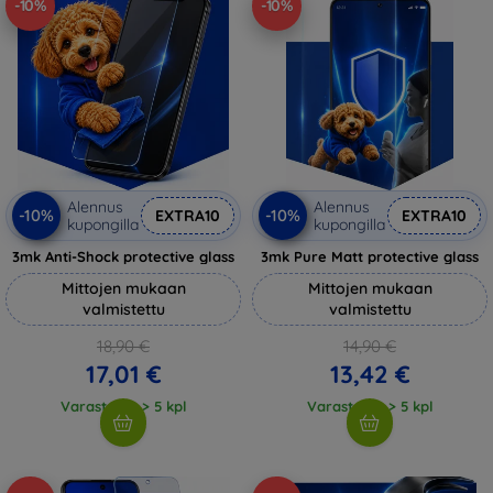
-10%
-10%
Alennus
Alennus
-10%
-10%
EXTRA10
EXTRA10
kupongilla
kupongilla
3mk Anti-Shock protective glass
3mk Pure Matt protective glass
Mittojen mukaan
Mittojen mukaan
valmistettu
valmistettu
18,90 €
14,90 €
17,01 €
13,42 €
Varastossa > 5 kpl
Varastossa > 5 kpl