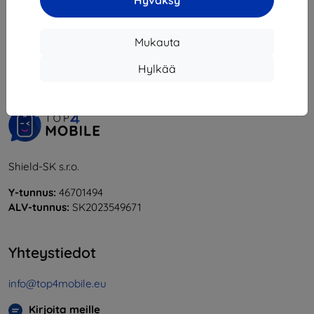
Hyväksy
1
-
6
yhteensä
6
.
Mukauta
«
1
»
Hylkää
Shield-SK s.r.o.
Y-tunnus:
46701494
ALV-tunnus:
SK2023549671
Yhteystiedot
info@top4mobile.eu
Kirjoita meille