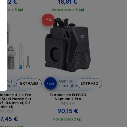
3,42 €
18,81 €
tossa > 5 kpl
Varastossa > 5 kpl
-5%
lennus
Alennus
-5%
EXTRA3D
EXTRA3D
upongilla
kupongilla
eptune 4 / 4 Pro
Extruder do ELEGOO
 Steel Nozzle Set
Neptune 4 Pro
3, 0.6 mm x1, 0.8
94,90 €
mm x1)
90,15 €
28,90 €
7,45 €
Varastossa 2 kpl
tossa > 5 kpl