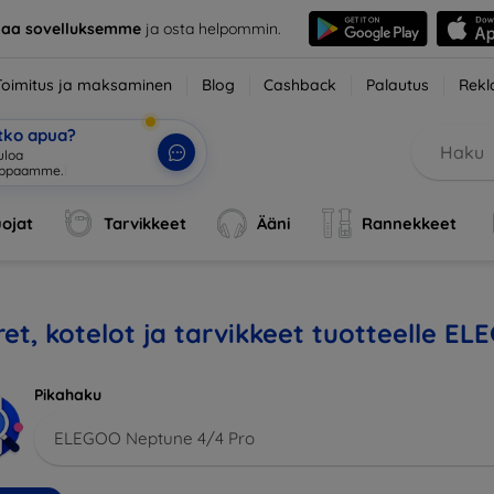
taa sovelluksemme
ja osta helpommin.
Toimitus ja maksaminen
Blog
Cashback
Palautus
Rekl
etko apua?
ul
|
ojat
Tarvikkeet
Ääni
Rannekkeet
et, kotelot ja tarvikkeet tuotteelle E
Pikahaku
ELEGOO Neptune 4/4 Pro