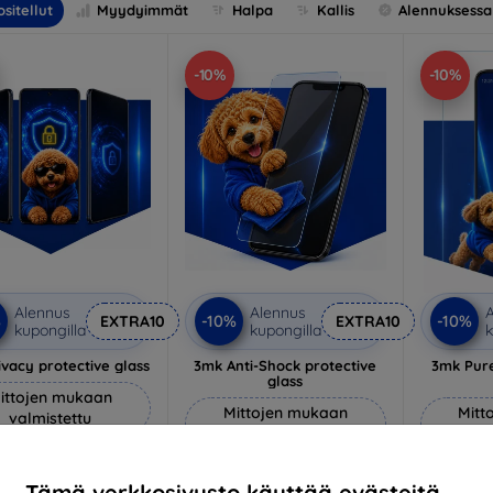
sitellut
Myydyimmät
Halpa
Kallis
Alennuksessa
-10%
-10%
Alennus
Alennus
A
%
-10%
-10%
EXTRA10
EXTRA10
kupongilla
kupongilla
k
vacy protective glass
3mk Anti-Shock protective
3mk Pure
glass
ittojen mukaan
Mittojen mukaan
Mitt
valmistettu
valmistettu
v
22,90 €
18,90 €
20,61 €
Tämä verkkosivusto käyttää evästeitä.