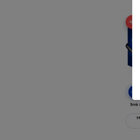
V
-10%
-10
3mk 
M