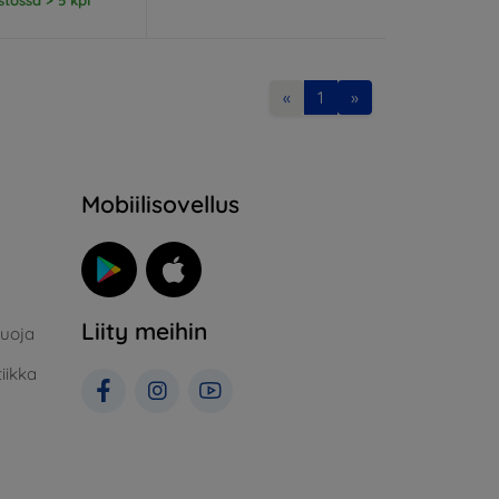
«
1
»
Mobiilisovellus
Liity meihin
suoja
iikka