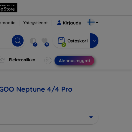
amaatio
Yhteystiedot
Kirjaudu
Ostoskori
0
0
0
Elektroniikka
Alennusmyynti
LEGOO Neptune 4/4 Pro