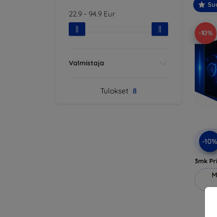
Suo
22.9
-
94.9
Eur
-10%
Valmistaja
Tulokset
8
-10
3mk Pri
M