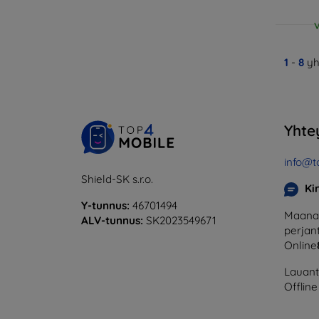
V
1
-
8
yh
Yhte
info@t
Shield-SK s.r.o.
Ki
Y-tunnus:
46701494
Maanan
ALV-tunnus:
SK2023549671
perjant
Online
Lauanta
Offline