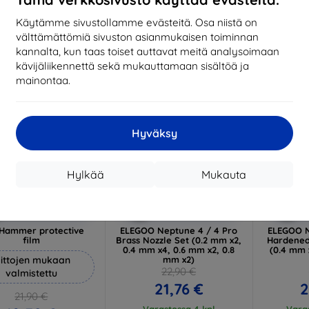
17,01 €
1
arastossa 3 kpl
Käytämme sivustollamme evästeitä. Osa niistä on
Varastossa > 5 kpl
Varas
välttämättömiä sivuston asianmukaisen toiminnan
-5%
-5%
kannalta, kun taas toiset auttavat meitä analysoimaan
kävijäliikennettä sekä mukauttamaan sisältöä ja
mainontaa.
Hyväksy
Hylkää
Mukauta
Alennus
Alennus
A
%
-5%
-5%
EXTRA10
EXTRA3D
kupongilla
kupongilla
k
Hammer protective
ELEGOO Neptune 4 / 4 Pro
ELEGOO N
film
Brass Nozzle Set (0.2 mm x2,
Hardened
0.4 mm x4, 0.6 mm x2, 0.8
(0.4 mm x
ittojen mukaan
mm x2)
22,90 €
valmistettu
21,76 €
2
21,90 €
Varastossa 4 kpl
Varas