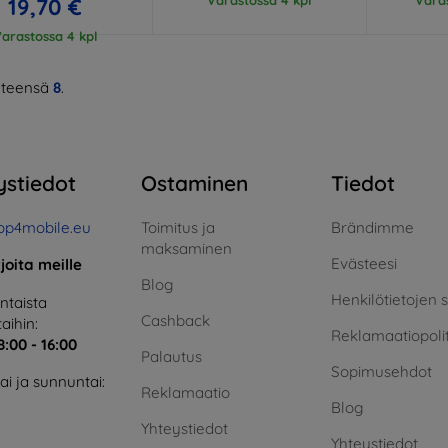
19,70 €
arastossa 4 kpl
teensä
8
.
ystiedot
Ostaminen
Tiedot
op4mobile.eu
Toimitus ja
Brändimme
maksaminen
Evästeesi
rjoita meille
Blog
Henkilötietojen 
taista
Cashback
aihin:
Reklamaatiopolit
8:00 - 16:00
Palautus
Sopimusehdot
i ja sunnuntai:
Reklamaatio
Blog
Yhteystiedot
Yhteystiedot