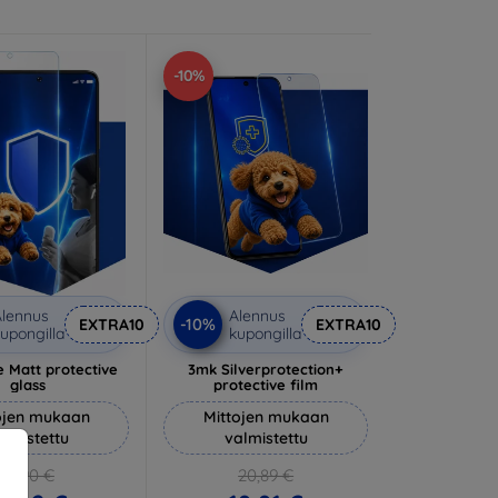
-10%
lennus
Alennus
-10%
EXTRA10
EXTRA10
upongilla
kupongilla
 Matt protective
3mk Silverprotection+
glass
protective film
ojen mukaan
Mittojen mukaan
almistettu
valmistettu
14,90 €
20,89 €