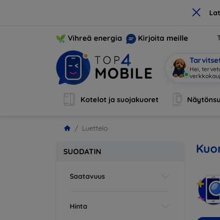
×
La
Vihreä energia
Kirjoita meille
Tarvits
Hei, tervet
Kotelot ja suojakuoret
Näytönsu
Luettelo
Kuor
SUODATIN
Saatavuus
Hinta