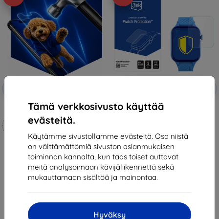
Alennus
Alennus
-10%
-10%
EXTRA10
EXTRA10
kupongilla
kupongilla
Tämä verkkosivusto käyttää
3mk Hammer protective film
3mk Watch Protection ARC
Protective film for Garett Essa 2
evästeitä.
Mittojen mukaan
eSIM 4G
12,90 €
valmistettu
Käytämme sivustollamme evästeitä. Osa niistä
11,61 €
on välttämättömiä sivuston asianmukaisen
21,90 €
Varastossa > 5 kpl
toiminnan kannalta, kun taas toiset auttavat
19,70 €
meitä analysoimaan kävijäliikennettä sekä
Varastossa 4 kpl
mukauttamaan sisältöä ja mainontaa.
Hyväksy