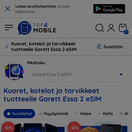
×
Lataa sovelluksemme
ja osta
helpommin.
0
Kuoret, kotelot ja tarvikkeet
Suodatin
tuotteelle Garett Essa 2 eSIM
Pikahaku
Garett Essa 2 eSIM
Kuoret, kotelot ja tarvikkeet
tuotteelle Garett Essa 2 eSIM
Suositellut
Myydyimmät
Halpa
Kallis
Ale
-10%
-10%