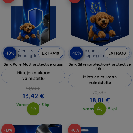
Alennus
Alennus
-10%
-10%
EXTRA10
EXTRA10
kupongilla
kupongilla
3mk Pure Matt protective glass
3mk Silverprotection+ protective
film
Mittojen mukaan
Mittojen mukaan
valmistettu
valmistettu
14,90 €
20,89 €
13,42 €
18,81 €
Varastossa > 5 kpl
Varastossa > 5 kpl
-10%
-10%