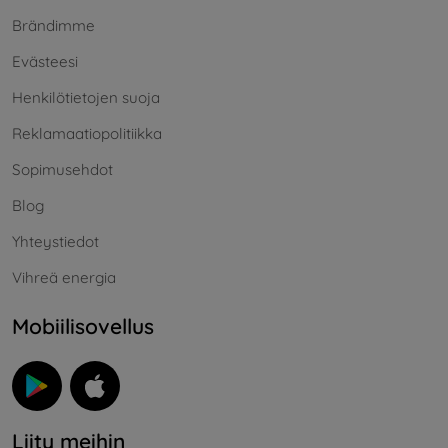
Brändimme
Evästeesi
Henkilötietojen suoja
Reklamaatiopolitiikka
Sopimusehdot
Blog
Yhteystiedot
Vihreä energia
Mobiilisovellus
Liity meihin