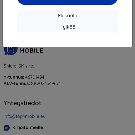
1
-
6
yhteensä
6
.
Mukauta
«
1
»
Hylkää
Shield-SK s.r.o.
Y-tunnus:
46701494
ALV-tunnus:
SK2023549671
Yhteystiedot
info@top4mobile.eu
Kirjoita meille