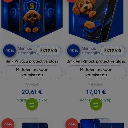
Alennus
Alennus
-10%
-10%
EXTRA10
EXTRA10
kupongilla
kupongilla
3mk Privacy protective glass
3mk Anti-Shock protective glass
Mittojen mukaan
Mittojen mukaan
valmistettu
valmistettu
22,90 €
18,90 €
20,61 €
17,01 €
Varastossa 3 kpl
Varastossa > 5 kpl
-10%
-10%