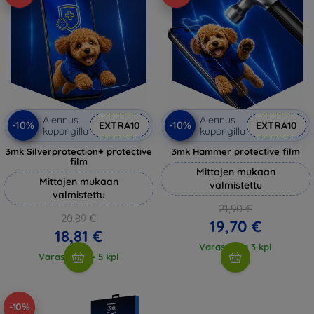
Alennus
Alennus
-10%
-10%
EXTRA10
EXTRA10
kupongilla
kupongilla
3mk Silverprotection+ protective
3mk Hammer protective film
film
Mittojen mukaan
Mittojen mukaan
valmistettu
valmistettu
21,90 €
20,89 €
19,70 €
18,81 €
Varastossa 3 kpl
Varastossa > 5 kpl
-10%