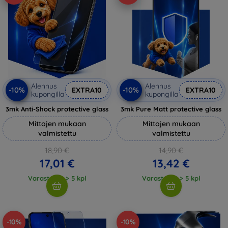
Alennus
Alennus
-10%
-10%
EXTRA10
EXTRA10
kupongilla
kupongilla
3mk Anti-Shock protective glass
3mk Pure Matt protective glass
Mittojen mukaan
Mittojen mukaan
valmistettu
valmistettu
18,90 €
14,90 €
17,01 €
13,42 €
Varastossa > 5 kpl
Varastossa > 5 kpl
-10%
-10%