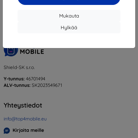
1
-
5
yhteensä
5
.
Mukauta
«
1
»
Hylkää
Shield-SK s.r.o.
Y-tunnus:
46701494
ALV-tunnus:
SK2023549671
Yhteystiedot
info@top4mobile.eu
Kirjoita meille