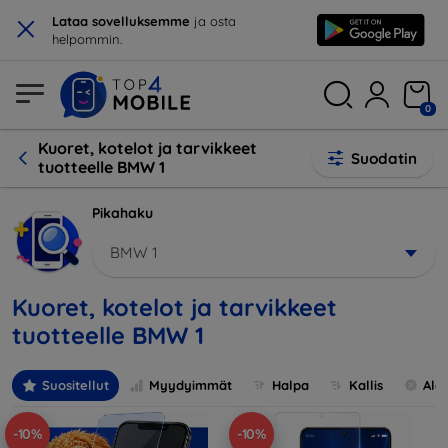
×
Lataa sovelluksemme
ja osta
helpommin.
0
Kuoret, kotelot ja tarvikkeet
Suodatin
tuotteelle BMW 1
Pikahaku
BMW 1
Kuoret, kotelot ja tarvikkeet
tuotteelle BMW 1
Suositellut
Myydyimmät
Halpa
Kallis
Ale
-10%
-10%