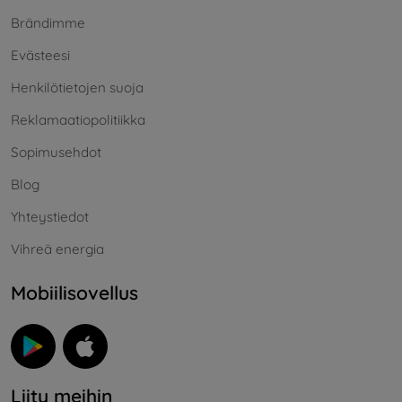
Brändimme
Evästeesi
Henkilötietojen suoja
Reklamaatiopolitiikka
Sopimusehdot
Blog
Yhteystiedot
Vihreä energia
Mobiilisovellus
Liity meihin