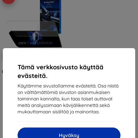
Alennus
-10%
EXTRA10
kupongilla
Tämä verkkosivusto käyttää
3mk TechWrap Matte Center
Display Protective film for BMW 1
evästeitä.
F40 2019-23
38,90 €
Käytämme sivustollamme evästeitä. Osa niistä
35,01 €
on välttämättömiä sivuston asianmukaisen
Varastossa 3 kpl
toiminnan kannalta, kun taas toiset auttavat
meitä analysoimaan kävijäliikennettä sekä
mukauttamaan sisältöä ja mainontaa.
Hyväksy